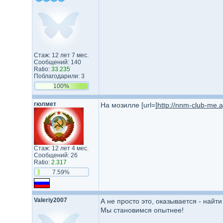
Стаж: 12 лет 7 мес.
Сообщений: 140
Ratio:
33.235
Поблагодарили: 3
100%
гюлмет
На мозилле [url=]
http://nnm-club-me.
Стаж: 12 лет 4 мес.
Сообщений: 26
Ratio:
2.317
7.59%
Valeriy2007
А не просто это, оказывается - найти
Мы становимся опытнее!