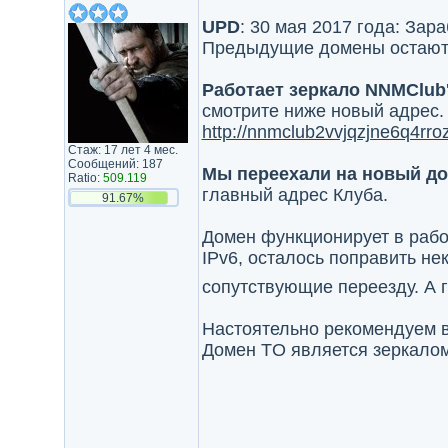
UPD
: 30 мая 2017 года: За
Предыдущие домены остаются
Работает зеркало NNMClub'
смотрите ниже новый адрес.
http://nnmclub2vvjqzjne6q4rr
Стаж: 17 лет 4 мес.
Сообщений: 187
Мы переехали на новый д
Ratio:
509.119
главный адрес Клуба.
91.67%
Домен функционирует в рабо
IPv6, осталось поправить не
сопутствующие переезду. А 
Настоятельно рекомендуем в
Домен TO является зеркалом