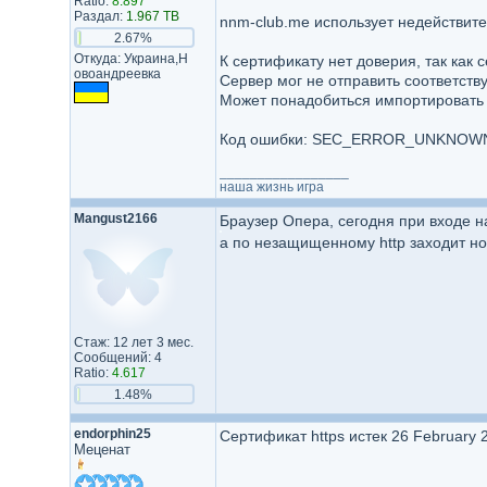
Ratio:
8.897
Раздал:
1.967 TB
nnm-club.me использует недействит
2.67%
Откуда: Украина,Н​
К сертификату нет доверия, так как 
овоандрее​вка​
Сервер мог не отправить соответст
Может понадобиться импортировать 
Код ошибки: SEC_ERROR_UNKNOW
_________________
наша жизнь игра
Mangust2166
Браузер Опера, сегодня при входе н
а по незащищенному http заходит н
Стаж: 12 лет 3 мес.
Сообщений: 4
Ratio:
4.617
1.48%
endorphin25
Сертификат https истек 26 February 
Меценат