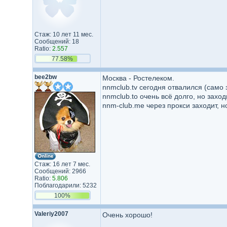
Стаж: 10 лет 11 мес.
Сообщений: 18
Ratio:
2.557
77.58%
bee2bw
Москва - Ростелеком.
nnmclub.tv сегодня отвалился (само 
nnmclub.to очень всё долго, но заход
nnm-club.me через прокси заходит, н
Стаж: 16 лет 7 мес.
Сообщений: 2966
Ratio:
5.806
Поблагодарили: 5232
100%
Valeriy2007
Очень хорошо!