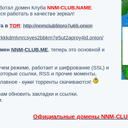
работал домен Клуба
NNM-CLUB.NAME
.
 работать в качестве зеркал!
a в
TOR
:
http://nnmclub5toro7u65.onion
ozkkkdmlvnrcsyes2bbkm7e5ut2aproy4id.onion/
омен
NNM-CLUB.ME
, теперь это основной и
чем режиме, работает и шифрование (SSL) и
которые ссылки, RSS и прочие моменты,
главное -
сухо!
торренты скачиваются!
ам обновить закладки и ссылки.
.
Официальные домены NNM-CLU