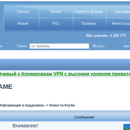
Портал
Трекер
Поиск по форуму
Закладки
Форум
FAQ
Правила
Регистрац
Нас вместе: 4 268 571
ое
Поиск :
Как
йчивый к блокировкам VPN с высоким уровнем приват
NAME
Информация и поддержка
->
Новости Клуба
Сообщение
Внимание!