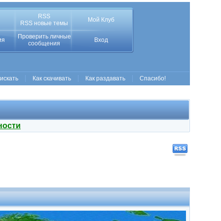
RSS
Мой Клуб
RSS новые темы
Проверить личные
ия
Вход
сообщения
 искать
Как скачивать
Как раздавать
Спасибо!
ности