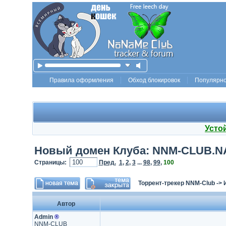
Правила оформления
Обход блокировок
Популярн
Усто
Новый домен Клуба: NNM-CLUB.
Страницы:
Пред.
1
,
2
,
3
...
98
,
99
,
100
Торрент-трекер NNM-Club
->
Автор
Admin
®
NNM-CLUB