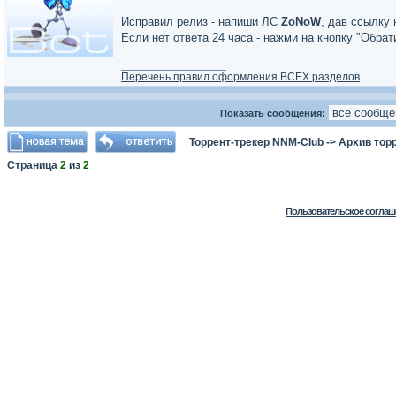
Исправил релиз - напиши ЛС
ZoNoW
, дав ссылку 
Если нет ответа 24 часа - нажми на кнопку "Обра
_________________
Перечень правил оформления ВСЕХ разделов
Показать сообщения:
Торрент-трекер NNM-Club
->
Архив тор
Страница
2
из
2
Пользовательское соглаш