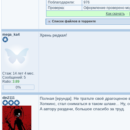
Поблагодарили:
976
Проверка:
Оформление проверено мод
Как cкачать
·
Список файлов в торренте
mega_ka4
Хрень редкая!
Стаж: 14 лет 4 мес.
Сообщений: 5
Ratio:
3.89
0%
din2111
Полная [ерунда]. Не тратьте своё драгоценое в
Хопкинс, стал сниматься в таком шлаке... Ну, се
А автору раздачи, большое спасибо за труд.