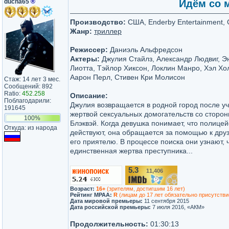
ducha65
®
Идём со м
Производство:
США, Enderby Entertainment,
Жанр:
триллер
Режиссер:
Даниэль Альфредсон
Актеры:
Джулия Стайлз, Александр Людвиг, Э
Лиотта, Тэйлор Хиксон, Локлин Манро, Хэл Хо
Аарон Перл, Стивен Кри Молисон
Стаж: 14 лет 3 мес.
Сообщений: 892
Ratio:
452.258
Описание:
Поблагодарили:
Джулия возвращается в родной город после уч
191645
жертвой сексуальных домогательств со сторо
100%
Блэквэй. Когда девушка понимает, что полицей
Откуда: из народа
действуют, она обращается за помощью к дру
его приятелю. В процессе поиска они узнают,
единственная жертва преступника...
5.3
11,406
/10
Возраст:
16+
(зрителям, достигшим 16 лет)
Рейтинг MPAA:
R
(лицам до 17 лет обязательно присутстви
Дата мировой премьеры:
11 сентября 2015
Дата российской премьеры:
7 июля 2016, «АКМ»
Продолжительность:
01:30:13