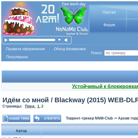
Портал
Форум
Правила оформления
Обход блокировок
Поиск :
Популярное
Устойчивый к блокировка
Идём со мной / Blackway (2015) WEB-DL
Страницы:
Пред.
1
,
2
Торрент-трекер NNM-Club
->
Архив тор
Автор