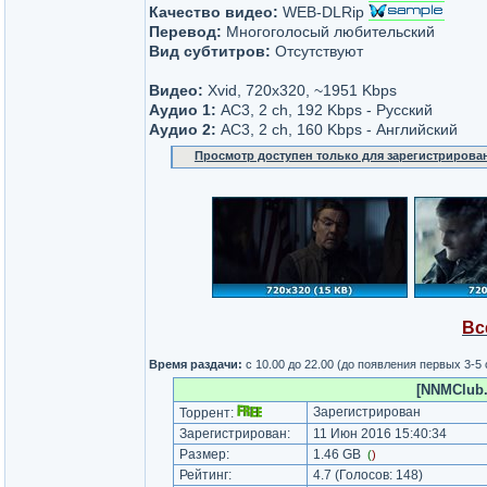
Качество видео:
WEB-DLRip
Перевод:
Многоголосый любительский
Вид субтитров:
Отсутствуют
Видео:
Xvid, 720x320, ~1951 Kbps
Аудио 1:
AC3, 2 ch, 192 Kbps - Русский
Аудио 2:
AC3, 2 ch, 160 Kbps - Английский
Просмотр доступен только для зарегистрирова
Вс
Время раздачи:
с 10.00 до 22.00 (до появления первых 3-5
[NNMClub.
Зарегистрирован
Торрент:
Зарегистрирован:
11 Июн 2016 15:40:34
Размер:
1.46 GB
(
)
Рейтинг:
4.7
(Голосов:
148
)