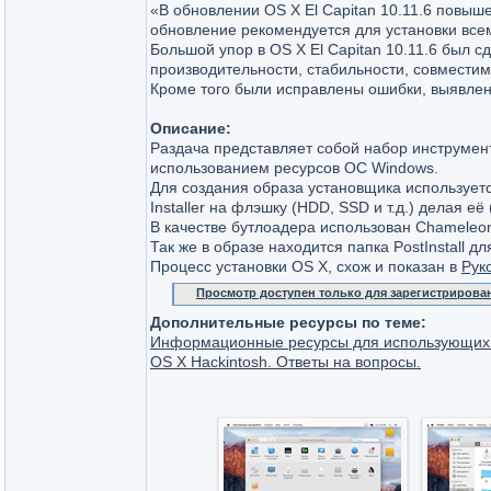
«В обновлении OS X El Capitan 10.11.6 повыш
обновление рекомендуется для установки всем
Большой упор в OS X El Capitan 10.11.6 был 
производительности, стабильности, совместим
Кроме того были исправлены ошибки, выявле
Описание:
Раздача представляет собой набор инструмент
использованием ресурсов ОС Windows.
Для создания образа установщика использует
Installer на флэшку (HDD, SSD и т.д.) делая её 
В качестве бутлоадера использован Chameleon
Так же в образе находится папка PostInstall д
Процесс установки OS X, схож и показан в
Рук
Просмотр доступен только для зарегистрирова
Дополнительные ресурсы по теме:
Информационные ресурсы для использующих
OS X Hackintosh. Ответы на вопросы.