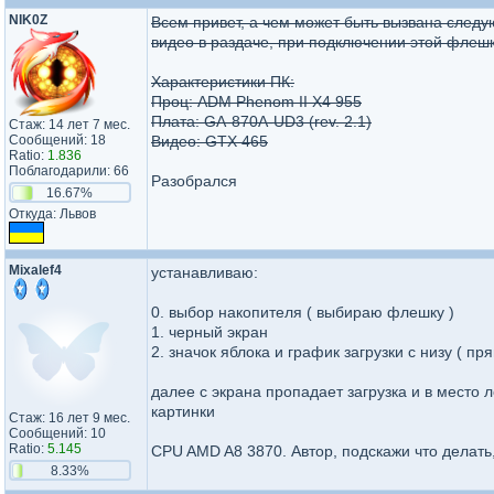
NIK0Z
Всем привет, а чем может быть вызвана следу
видео в раздаче, при подключении этой флешки
Характеристики ПК:
Проц: ADM Phenom II X4 955
Плата: GA-870A-UD3 (rev. 2.1)
Стаж: 14 лет 7 мес.
Сообщений: 18
Видео: GTX 465
Ratio:
1.836
Поблагодарили: 66
Разобрался
16.67%
Откуда: Львов
Mixalef4
устанавливаю:
0. выбор накопителя ( выбираю флешку )
1. черный экран
2. значок яблока и график загрузки с низу ( пря
далее с экрана пропадает загрузка и в место л
картинки
Стаж: 16 лет 9 мес.
Сообщений: 10
Ratio:
5.145
CPU AMD A8 3870. Автор, подскажи что делать,
8.33%