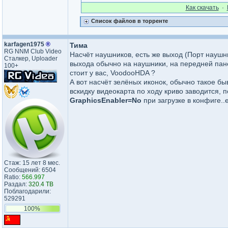
Как cкачать
·
Список файлов в торренте
karfagen1975
®
Тима
RG NNM Club Video
Насчёт наушников, есть же выход (Порт науш
Сталкер, Uploader
выхода обычно на наушники, на передней панел
100+
стоит у вас, VoodooHDA ?
А вот насчёт зелёных иконок, обычно такое быв
вскидку видеокарта по ходу криво заводится, 
GraphicsEnabler=No
при загрузке в конфиге..
Стаж: 15 лет 8 мес.
Сообщений: 6504
Ratio:
566.997
Раздал:
320.4 TB
Поблагодарили:
529291
100%