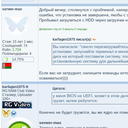
serwer-max
Добрый вечер, столкнулся с проблемой, напер
ошибка, что установка не завершена, якобы с 
Пробывал загрузиться с HDD через загрузчик н
Добавлено спустя 3 минуты 3 секунды:
karfagen1975 писал(а):
Стаж: 15 лет 1 мес.
Сообщений: 74
Вы написали: "смело перезагружайтесь 
Ratio:
1.724
установки, запускайте терминал и мен
Поблагодарили: 4
диск на который поставили систему, пос
14.75%
установленную систему для дальнейшей
Если вас не затруднит, напишите команды кото
осваиваться))))
karfagen1975
®
Цитата:
RG NNM Club Video
Сталкер, Uploader
у меня BIOS не UEFI, может в этом де
100+
грузит, затем ребутится.
Конечно не будет грузится, вы же ядро не поме
serwer-max
Замена ядра, команда в терминале: