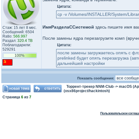
Цитата:
cp -v /Volumes/INSTALLER/System/Library
ИмяРазделаССистемой
здесь пишите имя ва
Стаж: 15 лет 8 мес.
Сообщений: 6504
Ratio:
566.997
После замены ядра перезагрузите комп (вручну
Раздал:
320.4 TB
Поблагодарили:
Цитата:
529291
после замены загружаетесь опять с фл
100%
prelinked будет опять перезагрузка (а
дальнейшей настройки
Показать сообщения:
Торрент-трекер NNM-Club
->
macOS (App
(osx86project/hackintosh)
Страница
6
из
7
Пользовательское соглаш