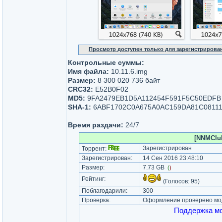
Просмотр доступен только для зарегистрирова
Контрольные суммы:
Имя файла:
10.11.6.img
Размер:
8 300 020 736 байт
CRC32:
E52B0F02
MD5:
9FA2479EB1D5A112454F591F5C50EDFB
SHA-1:
6ABF1702C0A675A0AC159DA81C0811
Время раздачи:
24/7
[NNMClub
Зарегистрирован
Торрент:
Зарегистрирован:
14 Сен 2016 23:48:10
Размер:
7.73 GB
(
)
Рейтинг:
(Голосов:
95
)
Поблагодарили:
300
Проверка:
Оформление проверено мод
Поддержка мо