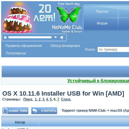
Портал
Форум
Правила оформления
Обход блокировок
Поиск :
Популярное
Устойчивый к блокировка
OS X 10.11.6 Installer USB for Win [AMD]
Страницы:
Пред.
1
,
2
,
3
,
4
,
5
,
6
,
7
След.
Торрент-трекер NNM-Club
->
macOS (App
Автор