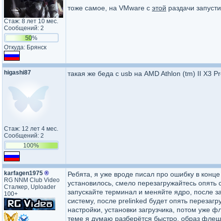
тоже самое, на VMware с
этой
раздачи запусти
Стаж: 8 лет 10 мес.
Сообщений: 2
50%
Откуда: Брянск
higashi87
такая же беда с usb на AMD Athlon (tm) II X3 
Стаж: 12 лет 4 мес.
Сообщений: 2
100%
karfagen1975
®
Ребята, я уже вроде писал про ошибку в конце
RG NNM Club Video
установилось, смело перезагружайтесь опять с
Сталкер, Uploader
запускайте терминал и меняйте ядро, после з
100+
систему, после prelinked будет опять перезаг
настройки, установки загрузчика, потом уже ф
теме я думаю разберётся быстро, образ флешк