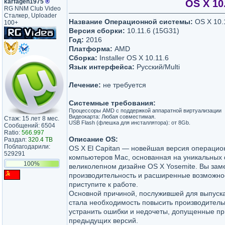
karfagen1975
®
OS X 10.
RG NNM Club Video
Сталкер, Uploader
Название Операционной системы:
OS X 10.1
100+
Версия сборки:
10.11.6 (15G31)
Год:
2016
Платформа:
AMD
Сборка:
Installer OS X 10.11.6
Язык интерфейса:
Русский/Multi
Лечение:
не требуется
Системные требования:
Процессоры AMD с поддержкой аппаратной виртуализации
Видеокарта: Любая совместимая.
Стаж: 15 лет 8 мес.
USB Flash (флешка для инсталлятора): от 8Gb.
Сообщений: 6504
Ratio:
566.997
Описание OS:
Раздал:
320.4 TB
Поблагодарили:
OS X El Capitan — новейшая версия операци
529291
компьютеров Mac, основанная на уникальных 
100%
великолепном дизайне OS X Yosemite. Вы зам
производительность и расширенные возможнос
приступите к работе.
Основной причиной, послужившей для выпуска
стала необходимость повысить производительн
устранить ошибки и недочеты, допущенные пр
предыдущих версий.