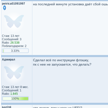
petrica01091997
на последней минуте установка даёт сбой ош
Стаж: 13 лет
Сообщений: 3
Ratio:
26.538
Поблагодарили: 2
3.33%
Адмирал
Сделал всё по инструкции флэшку,
пк с нее не запускается, что делать?
Стаж: 13 лет 8 мес.
Сообщений: 1
Ratio:
1.845
100%
just2di
что делать тем у кого не UEFI?