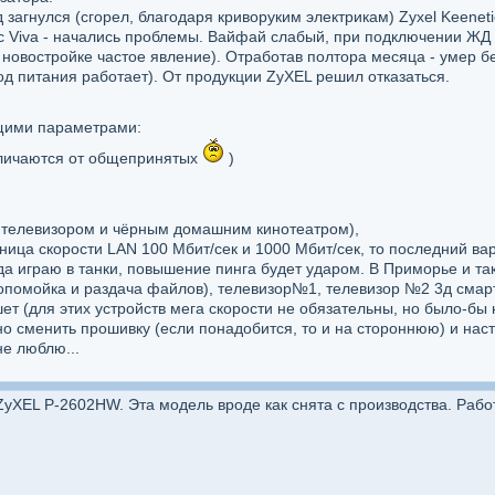
 загнулся (сгорел, благодаря криворуким электрикам) Zyxel Keenet
c Viva - начались проблемы. Вайфай слабый, при подключении ЖД р
в новостройке частое явление). Отработав полтора месяца - умер 
од питания работает). От продукции ZyXEL решил отказаться.
щими параметрами:
тличаются от общепринятых
)
 телевизором и чёрным домашним кинотеатром),
ница скорости LAN 100 Мбит/сек и 1000 Мбит/сек, то последний вар
да играю в танки, повышение пинга будет ударом. В Приморье и та
лопомойка и раздача файлов), телевизор№1, телевизор №2 3д смарт
шет (для этих устройств мега скорости не обязательны, но было-бы 
но сменить прошивку (если понадобится, то и на стороннюю) и нас
не люблю...
yXEL P-2602HW. Эта модель вроде как снята с производства. Рабо