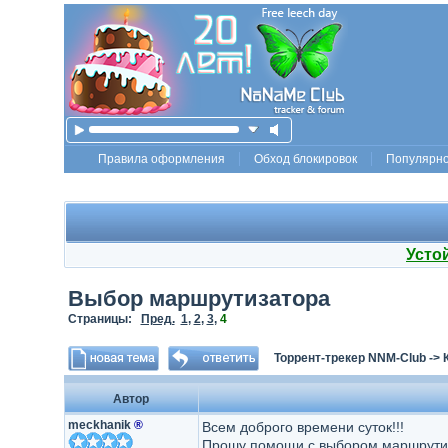
Правила оформления
Обход блокировок
Популярн
Усто
Выбор маршрутизатора
Страницы:
Пред.
1
,
2
,
3
,
4
Торрент-трекер NNM-Club
->
Автор
meckhanik
®
Всем доброго времени суток!!!
Прошу помощи с выбором маршрути