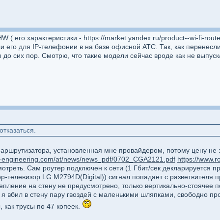
W ( его характеристики -
https://market.yandex.ru/product--wi-fi-ro
и его для IP-телефонии в на базе офисной АТС. Так, как перенесл
 до сих пор. Смотрю, что такие модели сейчас вроде как не выпуск
отказаться.
маршрутизатора, установленная мне провайдером, потому цену не
-engineering.com/at/news/news_pdf/0702_CGA2121.pdf
https://www.
мотреть. Сам роутер подключен к сети (1 Гбит/сек декларируется 
р-телевизор LG M2794D(Digital)) сигнал попадает с разветвителя
репление на стену не предусмотрено, только вертикально-стоячее п
я вбил в стену пару гвоздей с маленькими шляпками, свободно пр
 как трусы по 47 копеек.