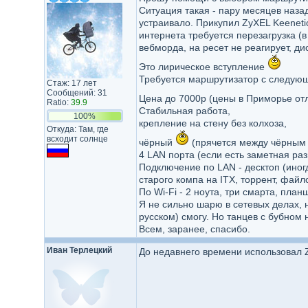
Ситуация такая - пару месяцев назад
устраивало. Прикупил ZyXEL Keeneti
интернета требуется перезагрузка (
вебморда, на ресет не реагирует, ди
Это лирическое вступление
Требуется маршрутизатор с следую
Стаж: 17 лет
Сообщений: 31
Цена до 7000р (цены в Приморье о
Ratio:
39.9
Стабильная работа,
100%
крепление на стену без колхоза,
Откуда: Там, где
всходит солнце
чёрный
(прячется между чёрным
4 LAN порта (если есть заметная раз
Подключение по LAN - десктоп (иног
старого компа на ITX, торрент, фай
По Wi-Fi - 2 ноута, три смарта, план
Я не сильно шарю в сетевых делах, 
русском) смогу. Но танцев с бубном 
Всем, заранее, спасибо.
Иван Терлецкий
До недавнего времени использовал Z