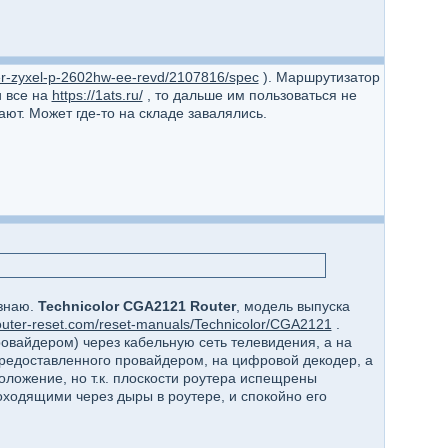
uter-zyxel-p-2602hw-ee-revd/2107816/spec
). Маршрутизатор
и все на
https://1ats.ru/
, то дальше им пользоваться не
ают. Может где-то на складе завалялись.
 знаю.
Technicolor CGA2121 Router
, модель выпуска
router-reset.com/reset-manuals/Technicolor/CGA2121
.
провайдером) через кабельную сеть телевидения, а на
 предоставленного провайдером, на цифровой декодер, а
оложение, но т.к. плоскости роутера испещрены
оходящими через дыры в роутере, и спокойно его