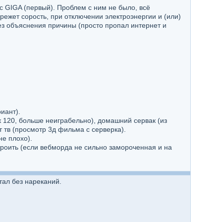
ic GIGA (первый). Проблем с ним не было, всё
ежет сорость, при отключении электроэнергии и (или)
без объяснения причины (просто пропал интернет и
иант).
к 120, больше неиграбельно), домашний сервак (из
 тв (просмотр 3д фильма с серверка).
не плохо).
троить (если вебморда не сильно замороченная и на
тал без нареканий.