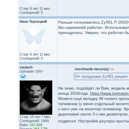
Стаж: 6 лет 11 мес.
Сообщений: 5
Иван Терлецкий
Раньше пользовались ZyXEL P-2602H
без нареканий работал. Использовал
приходилось. Уверен, что работал бы
Стаж: 6 лет 11 мес.
Сообщений: 5
viadash
meckhanik писал(а):
Uploader 100+
От продукции ZyXEL решил 
Не знаю, подойдёт ли Вам, модель 
конца 2018года.
https://www.normann
Можете ещё вкладку All routers прос
телевизор (у меня отдельный монито
с него уже на монитор-телевизор. К
дырочками около 3-х мм диаметром, 
Стаж: 15 лет 7 мес.
подвесил. Настройки роутера просты,
Сообщений: 1980
Ratio:
267.805