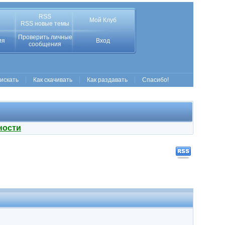
RSS
Мой Клуб
RSS новые темы
Проверить личные
ия
Вход
сообщения
 искать
Как скачивать
Как раздавать
Спасибо!
ности