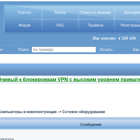
Портал
Трекер
Поиск по форуму
Закладки
Форум
FAQ
Правила
Регистрац
Нас вместе: 4 268 436
ое
Поиск :
Как
йчивый к блокировкам VPN с высоким уровнем приват
Компьютеры и комплектующие
->
Сетевое оборудование
Сообщение
затора.