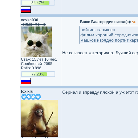
84.47%
vovka036
Ваше Благородие писал(а):
Только чтение
рейтинг завышен
фильм хороший середнячок
машков изрядно портит кар
Не согласен категорично. Лучший се
Стаж: 15 лет 10 мес.
Сообщений: 2095
Ratio: 0.896
77.23%
foxikru
Сериал и вправду плохой а уж этот го