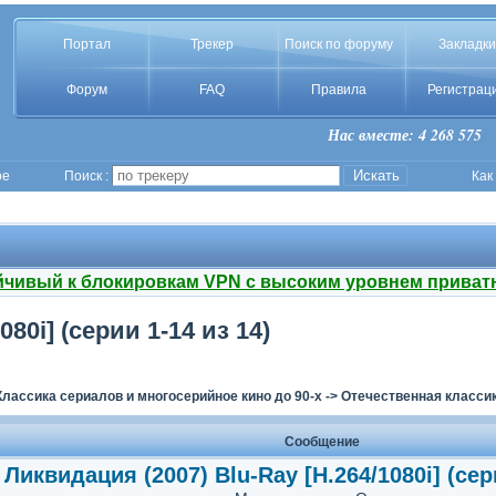
Портал
Трекер
Поиск по форуму
Закладки
Форум
FAQ
Правила
Регистрац
Нас вместе: 4 268 575
ое
Поиск :
Как
йчивый к блокировкам VPN с высоким уровнем приват
80i] (серии 1-14 из 14)
Классика сериалов и многосерийное кино до 90-х
->
Отечественная классик
Сообщение
Ликвидация (2007) Blu-Ray [H.264/1080i] (сер