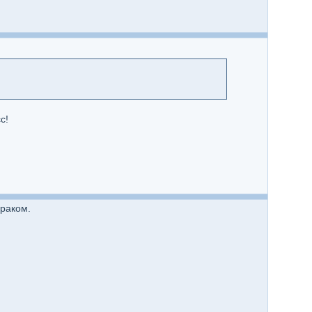
с!
 раком.