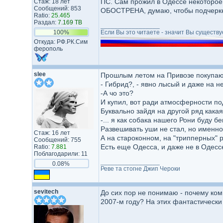
ПС. Сам прожил в Одессе некоторое 
Стаж: 18 лет
Сообщений: 853
ОБОСТРЕНА, думаю, чтобы подчеркну
Ratio:
25.465
Раздал:
7.169 TB
_________________
100%
Если Вы это читаете - значит Вы существуе
Откуда: РФ.РК.Сим​
ферополь​
slee
Прошлым летом на Привозе покупаю
- Гибрид?, - явно лысый и даже на н
-А чо это?
И купил, вот ради атмосферности под
Буквально зайдя на другой ряд какая
-... я как собака нашего Рони буду бе
Развешивать уши не стал, но именно
Стаж: 16 лет
А на староконном, на "трипперных" 
Сообщений: 755
Есть еще Одесса, и даже не в Одессе
Ratio:
7.881
Поблагодарили: 11
_________________
0.08%
Реве та стогне Джип Чероки
sevitech
До сих пор не понимаю - почему ко
2007-м году? На этих фантастически