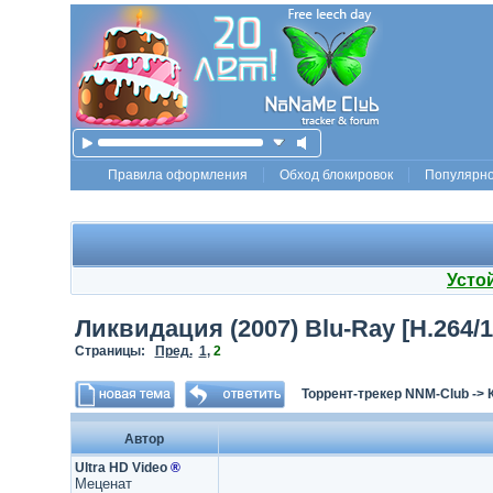
Правила оформления
Обход блокировок
Популярн
Усто
Ликвидация (2007) Blu-Ray [H.264/10
Страницы:
Пред.
1
,
2
Торрент-трекер NNM-Club
->
Автор
Ultra HD Video
®
Меценат