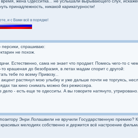
время, жена Одесситка... не услышали вырывающего слух, искажен
ть принадлежность, никакой карикатурности!
те, и с Вами всё в порядке!
 персики, спрашиваю:
ектарин не похож.
ачи. Естественно, сама не знает что продает. Помесь чего-то с чем
-то крашеная до безобразия, в летах мадам спорит с другой:
гать тебе по всему Привозу...
 акцент растянул мою улыбку и уже дальше почти не торгуясь, несл
рядах так кино снимать можно без режиссера.
 дело - есть еще те одесситы. А вы говорите натянуто, утрировано
мпозитору Энри Лолашвили не вручили Государственную премию? Кт
 красивых мелодиях собственно и держится всё настроение фильма