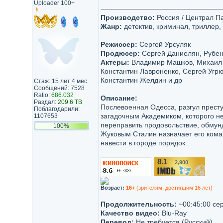
Uploader 100+
Производство:
Россия / Централ Па
Жанр:
детектив, криминал, триллер,
Режиссер:
Сергей Урсуляк
Продюсер:
Сергей Даниелян, Рубен
Актеры:
Владимир Машков, Михаил 
Константин Лавроненко, Сергей Угр
Константин Желдин и др
Стаж: 15 лет 4 мес.
Сообщений: 7528
Ratio:
686.032
Описание:
Раздал:
209.6 TB
Послевоенная Одесса, разгул престу
Поблагодарили:
загадочным Академиком, которого не
1107653
переправить продовольствие, обмун
100%
Жуковым Сталин назначает его ком
навести в городе порядок.
8.1
2,900
/10
Возраст:
16+
(зрителям, достигшим 16 лет)
Продолжительность:
~00:45:00 се
Качество видео:
Blu-Ray
Перевод:
Не требуется (Русский)