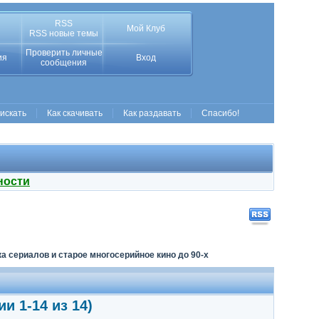
RSS
Мой Клуб
RSS новые темы
Проверить личные
ия
Вход
сообщения
 искать
Как скачивать
Как раздавать
Спасибо!
ности
а сериалов и старое многосерийное кино до 90-х
ии 1-14 из 14)