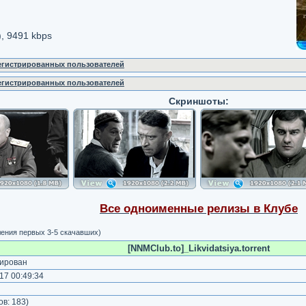
, 9491 kbps
регистрированных пользователей
регистрированных пользователей
Скриншоты:
Все одноименные релизы в Клубе
ления первых 3-5 скачавших)
[NNMClub.to]_Likvidatsiya.torrent
ирован
17 00:49:34
)
ов:
183
)