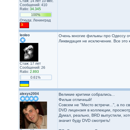
Стаж: 14 лет 10 мес.
Сообщений: 410
Ratio:
34.345
100%
Откуда: Ленинград
leoleo
Очень многие фильмы про Одессу оч
Ликвидация не исключение. Все это 
Стаж: 17 лет
Сообщений: 26
Ratio:
2.893
0.61%
alexys2004
Великие критики собрались...
Фильм отличный!
Совсем не "Место встречи...", а по 
DVD лицензия в коллекции, просмотр
Думал, реально, BRD выпустили, хоте
значит буду DVD смотреть!