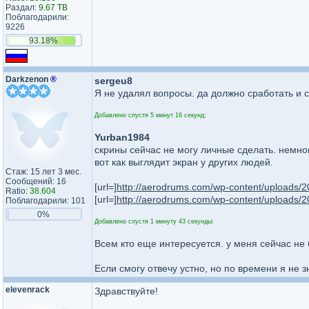
Раздал:
9.67 TB
Поблагодарили:
9226
93.18%
Darkzenon
®
sergeu8
Я не удалял вопросы. да должно сработать и 
Добавлено спустя 5 минут 16 секунд:
Yurban1984
скрины сейчас не могу личные сделать. немног
вот как выглядит экран у других людей.
Стаж: 15 лет 3 мес.
Сообщений: 16
[url=]
http://aerodrums.com/wp-content/uploads
Ratio:
38.604
[url=]
http://aerodrums.com/wp-content/uploads/
Поблагодарили: 101
0%
Добавлено спустя 1 минуту 43 секунды:
Всем кто еще интересуется. у меня сейчас не 
Если смогу отвечу устно, но по времени я не з
elevenrack
Здравствуйте!