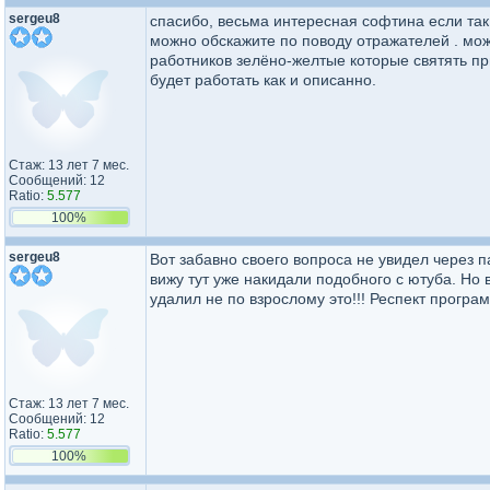
sergeu8
спасибо, весьма интересная софтина если так
можно обскажите по поводу отражателей . мож
работников зелёно-желтые которые святять п
будет работать как и описанно.
Стаж: 13 лет 7 мес.
Сообщений: 12
Ratio:
5.577
100%
sergeu8
Вот забавно своего вопроса не увидел через п
вижу тут уже накидали подобного с ютуба. Но 
удалил не по взрослому это!!! Респект програ
Стаж: 13 лет 7 мес.
Сообщений: 12
Ratio:
5.577
100%