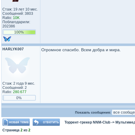
Стаж: 19 лет 10 мес.
Сообщений: 3803
Ratio:
10K
Поблагодарили:
202386
100%
HARLYK007
Огромное спасибо. Всем добра и мира.
Стаж: 2 года 9 мес.
Сообщений: 2
Ratio:
280.677
0%
Показать сообщения:
Торрент-трекер NNM-Club
->
Мультимед
Страница
2
из
2