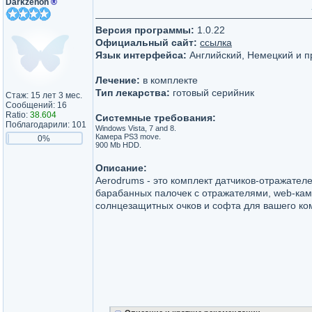
Darkzenon
®
Версия программы:
1.0.22
Официальный сайт:
ссылка
Язык интерфейса:
Английский, Немецкий и п
Лечение:
в комплекте
Тип лекарства:
готовый серийник
Стаж: 15 лет 3 мес.
Сообщений: 16
Ratio:
38.604
Системные требования:
Поблагодарили: 101
Windows Vista, 7 and 8.
Камера PS3 move.
0%
900 Mb HDD.
Описание:
Aerodrums - это комплект датчиков-отражателе
барабанных палочек с отражателями, web-ка
солнцезащитных очков и софта для вашего ко