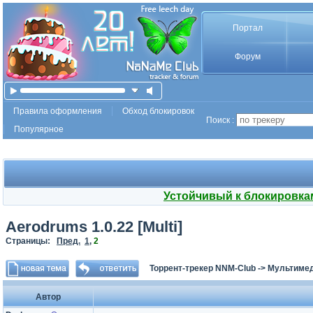
Портал
Форум
Правила оформления
Обход блокировок
Поиск :
Популярное
Устойчивый к блокировка
Aerodrums 1.0.22 [Multi]
Страницы:
Пред.
1
,
2
Торрент-трекер NNM-Club
->
Мультимед
Автор