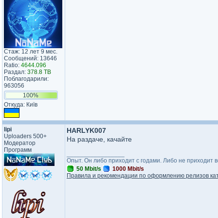
Стаж: 12 лет 9 мес.
Сообщений: 13646
Ratio:
4644.096
Раздал:
378.8 TB
Поблагодарили:
963056
100%
Откуда: Київ
lipi
HARLYK007
Uploaders 500+
На раздаче, качайте
Модератор
Программ
_________________
Опыт. Он либо приходит с годами. Либо не приходит 
50 Mbit/s
1000 Mbit/s
Правила и рекомендации по оформлению релизов ка