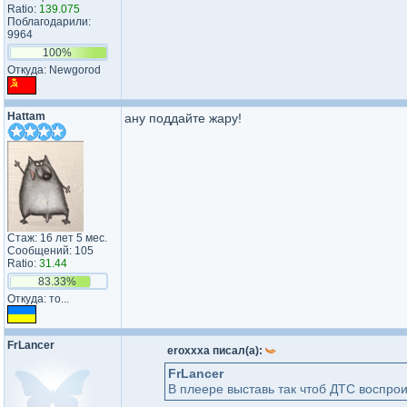
Ratio:
139.075
Поблагодарили:
9964
100%
Откуда: Newgorod
Hattam
ану поддайте жару!
Стаж: 16 лет 5 мес.
Сообщений: 105
Ratio:
31.44
83.33%
Откуда: то...
FrLancer
eroxxxa писал(а):
FrLancer
В плеере выставь так чтоб ДТС воспро