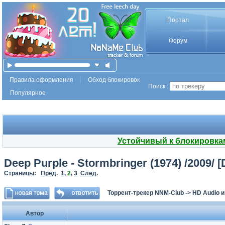
Портал
Форум
Правила оформления
Обход блокировок
Поиск :
Популярное
Устойчивый к блокировка
Deep Purple - Stormbringer (1974) /2009/
Страницы:
Пред.
1
,
2
,
3
След.
Торрент-трекер NNM-Club
->
HD Audio 
Автор