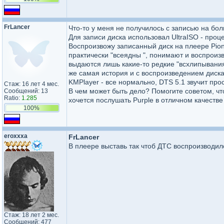
FrLancer
Что-то у меня не получилось с записью на бол
Для записи диска использовал UltraISO - про
Воспроизвожу записанный диск на плеере Pion
практически "всеядны ", понимают и воспроиз
выдаются лишь какие-то редкие "всхлипывания"
же самая история и с воспроизведением диска
KMPlayer - все нормально, DTS 5.1 звучит про
Стаж: 16 лет 4 мес.
В чем может быть дело? Помогите советом, чт
Сообщений: 13
Ratio:
1.285
хочется послушать Purple в отличном качестве
100%
eroxxxa
FrLancer
В плеере выставь так чтоб ДТС воспроизводил
Стаж: 18 лет 2 мес.
Сообщений: 477