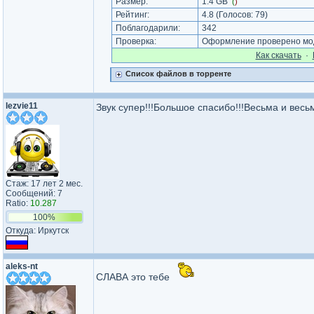
Размер:
1.4 GB
(
)
Рейтинг:
4.8
(Голосов:
79
)
Поблагодарили:
342
Проверка:
Оформление проверено мод
Как cкачать
·
Список файлов в торренте
lezvie11
Звук супер!!!Большое спасибо!!!Весьма и весьм
Стаж: 17 лет 2 мес.
Сообщений: 7
Ratio:
10.287
100%
Откуда: Иркутск
aleks-nt
СЛАВА это тебе