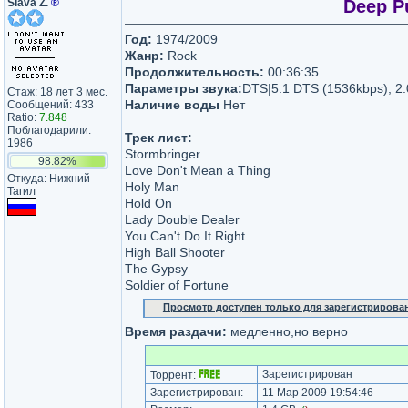
Slava Z.
®
Deep Pu
Год:
1974/2009
Жанр:
Rock
Продолжительность:
00:36:35
Параметры звука:
DTS|5.1 DTS (1536kbps), 2
Стаж: 18 лет 3 мес.
Наличие воды
Нет
Сообщений: 433
Ratio:
7.848
Поблагодарили:
Трек лист:
1986
Stormbringer
98.82%
Love Don't Mean a Thing
Откуда: Нижний
Holy Man
Тагил
Hold On
Lady Double Dealer
You Can't Do It Right
High Ball Shooter
The Gypsy
Soldier of Fortune
Просмотр доступен только для зарегистрирова
Время раздачи:
медленно,но верно
Зарегистрирован
Торрент:
Зарегистрирован:
11 Мар 2009 19:54:46