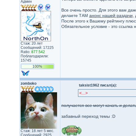
Админ
Все очень просто. Для этого вам да
делаете ТАМ
анонс нашей раздачи
,
После этого к Вашему рейтингу плюсу
Обязательное условие - это ссылка
Стаж: 20 лет
Сообщений: 17225
Ratio:
877.542
Поблагодарили:
15745
100%
zomboko
taksist1962 писал(а):
<...>
получается все могут качать и делать
забавный переход темы :D
Стаж: 18 лет 5 мес.
Сообщений: 2925