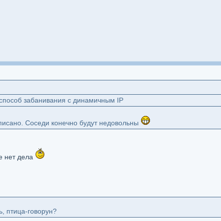
 способ забанивания с динамичным IP
писано. Соседи конечно будут недовольны
не нет дела
, птица-говорун?