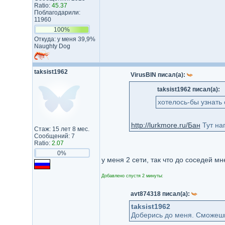
Ratio:
45.37
Поблагодарили:
11960
100%
Откуда: у меня 39,9%
Naughty Dog
taksist1962
VirusBIN писал(а):
taksist1962 писал(а):
хотелось-бы узнать
http://lurkmore.ru/Бан
Тут на
Стаж: 15 лет 8 мес.
Сообщений: 7
Ratio:
2.07
0%
у меня 2 сети, так что до соседей м
Добавлено спустя 2 минуты:
avt874318 писал(а):
taksist1962
Доберись до меня. Сможешь