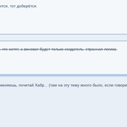
тся, тот доберётся.
 что хотят, а виноват будет только создатель. странная логика.
 меняешь, почитай Хабр... (там на эту тему много было, если говор