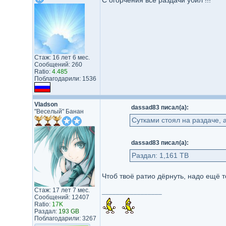
С огорчения все раздачи убил !!!
Стаж: 16 лет 6 мес.
Сообщений: 260
Ratio:
4.485
Поблагодарили: 1536
Vladson
dassad83 писал(а):
"Веселый" Банан
Сутками стоял на раздаче, а
dassad83 писал(а):
Раздал: 1,161 TB
Чтоб твоё ратио дёрнуть, надо ещё т
Стаж: 17 лет 7 мес.
_________________
Сообщений: 12407
Ratio:
17K
Раздал:
193 GB
Поблагодарили: 3267