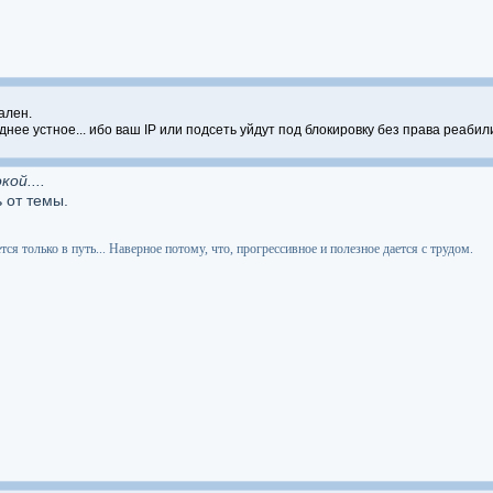
ален.
днее устное... ибо ваш IP или подсеть уйдут под блокировку без права реабил
кой....
 от темы.
я только в путь... Наверное потому, что, прогрессивное и полезное дается с трудом.