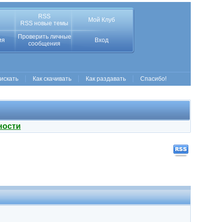
RSS
Мой Клуб
RSS новые темы
Проверить личные
ия
Вход
сообщения
 искать
Как скачивать
Как раздавать
Спасибо!
ности