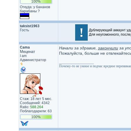
100%
Откуда: у бананов
барабаны ?
taksist1963
!
Гость
Дублирующий аккаунт уд
Для неугомонного, после
Cama
Начали за здравие,
закончили
за упо
Меценат
Пожалуйста, больше не отвлекайтесь
I am
Администратор
_________________
Почему-то не умное и подчас вредное перенимаетс
Стаж: 18 лет 5 мес.
Сообщений: 4342
Ratio:
588.264
Поблагодарили: 63
100%