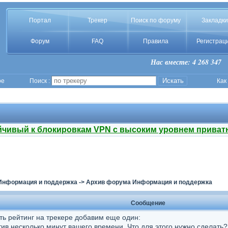
Портал
Трекер
Поиск по форуму
Закладки
Форум
FAQ
Правила
Регистрац
Нас вместе: 4 268 347
ое
Поиск :
Как
йчивый к блокировкам VPN с высоким уровнем приват
!
Информация и поддержка
->
Архив форума Информация и поддержка
Сообщение
ь рейтинг на трекере добавим еще один:
тив несколько минут вашего времени. Что для этого нужно сделать?