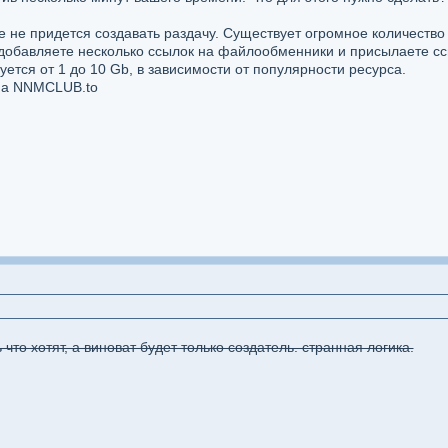
же не придется создавать раздачу. Существует огромное количество
 добавляете несколько ссылок на файлообменники и присылаете сс
ется от 1 до 10 Gb, в зависимости от популярности ресурса.
 на NNMCLUB.to
 что хотят, а виноват будет только создатель. странная логика.