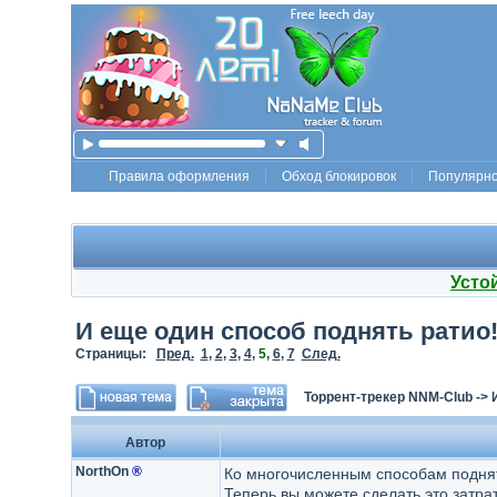
Правила оформления
Обход блокировок
Популярн
Усто
И еще один способ поднять ратио
Страницы:
Пред.
1
,
2
,
3
,
4
,
5
,
6
,
7
След.
Торрент-трекер NNM-Club
->
Автор
NorthOn
®
Ко многочисленным способам поднят
Теперь вы можете сделать это затра