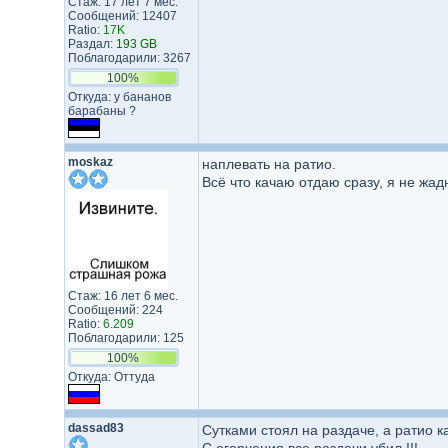
Стаж: 17 лет 7 мес.
Сообщений: 12407
Ratio:
17K
Раздал:
193 GB
Поблагодарили: 3267
100%
Откуда: у бананов
барабаны ?
moskaz
наплевать на ратио.
Всё что качаю отдаю сразу, я не жа
Стаж: 16 лет 6 мес.
Сообщений: 224
Ratio:
6.209
Поблагодарили: 125
100%
Откуда: Оттуда
dassad83
Сутками стоял на раздаче, а ратио к