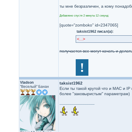
ты мне безразличен, а кому понадоби
Добавлено спустя 2 минуты 12 секунд:
[quote="zomboko" id=2347065]
taksist1962 писал(а):
<...>
получается все могут качать и делать
!
Vladson
taksist1962
"Веселый" Банан
Если ты такой крутой что и MAC и IP
более "заковыристым" параметрам)
_________________