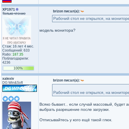
XP1971
®
brizon писал(а):
Только чтение
Рабочий стол не открылся, на монитор
модель монитора?
Стаж: 16 лет 4 мес.
Сообщений: 633
Ratio:
187.35
Поблагодарили:
4236
100%
xalexiv
brizon писал(а):
DG Win&Soft
Рабочий стол не открылся, на монитор
Всяко бывает... если случай массовый, буде
выбрать разрешение после загрузки.
Отписывайтесь у кого ещё такой глюк.