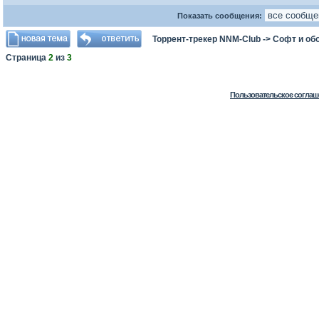
Показать сообщения:
Торрент-трекер NNM-Club
->
Софт и об
Страница
2
из
3
Пользовательское соглаш