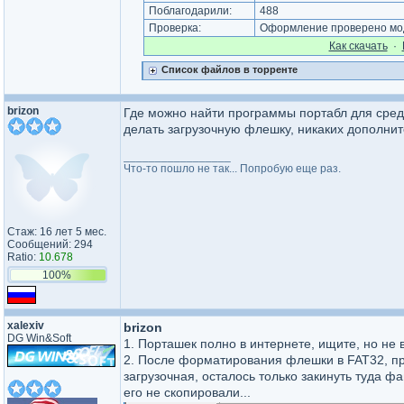
Поблагодарили:
488
Проверка:
Оформление проверено мод
Как cкачать
·
Список файлов в торренте
brizon
Где можно найти программы портабл для сред
делать загрузочную флешку, никаких дополни
_________________
Что-то пошло не так... Попробую еще раз.
Стаж: 16 лет 5 мес.
Сообщений: 294
Ratio:
10.678
100%
xalexiv
brizon
DG Win&Soft
1. Порташек полно в интернете, ищите, но не 
2. После форматирования флешки в FAT32, про
загрузочная, осталось только закинуть туда фа
его не скопировали...