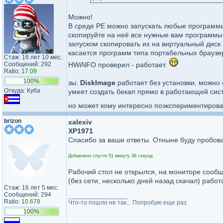
Можно!
В среде PE можно запускать любые программы
скопируйте на неё все нужные вам программы,
запуском скопировать их на виртуальный диск X
касается программ типа портабельных браузер
Стаж: 16 лет 10 мес.
Сообщений: 292
HWiNFO проверил - работает.
Ratio:
17.09
100%
зы:
DiskImage
работает без установки, можно 
Откуда: Куба
умеет создать бекап прямо в работающей систе
но может кому интересно поэкспериментирова
brizon
xalexiv
XP1971
Спасибо за ваши ответы. Отныне буду пробоват
Добавлено спустя 51 минуту 38 секунд:
Рабочий стол не открылся, на мониторе сооб
(без сети, несколько дней назад скачал) рабо
Стаж: 16 лет 5 мес.
Сообщений: 294
_________________
Ratio:
10.678
Что-то пошло не так... Попробую еще раз.
100%