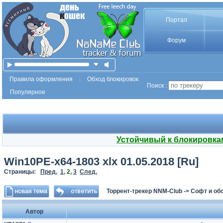
Портал
Форум
Правила оформления
Обход блокировок
Поиск :
Популярное
Устойчивый к блокировка
Win10PE-x64-1803 xlx 01.05.2018 [Ru]
Страницы:
Пред.
1
,
2
,
3
След.
Торрент-трекер NNM-Club
->
Софт и об
Автор