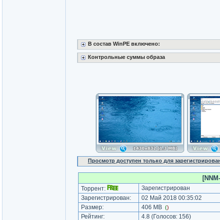
В состав WinPE включено:
Контрольные суммы образа
Просмотр доступен только для зарегистрирова
[NNM-
Зарегистрирован
Торрент:
Зарегистрирован:
02 Май 2018 00:35:02
Размер:
406 MB
(
)
Рейтинг:
4.8
(Голосов:
156
)