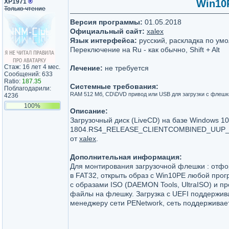
XP1971
®
Win10P
Только чтение
Версия программы:
01.05.2018
Официальный сайт:
xalex
Язык интерфейса:
русский, раскладка по умо
Переключение на Ru - как обычно, Shift + Alt
Стаж: 16 лет 4 мес.
Лечение:
не требуется
Сообщений: 633
Ratio:
187.35
Системные требования:
Поблагодарили:
RAM 512 Мб, CD\DVD привод или USB для загрузки с флешк
4236
100%
Описание:
Загрузочный диск (LiveCD) на базе Windows 10
1804.RS4_RELEASE_CLIENTCOMBINED_UUP_
от
xalex
.
Дополнительная информация:
Для монтирования загрузочной флешки : отф
в FAT32, открыть образ с Win10PE любой про
с образами ISO (DAEMON Tools, UltraISO) и пр
файлы на флешку. Загрузка с UEFI поддержив
менеджеру сети PENetwork, сеть поддерживае