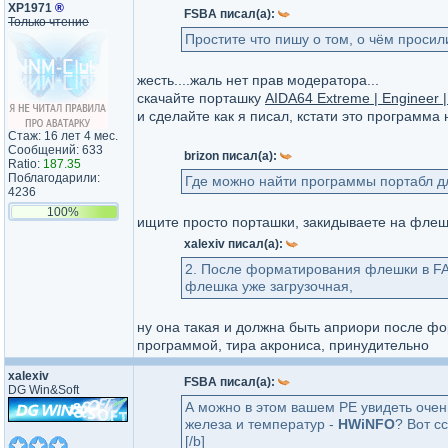
XP1971
®
FSBA писал(а):
Только чтение
Простите что пишу о том, о чём просил
жесть....жаль нет прав модератора...
скачайте порташку
AIDA64 Extreme | Engineer |
и сделайте как я писал, кстати это программ
Стаж: 16 лет 4 мес.
Сообщений: 633
brizon писал(а):
Ratio:
187.35
Поблагодарили:
Где можно найти программы портабл д
4236
100%
ищите просто порташки, закидываете на флешку
xalexiv писал(а):
2. После форматирования флешки в FAT3
флешка уже загрузочная,
ну она такая и должна быть априори после ф
программой, тира акрониса, принудительно
xalexiv
FSBA писал(а):
DG Win&Soft
А можно в этом вашем PE увидеть очен
железа и температур -
HWiNFO
? Вот с
[/b]