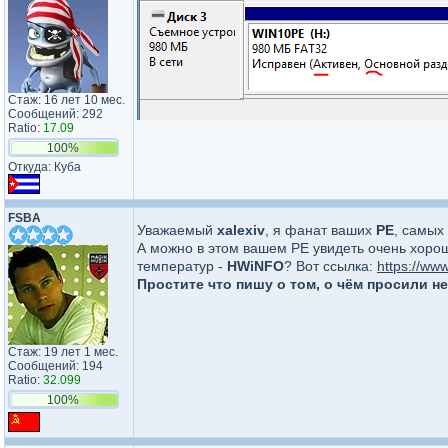
Стаж: 16 лет 10 мес.
Сообщений: 292
Ratio:
17.09
100%
Откуда: Куба
FSBA
Уважаемый
xalexiv
, я фанат ваших
PE
, самых
А можно в этом вашем PE увидеть очень хоро
температур -
HWiNFO
? Вот ссылка:
https://ww
Простите что пишу о том, о чём просили не
Стаж: 19 лет 1 мес.
Сообщений: 194
Ratio:
32.099
100%