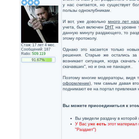
у нас считается, но существует б
пользы одноклубникам.
И вот, уже довольно
много лет наз
учета, был включен
DHT
на уровне т
данную минуту раздающего, то разд
этому протоколу.
Стаж: 17 лет 4 мес.
Однако это касается только новых
Сообщений: 187
Ratio:
509.119
решения. Старые же остались за
91.67%
возникает ситуация, когда скачат
скачавших", но и она не панацея..
Поэтому многие модераторы, видя т
оформление
), тем самым давая вт
поднимают ее на портал привлекая 
Вы можете присоединиться к этому
Вы увидели раздачу в которой 
У Вас уже
есть
этот материал ц
"Раздает")