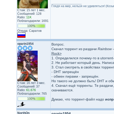
_________________
Глядя на мир, нельзя не удивляться! (Козь
Стаж: 15 лет 1 мес.
Сообщений: 128
Ratio:
11K
Поблагодарили: 1691
100%
Откуда: Саратов
oparin1954
Вопрос.
Скачал торрент из раздачи
Rainbow 
Rock>
1. Определился почему-то в utorren
2. Не работает который день. Напис
3. Стал смотреть в свойствах торрент
- DHT запрещён
- обмен пирами - запрещён.
Но такого не должно быть! DHT и о
Стаж: 16 лет 3 мес.
4. Скачал ещё торренты. Те раздачи
Сообщений: 37
скачиваются.
Ratio:
61.676
Поблагодарили: 765
100%
Думаю, что торрент-файл надо
испр
NorthOn
oparin1954