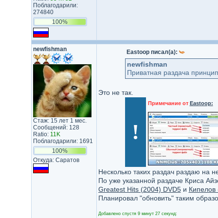
Поблагодарили:
274840
100%
newfishman
Eastoop писал(а):
newfishman
Приватная раздача принципи
Это не так.
Примечание от
Eastoop:
Стаж: 15 лет 1 мес.
!
Сообщений: 128
Ratio:
11K
Поблагодарили: 1691
100%
Откуда: Саратов
Несколько таких раздач раздаю на н
По уже указанной раздаче Криса Айз
Greatest Hits (2004) DVD5
и
Кипелов 
Планировал "обновить" таким образо
Добавлено спустя 9 минут 27 секунд: