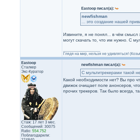
Eastoop писал(а):
newfishman
... это создание нашей при
Извините, я не понял... в чём смысл
могут скачать то, что им нужно. С 
_________________
Глядя на мир, нельзя не удивляться! (Козь
Eastoop
newfishman писал(а):
Сталкер
Экс-Куратор
С мультитрекерами такой н
Какой необходимости нет? Вы про чт
движок очищает поле анонсеров, чт
прочих трекеров. Так было всегда, так
Стаж: 17 лет 3 мес.
Сообщений: 30075
Ratio:
554.752
Поблагодарили:
274840