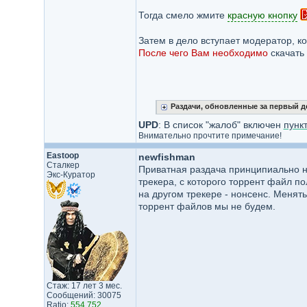
Тогда смело жмите
красную кнопку
Затем в дело вступает модератор, к
После чего Вам
необходимо
скачать 
Раздачи, обновленные за первый д
UPD
: В список "жалоб" включен
пунк
Внимательно прочтите примечание!
Eastoop
newfishman
Сталкер
Приватная раздача принципиально не
Экс-Куратор
трекера, с которого торрент файл по
на другом трекере - нонсенс. Менять
торрент файлов мы не будем.
Стаж: 17 лет 3 мес.
Сообщений: 30075
Ratio:
554.752