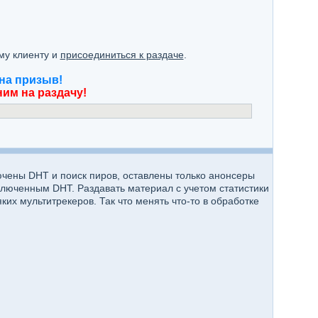
ему клиенту и
присоединиться к раздаче
.
на призыв!
им на раздачу!
ючены DHT и поиск пиров, оставлены только анонсеры
включенным DHT. Раздавать материал с учетом статистики
их мультитрекеров. Так что менять что-то в обработке