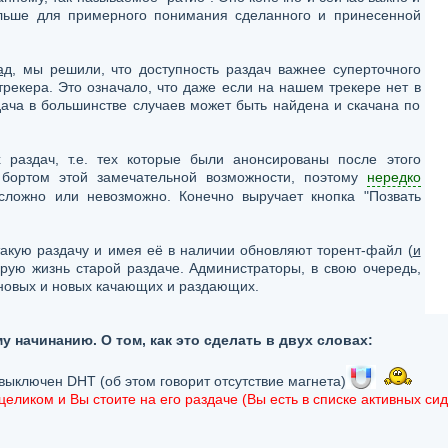
ольше для примерного понимания сделанного и принесенной
ад
, мы решили, что доступность раздач важнее суперточного
рекера. Это означало, что даже если на нашем трекере нет в
ача в большинстве случаев может быть найдена и скачана по
 раздач, т.е. тех которые были анонсированы после этого
 бортом этой замечательной возможности, поэтому
нередко
ь сложно или невозможно. Конечно выручает кнопка "Позвать
акую раздачу и имея её в наличии обновляют торент-файл (
и
орую жизнь старой раздаче. Администраторы, в свою очередь,
новых и новых качающих и раздающих.
 начинанию. О том, как это сделать в двух словах:
выключен DHT (об этом говорит отсутствие магнета)
еликом и Вы стоите на его раздаче (Вы есть в списке активных сид