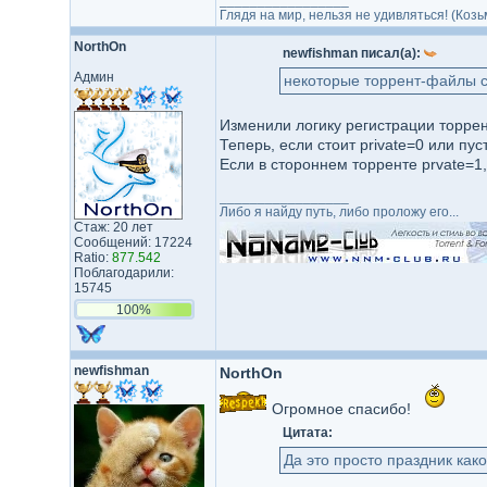
_________________
Глядя на мир, нельзя не удивляться! (Козь
NorthOn
newfishman писал(а):
Админ
некоторые торрент-файлы сод
Изменили логику регистрации торре
Теперь, если стоит private=0 или пу
Если в стороннем торренте prvate=1, 
_________________
Либо я найду путь, либо проложу его...
Стаж: 20 лет
Сообщений: 17224
Ratio:
877.542
Поблагодарили:
15745
100%
newfishman
NorthOn
Огромное спасибо!
Цитата:
Да это просто праздник какой