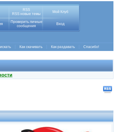
RSS
Мой Клуб
RSS новые темы
Проверить личные
ия
Вход
сообщения
 искать
Как скачивать
Как раздавать
Спасибо!
ности