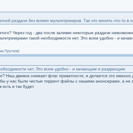
ватной раздачи без всяких мультитрекеров. Так что менять что-то в
 этого? Через год - два после заливки некоторые раздачи невозможн
мультитрекерами такой необходимости нет. Это всем удобно - и кач
ма Прутков)
еобходимости нет. Это всем удобно - и качающим и раздающим.
о? Наш движок снимает флаг приватности, и делается это именно 
обы у нас были чистые торрент файлы с нашими анонсерами, а не 
 есть и так будет.