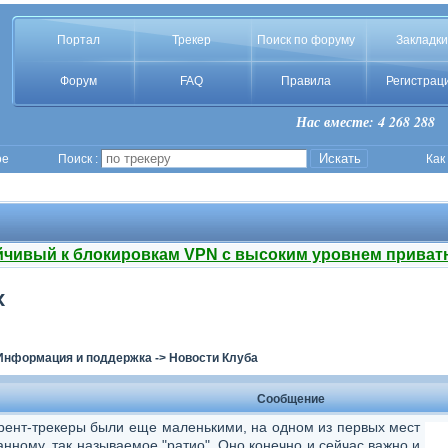
Портал
Трекер
Поиск по форуму
Закладки
Форум
FAQ
Правила
Регистрац
Нас вместе: 4 268 288
ое
Поиск :
Как
йчивый к блокировкам VPN с высоким уровнем приват
х
Информация и поддержка
->
Новости Клуба
Сообщение
ррент-трекеры были еще маленькими, на одном из первых мест
анному, так называемое "ратио". Оно конечно и сейчас важно и