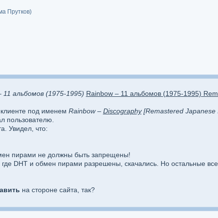
ма Прутков)
– 11 альбомов (1975-1995)
Rainbow – 11 альбомов (1975-1995) Rema
t-клиенте под именем
Rainbow –
Discography
[Remastered Japanese E
ал пользователю.
а. Увидел, что:
бмен пирами не должны быть запрещены!
, где DHT и обмен пирами разрешены, скачались. Но остальные вс
авить
на стороне сайта, так?