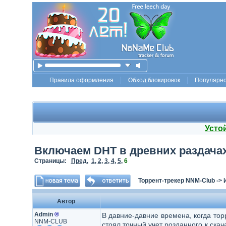
Правила оформления
Обход блокировок
Популярн
Усто
Включаем DHT в древних раздача
Страницы:
Пред.
1
,
2
,
3
,
4
,
5
,
6
Торрент-трекер NNM-Club
->
Автор
Admin
®
В давние-давние времена, когда то
NNM-CLUB
стоял точный учет розданного к скач