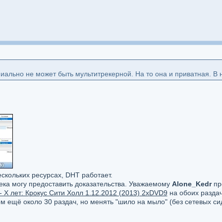
ально не может быть мультитрекерной. На то она и приватная. В н
ескольких ресурсах, DHT работает.
ека могу предоставить доказательства. Уважаемому
Alone_Kedr
пр
- X лет: Крокус Сити Холл 1.12.2012 (2013) 2xDVD9
на обоих раздач
м ещё около 30 раздач, но менять "шило на мыло" (без сетевых си