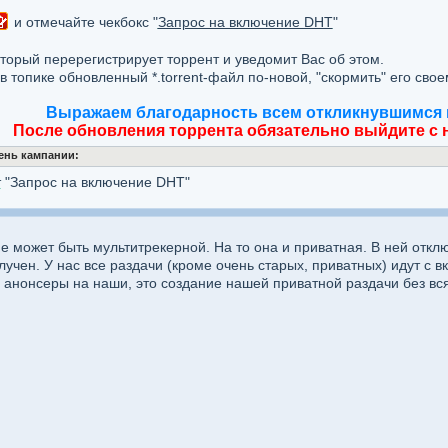
и отмечайте чекбокс "
Запрос на включение DHT
"
оторый перерегистрирует торрент и уведомит Вас об этом.
в топике обновленный *.torrent-файл по-новой, "скормить" его сво
Выражаем благодарность всем откликнувшимся 
После обновления торрента обязательно выйдите с н
ень кампании:
т
"Запрос на включение DHT"
 может быть мультитрекерной. На то она и приватная. В ней откл
лучен. У нас все раздачи (кроме очень старых, приватных) идут с 
 анонсеры на наши, это создание нашей приватной раздачи без всяк