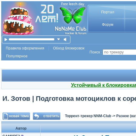
Портал
Форум
Правила оформления
Обход блокировок
Поиск :
Популярное
Устойчивый к блокировка
И. Зотов | Подготовка мотоциклов к сор
Торрент-трекер NNM-Club
->
Разное (ка
Автор