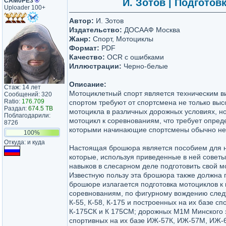
САМ0РЕ3
®
И. Зотов | Подготов
Uploader 100+
Автор:
И. Зотов
Издательство:
ДОСААФ Москва
Жанр:
Спорт, Мотоциклы
Формат:
PDF
Качество:
OCR с ошибками
Иллюстрации:
Черно-белые
Описание:
Стаж: 14 лет
Мотоциклетный спорт является техническим в
Сообщений: 320
Ratio:
176.709
спортом требуют от спортсмена не только выс
Раздал:
674.5 TB
мотоцикла в различных дорожных условиях, н
Поблагодарили:
мотоцикл к соревнованиям, что требует опред
8726
которыми начинающие спортсмены обычно не
100%
Откуда: и куда
Настоящая брошюра является пособием для 
которые, используя приведенные в ней советы
навыков в слесарном деле подготовить свой м
Известную пользу эта брошюра также должна 
брошюре излагается подготовка мотоциклов к 
соревнованиям, по фигурному вождению сле
К-55, К-58, К-175 и построенных на их базе с
К-175СК и К 175СМ; дорожных М1М Минского 
спортивных на их базе ИЖ-57К, ИЖ-57М, ИЖ-