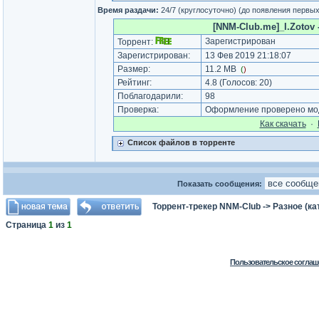
Время раздачи:
24/7 (круглосуточно) (до появления первы
[NNM-Club.me]_I.Zotov -
Зарегистрирован
Торрент:
Зарегистрирован:
13 Фев 2019 21:18:07
Размер:
11.2 MB
(
)
Рейтинг:
4.8
(Голосов:
20
)
Поблагодарили:
98
Проверка:
Оформление проверено мод
Как cкачать
·
Список файлов в торренте
Показать сообщения:
Торрент-трекер NNM-Club
->
Разное (ка
Страница
1
из
1
Пользовательское соглаш