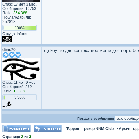
Стаж: 17 лет 3 мес.
Сообщений: 12753
Ratio:
354.388
Поблагодарили:
252818
100%
Откуда: Inferno
dimo70
reg key file для контекстное меню для портаб
Стаж: 11 лет 9 мес.
Сообщений: 262
Ratio:
13.013
3.55%
Показать сообщения:
Торрент-трекер NNM-Club
->
Архив тор
Страница
2
из
3