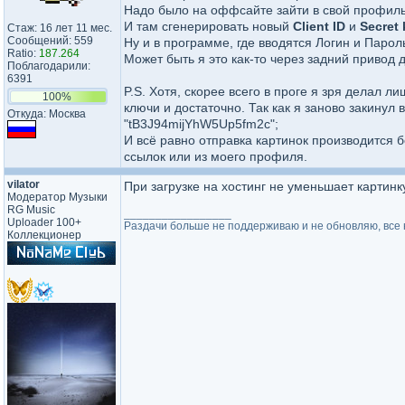
Надо было на оффсайте зайти в свой профил
И там сгенерировать новый
Client ID
и
Secret 
Стаж: 16 лет 11 мес.
Сообщений: 559
Ну и в программе, где вводятся Логин и Пароль
Ratio:
187.264
Может быть я это как-то через задний привод 
Поблагодарили:
6391
P.S. Хотя, скорее всего в проге я зря делал 
100%
ключи и достаточно. Так как я заново закинул 
Откуда: Москва
"tB3J94mijYhW5Up5fm2c";
И всё равно отправка картинок производится 
ссылок или из моего профиля.
vilator
При загрузке на хостинг не уменьшает картинк
Модератор Музыки
RG Music
_________________
Uploader 100+
Раздачи больше не поддерживаю и не обновляю, все н
Коллекционер