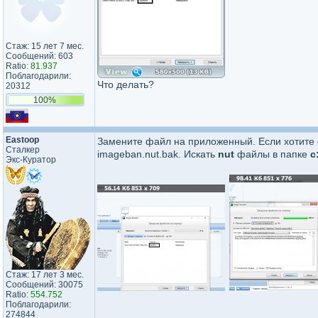
Стаж: 15 лет 7 мес.
Сообщений: 603
Ratio:
81.937
Поблагодарили:
Что делать?
20312
100%
Eastoop
Замените файл на приложенный. Если хотите 
Сталкер
imageban.nut.bak. Искать
nut
файлы в папке
c
Экс-Куратор
Стаж: 17 лет 3 мес.
Сообщений: 30075
Ratio:
554.752
Поблагодарили:
274844