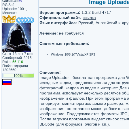
GarusLab
®
Image Uploader
RG Soft
Uploader 100+,
Версия программы:
1.3.2 Build 4717
Меценат
Официальный сайт:
ссылка
Язык интерфейса:
Русский, Английский и дру
Лечение:
не требуется
Системные требования:
Стаж: 13 лет 7 мес.
Windows 10/8.1/7/Vista/XP SP3
Сообщений: 3915
Ratio:
55.116
Поблагодарили:
1202560
Описание:
100%
Image Uploader - бесплатная программа для 
исходным кодом, предназначенная для загруз
фотографий, кадров из видео в интернет. Для
программа использует несколько десятков об
изображений и файлов. При этом программа 
генерирует миниатюры желаемого размера, м
изображения, по желанию может добавить ваш 
изображение. Поддерживаются форматы JPG, G
После загрузки программа выдает список ссы
BBCode (для форумов, блогов и т.п.).