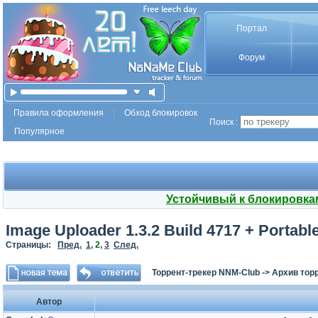
Портал
Форум
Правила оформления
Обход блокировок
Поиск :
Популярное
Устойчивый к блокировка
Image Uploader 1.3.2 Build 4717 + Portable
Страницы:
Пред.
1
,
2
,
3
След.
Торрент-трекер NNM-Club
->
Архив тор
Автор