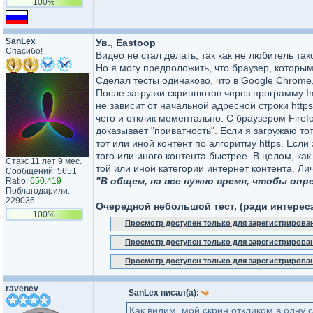
100%
SanLex
Ув., Eastoop
Спасибо!
Видео не стал делать, так как не любитель так
Но я могу предположить, что браузер, которым
Сделал тесты одинаково, что в Google Chrome, 
После загрузки скриншотов через программу I
не зависит от начальной адресной строки https
чего и отклик моментально. С браузером Firefo
доказывает "приватность". Если я загружаю тот
тот или иной контент по алгоритму https. Если 
того или иного контента быстрее. В целом, ка
Стаж: 11 лет 9 мес.
той или иной категории интернет контента. Лич
Сообщений: 5651
"В общем, на все нужно время, чтобы опр
Ratio:
650.419
Поблагодарили:
229036
Очередной небольшой тест, (ради интереса
100%
Просмотр доступен только для зарегистрирова
Просмотр доступен только для зарегистрирова
Просмотр доступен только для зарегистрирова
ravenev
SanLex писал(а):
Как видим, мой скрин откликом в одну