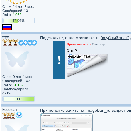
Стаж: 14 лет 3 мес.
Сообщений: 13
Ratio:
4.963
47.06%
tryx
Подскажите, а где можно взять
"клубный знак"
Примечание от
Eastoop:
Этот?
!
Стаж: 9 лет 4 мес.
Сообщений: 142
Ratio:
31.157
Поблагодарили:
4719
100%
kogesan
При попытке залить на ImageBan_ru выдает о