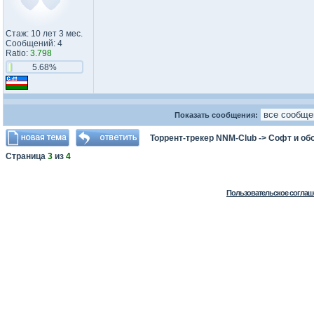
Стаж: 10 лет 3 мес.
Сообщений: 4
Ratio:
3.798
5.68%
Показать сообщения:
Торрент-трекер NNM-Club
->
Софт и об
Страница
3
из
4
Пользовательское соглаш