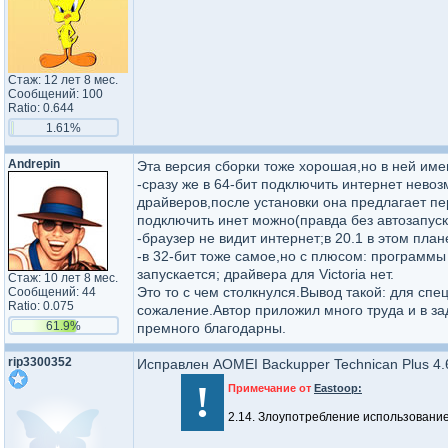
Стаж: 12 лет 8 мес.
Сообщений: 100
Ratio: 0.644
1.61%
Andrepin
Эта версия сборки тоже хорошая,но в ней имею
-сразу же в 64-бит подключить интернет нево
драйверов,после установки она предлагает пер
подключить инет можно(правда без автозапуска
-браузер не видит интернет;в 20.1 в этом план
-в 32-бит тоже самое,но с плюсом: программы
запускается; драйвера для Victoria нет.
Стаж: 10 лет 8 мес.
Это то с чем столкнулся.Вывод такой: для сп
Сообщений: 44
Ratio: 0.075
сожаление.Автор приложил много труда и в за
61.9%
премного благодарны.
rip3300352
Исправлен AOMEI Backupper Technican Plus 
!
Примечание от
Eastoop:
2.14. Злоупотребление использован