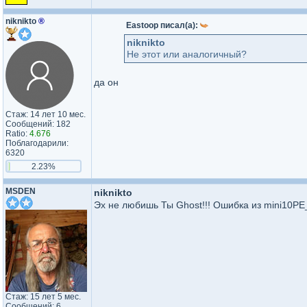
niknikto
®
Eastoop писал(а):
niknikto
Не этот или аналогичный?
да он
Стаж: 14 лет 10 мес.
Сообщений: 182
Ratio:
4.676
Поблагодарили:
6320
2.23%
MSDEN
niknikto
Эх не любишь Ты Ghost!!! Ошибка из mini10PE
Стаж: 15 лет 5 мес.
Сообщений: 6