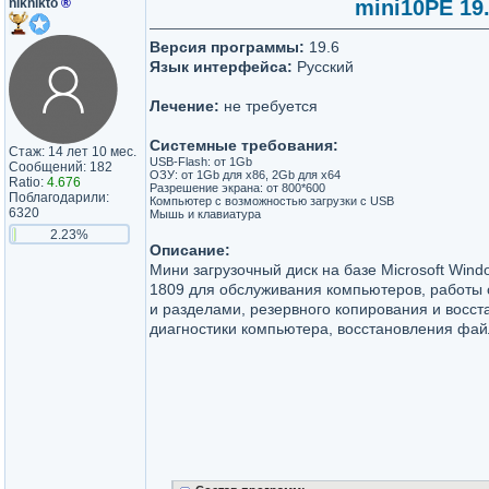
niknikto
®
mini10PE 19.
Версия программы:
19.6
Язык интерфейса:
Русский
Лечение:
не требуется
Системные требования:
Стаж: 14 лет 10 мес.
USB-Flash: от 1Gb
Сообщений: 182
ОЗУ: от 1Gb для x86, 2Gb для x64
Ratio:
4.676
Разрешение экрана: от 800*600
Поблагодарили:
Компьютер с возможностью загрузки с USB
6320
Мышь и клавиатура
2.23%
Описание:
Мини загрузочный диск на базе Microsoft Windo
1809 для обслуживания компьютеров, работы 
и разделами, резервного копирования и восст
диагностики компьютера, восстановления фай