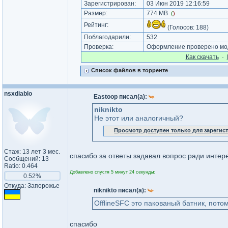
Зарегистрирован:
03 Июн 2019 12:16:59
Размер:
774 MB
(
)
Рейтинг:
(Голосов:
188
)
Поблагодарили:
532
Проверка:
Оформление проверено мод
Как cкачать
·
Список файлов в торренте
nsxdiablo
Eastoop писал(а):
niknikto
Не этот или аналогичный?
Просмотр доступен только для зареги
Стаж: 13 лет 3 мес.
спасибо за ответы задавал вопрос ради инте
Сообщений: 13
Ratio: 0.464
Добавлено спустя 5 минут 24 секунды:
0.52%
Откуда: Запорожье
niknikto писал(а):
OfflineSFC это пакованый батник, пото
спасибо