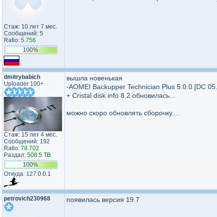
Стаж: 10 лет 7 мес.
Сообщений: 5
Ratio:
5.756
100%
dmitrybabich
вышла новенькая
Uploader 100+
-AOMEI Backupper Technician Plus 5.0.0 [DC 05
+ Cristal disk info 8.2 обновилась...
можно скоро обновлять сборочку....
Стаж: 15 лет 4 мес.
Сообщений: 192
Ratio:
78.702
Раздал:
508.5 TB
100%
Откуда: 127.0.0.1
petrovich230968
появилась версия 19.7