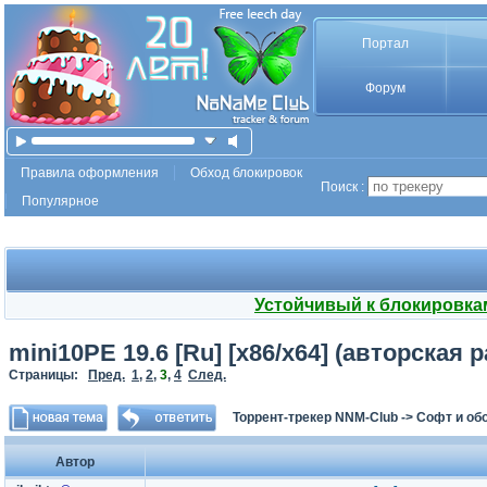
Портал
Форум
Правила оформления
Обход блокировок
Поиск :
Популярное
Устойчивый к блокировка
mini10PE 19.6 [Ru] [x86/x64] (авторская 
Страницы:
Пред.
1
,
2
,
3
,
4
След.
Торрент-трекер NNM-Club
->
Софт и об
Автор