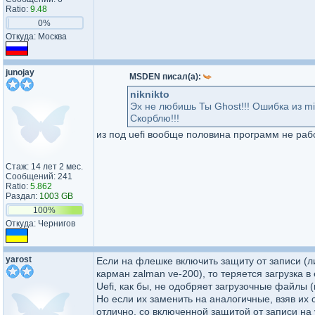
Ratio:
9.48
0%
Откуда: Москва
junojay
MSDEN писал(а):
niknikto
Эх не любишь Ты Ghost!!! Ошибка из m
Скорблю!!!
из под uefi вообще половина программ не рабо
Стаж: 14 лет 2 мес.
Сообщений: 241
Ratio:
5.862
Раздал:
1003 GB
100%
Откуда: Чернигов
yarost
Если на флешке включить защиту от записи (л
карман zalman ve-200), то теряется загрузка в 
Uefi, как бы, не одобряет загрузочные файлы (п
Но если их заменить на аналогичные, взяв их 
отлично, со включенной защитой от записи на 