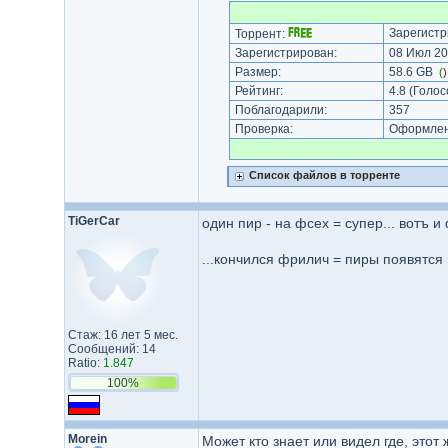
Зарегистр
Торрент:
Зарегистрирован:
08 Июл 20
Размер:
58.6 GB
(
Рейтинг:
4.8
(Голос
Поблагодарили:
357
Проверка:
Оформлени
Список файлов в торренте
TiGerCar
один пир - на фсех = супер... вотъ и
...кончился фрилич = пиры появятся
Стаж: 16 лет 5 мес.
Сообщений: 14
Ratio:
1.847
100%
Morein
Может кто знает или видел где, этот