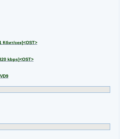
41 Кбит/сек]<OST>
3|320 kbps]<OST>
DVD9