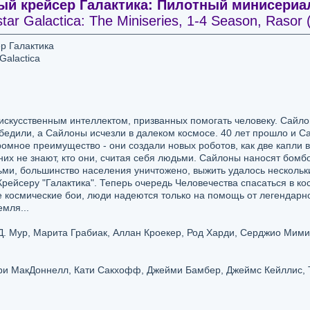
ый крейсер Галактика: Пилотный минисериал
star Galactica: The Miniseries, 1-4 Season, Raso
р Галактика
 Galactica
 искусственным интеллектом, призванных помогать человеку. Сайл
бедили, а Сайлоны исчезли в далеком космосе. 40 лет прошло и 
ромное преимущество - они создали новых роботов, как две капли 
них не знают, кто они, считая себя людьми. Сайлоны наносят бом
ми, большинство населения уничтожено, выжить удалось нескольк
ейсеру "Галактика". Теперь очередь Человечества спасаться в ко
 космические бои, люди надеются только на помощь от легендарн
мля...
. Мур, Марита Грабиак, Аллан Кроекер, Род Харди, Серджио Мимик
и МакДоннелл, Кати Сакхофф, Джейми Бамбер, Джеймс Кейллис, Т