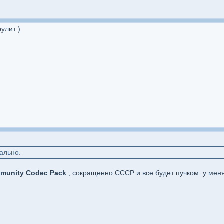
улит )
вально.
munity Codec Pack
, сокращенно CCCP и все будет пучком. у ме