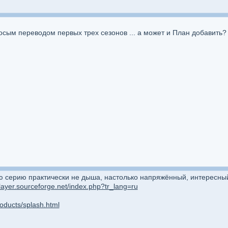
сым переводом первых трех сезонов ... а может и План добавить?
серию практически не дыша, настолько напряжённый, интересный 
layer.sourceforge.net/index.php?tr_lang=ru
products/splash.html