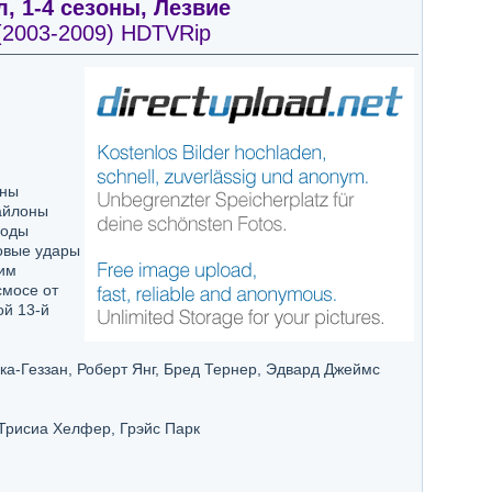
, 1-4 сезоны, Лезвие
r (2003-2009) HDTVRip
оны
Сайлоны
воды
бовые удары
им
смосе от
ой 13-й
а-Геззан, Роберт Янг, Бред Тернер, Эдвард Джеймс
рисиа Хелфер, Грэйс Парк