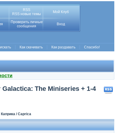
RSS
Мой Клуб
RSS новые темы
Проверить личные
ия
Вход
сообщения
 искать
Как скачивать
Как раздавать
Спасибо!
ности
alactica: The Miniseries + 1-4
 Каприка / Caprica