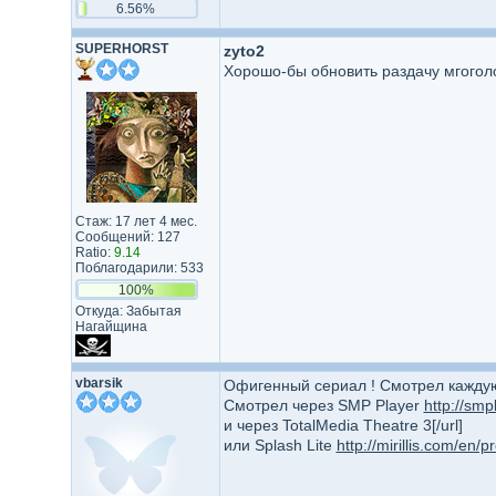
6.56%
SUPERHORST
zyto2
Хорошо-бы обновить раздачу мгоголо
Стаж: 17 лет 4 мес.
Сообщений: 127
Ratio:
9.14
Поблагодарили: 533
100%
Откуда: Забытая
Нагайщина
vbarsik
Офигенный сериал ! Смотрел каждую 
Смотрел через SMP Player
http://smp
и через TotalMedia Theatre 3[/url]
или Splash Lite
http://mirillis.com/en/