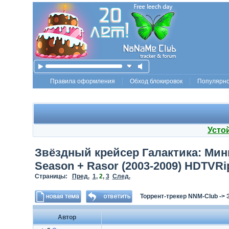
Правила оформления
Обход блокировок
Популярн
Усто
Звёздный крейсер Галактика: Минисе
Season + Rasor (2003-2009) HDTVRi
Страницы:
Пред.
1
,
2
,
3
След.
Торрент-трекер NNM-Club
->
Автор