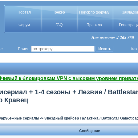
Портал
Трекер
Поиск по форуму
Закладки
Форум
FAQ
Правила
Регистрац
Нас вместе: 4 268 350
ое
Поиск :
Как
йчивый к блокировкам VPN с высоким уровнем приват
риал + 1-4 сезоны + Лезвие / Battlestar G
p Кравец
Зарубежные сериалы
->
Звездный Крейсер Галактика / BattleStar Galactica;
Сообщение