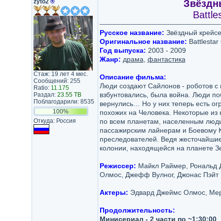
zyto2
®
Звёздн
Battle
Русское название:
Звёздный крейсе
Оригинальное название:
Battlestar
Год выпуска:
2003 - 2009
Жанр:
драма
,
фантастика
Стаж: 19 лет 4 мес.
Описание фильма:
Сообщений: 255
Люди создают Сайлонов - роботов с
Ratio:
11.175
взбунтовались, была война. Люди по
Раздал:
23.55 TB
Поблагодарили: 8535
вернулись… Но у них теперь есть ог
100%
похожих на Человека. Некоторые из 
Откуда: Россия
по всем планетам, населенным людь
пассажирским лайнерам и Боевому Кр
преследователей. Ведя жесточайшие
колонии, находящейся на планете Зе
Режиссер:
Майкл Раймер, Рональд Д
Олмос, Джефф Вулног, Джонас Пэйт
Актеры:
Эдвард Джеймс Олмос, Мер
Продолжительность:
Минисериал - 2 части по ~1:30:00