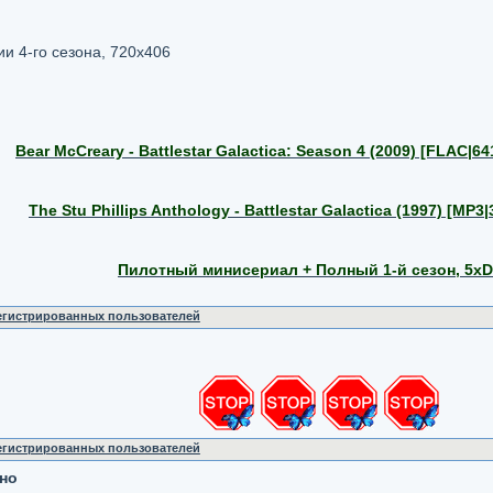
ии 4-го сезона, 720х406
Bear McCreary - Battlestar Galactica: Season 4 (2009) [FLAC|6
The Stu Phillips Anthology - Battlestar Galactica (1997) [MP
Пилотный минисериал + Полный 1-й сезон, 5х
регистрированных пользователей
регистрированных пользователей
чно