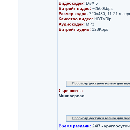
Видеокодек:
DivX 5
Битрейт видео:
~2500kbps
Размер кадра:
720x480, 11-21 я сер
Качество видео:
HDTVRip
Аудиокодек:
MP3
Битрейт аудио:
128Kbps
Просмотр доступен только для за
Скриншоты:
Минисериал
Просмотр доступен только для за
Время раздачи:
24/7 - круглосуто