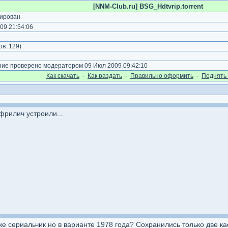
[NNM-Club.ru] BSG_Hdtvrip.torrent
ирован
09 21:54:06
)
ов:
129
)
е проверено модератором 09 Июл 2009 09:42:10
Как cкачать
·
Как раздать
·
Правильно оформить
·
Поднять 
 фрилич устроили...
 же сериальчик но в варианте 1978 года? Сохранились только две ка