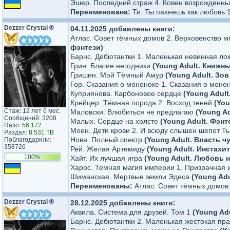
Эшер. Последний страж 4. Ковен возрожденн
Переименована:
Ти. Ты пахнешь как любовь 
Dezzer Crystal
®
04.11.2025 добавлены книги:
Атлас. Совет тёмных домов 2. Верховенство 
фэнтези)
Барнс. Дебютантки 1. Маленькая невинная л
Грин. Благие негодники
(Young Adult. Книжны
Гришин. Мой Тёмный Амур
(Young Adult. Зо
Гор. Сказания о мононоке 1. Сказания о моно
Куприянова. Карбоновое сердце
(Young Adul
Крейцер. Тёмная порода 2. Восход теней
(You
Стаж: 12 лет 6 мес.
Маловски. Влюбиться не предлагаю
(Young A
Сообщений: 3208
Малых. Сердце на холсте
(Young Adult. Фэнт
Ratio:
56.172
Моен. Дети крови 2. И всюду слышен шепот 
Раздал:
8.531 TB
Нова. Полный спектр
(Young Adult. Власть ч
Поблагодарили:
358726
Рей. Желая Артемиду
(Young Adult. Инстахит
100%
Хайт. Их лучшая игра
(Young Adult. Любовь 
Харос. Темная магия империи 1. Призрачная
Шиманская. Мертвые земли Эдеса
(Young Ad
Переименованы:
Атлас. Совет тёмных домов 
Dezzer Crystal
®
28.12.2025 добавлены книги:
Аквила. Система для друзей. Том 1
(Young Ad
Барнс. Дебютантки 2. Маленькая жестокая пр