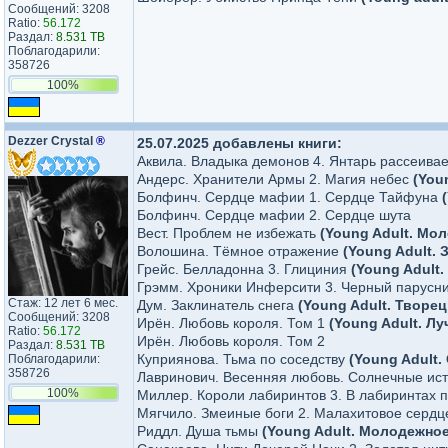
Сообщений: 3208
Ratio:
56.172
Раздал:
8.531 TB
Поблагодарили:
358726
100%
Dezzer Crystal
®
25.07.2025 добавлены книги:
Аквила. Владыка демонов 4. Янтарь рассеивае
Андерс. Хранители Армы 2. Магия небес
(You
Болфинч. Сердце мафии 1. Сердце Тайфуна
Болфинч. Сердце мафии 2. Сердце шута
Вест. Проблем не избежать
(Young Adult. Мо
Волошина. Тёмное отражение
(Young Adult.
Грейс. Белладонна 3. Глициния
(Young Adult
Грэмм. Хроники Инферсити 3. Черный парусн
Стаж: 12 лет 6 мес.
Дум. Заклинатель снега
(Young Adult. Творец
Сообщений: 3208
Ирён. Любовь короля. Том 1
(Young Adult. Л
Ratio:
56.172
Ирён. Любовь короля. Том 2
Раздал:
8.531 TB
Куприянова. Тьма по соседству
(Young Adult.
Поблагодарили:
358726
Лавринович. Весенняя любовь. Солнечные ист
100%
Миллер. Короли лабиринтов 3. В лабиринтах 
Мягчило. Змеиные боги 2. Малахитовое серд
Риддл. Душа тьмы
(Young Adult. Молодежно