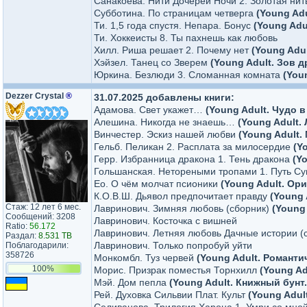
Санакоева. Нити Дочерей Ночи 2. Золотая нит
Субботина. По страницам четверга
(Young Ad
Ти. 1,5 года спустя. Непара. Бонус
(Young Adu
Ти. Хоккеисты 8. Ты пахнешь как любовь
Хилл. Риша решает 2. Почему нет
(Young Adul
Хэйзел. Танец со Зверем
(Young Adult. Зов 
Юркина. Безлюди 3. Сломанная комната
(You
Dezzer Crystal
®
31.07.2025 добавлены книги:
Адамова. Свет укажет…
(Young Adult. Чудо в
Алешина. Никогда не знаешь…
(Young Adult.
Винчестер. Эскиз нашей любви
(Young Adult
Гельб. Пеликан 2. Расплата за милосердие
(Y
Герр. Избранница дракона 1. Тень дракона
(Y
Гольшанская. Нетореными тропами 1. Путь 
Ео. О чём молчат псионики
(Young Adult. Ор
К.О.В.Ш. Дьявол предпочитает правду
(Young 
Стаж: 12 лет 6 мес.
Лавринович. Зимняя любовь (сборник)
(Young
Сообщений: 3208
Лавринович. Косточка с вишней
Ratio:
56.172
Лавринович. Летняя любовь Дачные истории (
Раздал:
8.531 TB
Лавринович. Только попробуй уйти
Поблагодарили:
358726
Монкомбл. Туз червей
(Young Adult. Романт
100%
Морис. Призрак поместья Торнхилл
(Young Ad
Мэй. Дом пепла
(Young Adult. Книжный бунт
Рей. Духовка Сильвии Плат. Культ
(Young Adul