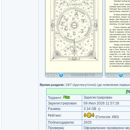
Время раздачи:
24/7 (круглосуточно) (до появления первы
[N
Зарегистрирован
Торрент:
Зарегистрирован:
09 Июл 2026 11:57:26
Размер:
3.34 GB
(
)
Рейтинг:
(Голосов:
480
)
Поблагодарили:
2025
Проверка:
Оформление проверено мод