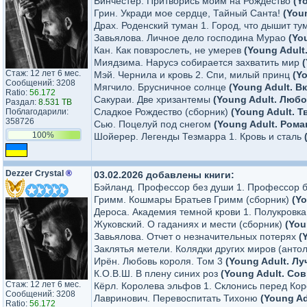
Винчестер. Притворись моим на Рождество
(Y
Грин. Укради мое сердце, Тайный Санта!
(You
Драх. Роденский туман 1. Город, что дышит т
Завьялова. Личное дело господина Мурао
(Yo
Кан. Как повзрослеть, не умерев
(Young Adul
Миядзима. Нарусэ собирается захватить мир
Стаж: 12 лет 6 мес.
Мэй. Чернила и кровь 2. Спи, милый принц
(Y
Сообщений: 3208
Мягчило. Брусничное солнце
(Young Adult. В
Ratio:
56.172
Сакураи. Две хризантемы
(Young Adult. Люб
Раздал:
8.531 TB
Сладкое Рождество (сборник)
(Young Adult. Т
Поблагодарили:
358726
Сью. Поцелуй под снегом
(Young Adult. Ром
100%
Шойерер. Легенды Тезмарра 1. Кровь и сталь
Dezzer Crystal
®
03.02.2026 добавлены книги:
Бэйланд. Профессор без души 1. Профессор 
Гримм. Кошмары Братьев Гримм (сборник)
(Y
Дероса. Академия темной крови 1. Полукровк
Жуковский. О гаданиях и мести (сборник)
(You
Завьялова. Отчет о незначительных потерях
(
Заклятья метели. Колядки других миров (анто
Ирён. Любовь короля. Том 3
(Young Adult. Л
К.О.В.Ш. В плену синих роз
(Young Adult. Со
Стаж: 12 лет 6 мес.
Кёрл. Королева эльфов 1. Склонись перед Ко
Сообщений: 3208
Лавринович. Перевоспитать Тихоню
(Young Ad
Ratio:
56.172