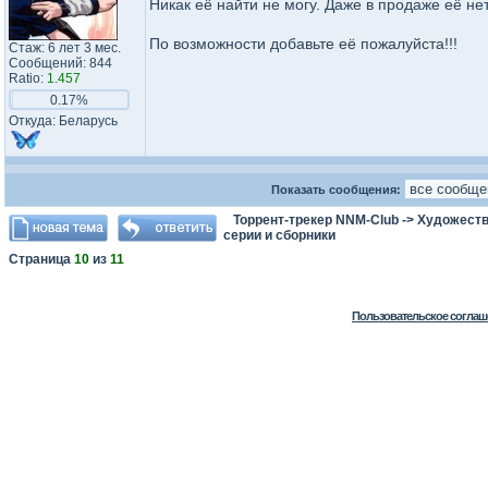
Никак её найти не могу. Даже в продаже её нет
По возможности добавьте её пожалуйста!!!
Стаж: 6 лет 3 мес.
Сообщений: 844
Ratio:
1.457
0.17%
Откуда: Беларусь
Показать сообщения:
Торрент-трекер NNM-Club
->
Художеств
серии и сборники
Страница
10
из
11
Пользовательское соглаш