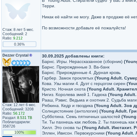
В "Young Adult. Стиратели судеб" у Вас 3 книг
Терри.
Никак её найти не могу. Даже в продаже её нет
По возможности добавьте её пожалуйста!
Стаж: 8 лет 5 мес.
Сообщений: 2
Ratio:
9.212
0.36%
Dezzer Crystal
®
30.09.2025 добавлены книги:
Барнс. Игры. Нерассказанное (сборник)
(Youn
Барнс. Прирожденные 3. Ва-банк
Барнс. Прирожденные 4. Дурная кровь
Гарбер. Замок проклятых
(Young Adult. Суме
Кова. Узы магии 4. Дуэт с герцогом сирен
(You
Кристо. Ночная охота
(Young Adult. Храните
Нигиз. Королева змей 1. Гадюка
(Young Adult
Рааш, Рэвис. Ведьма и охотник 2. Судьба маг
Стаж: 12 лет 6 мес.
Рябкина. Кедр и гвоздика
(Young Adult. Зов 
Сообщений: 3208
Солнцестояние (антология)
(Young Adult. Гр
Ratio:
56.172
Субботина. Семь пятничных шалостей
(Young
Раздал:
8.531 TB
Ти. Ты пахнешь как любовь 2. Ты пахнешь как
Поблагодарили:
358726
Хилл. Это снова ты
(Young Adult. Инстахит. 
100%
Эллен, Ивисон. Первокурсники
(Young Adult.