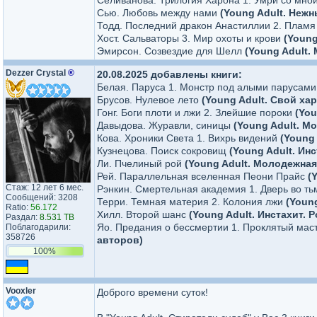
Селиванова. Трилогия Харона 1. Умри со мно
Сью. Любовь между нами
(Young Adult. Неж
Тодд. Последний дракон Анастиллии 2. Плам
Хост. Сальваторы 3. Мир охоты и крови
(Young
Эмирсон. Созвездие для Шелл
(Young Adult.
Dezzer Crystal
®
20.08.2025 добавлены книги:
Белая. Паруса 1. Монстр под алыми парусам
Брусов. Нулевое лето
(Young Adult. Свой ха
Гонг. Боги плоти и лжи 2. Злейшие пороки
(You
Давыдова. Журавли, синицы
(Young Adult. М
Кова. Хроники Света 1. Вихрь видений
(Young
Кузнецова. Поиск сокровищ
(Young Adult. Ин
Ли. Пчелиный рой
(Young Adult. Молодежная
Рей. Параллельная вселенная Пеони Прайс
(
Стаж: 12 лет 6 мес.
Рэнкин. Смертельная академия 1. Дверь во т
Сообщений: 3208
Терри. Темная материя 2. Колония лжи
(Youn
Ratio:
56.172
Хилл. Второй шанс
(Young Adult. Инстахит. 
Раздал:
8.531 TB
Яо. Предания о бессмертии 1. Проклятый мас
Поблагодарили:
358726
авторов)
100%
Vooxler
Доброго времени суток!