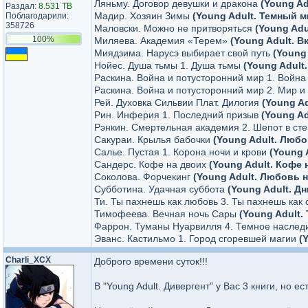
Ляньму. Договор девушки и дракона
(Young A
Раздал:
8.531 TB
Мадир. Хозяин Зимы
(Young Adult. Темный 
Поблагодарили:
358726
Маловски. Можно не притворяться
(Young Adu
100%
Миляева. Академия «Терем»
(Young Adult. В
Миядзима. Нарусэ выбирает свой путь
(Young
Нойес. Душа тьмы 1. Душа тьмы
(Young Adult
Раскина. Война и потусторонний мир 1. Войн
Раскина. Война и потусторонний мир 2. Мир 
Рей. Духовка Сильвии Плат. Дилогия
(Young Ad
Рин. Инферия 1. Последний призыв
(Young A
Рэнкин. Смертельная академия 2. Шепот в ст
Сакураи. Крылья бабочки
(Young Adult. Люб
Салье. Пустая 1. Корона ночи и крови
(Young 
Сандерс. Кофе на двоих
(Young Adult. Кофе 
Соколова. Форчекинг
(Young Adult. Любовь 
Субботина. Удачная суббота
(Young Adult. Д
Ти. Ты пахнешь как любовь 3. Ты пахнешь как
Тимофеева. Вечная ночь Сары
(Young Adult
Фаррон. Туманы Нуарвилля 4. Темное насле
Эванс. Кастильмо 1. Город сгоревшей магии
(
Charli_XCX
Доброго времени суток!!!
В "Young Adult. Дивергент" у Вас 3 книги, но 