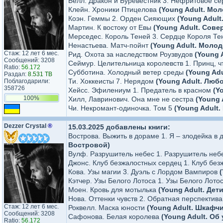
Белл. Дракон и Буревестник 3. Нефритовое с
Клейн. Хроники Птицелова
(Young Adult. Мо
Коэн. Геммы 2. Орден Сияющих
(Young Adult
Мартин. К востоку от Евы
(Young Аdult. Сове
Мерседес. Король Теней 3. Сердце Короля Т
Ненастьева. Матч-пойнт
(Young Adult. Моло
Стаж: 12 лет 6 мес.
Рид. Охота за наследством Роузвудов
(Young 
Сообщений: 3208
Сеймур. Целительница королевств 1. Принц, ч
Ratio:
56.172
Субботина. Холодный ветер среды
(Young Ad
Раздал:
8.531 TB
Ти. Хоккеисты 7. Нерядом
(Young Adult. Люб
Поблагодарили:
358726
Хейсс. Эфилениум 1. Предатель в красном
(Y
100%
Хилл, Лавринович. Она мне не сестра
(Young 
Чи. Некромант-одиночка. Том 5
(Young Adult
Dezzer Crystal
®
15.03.2025 добавлены книги:
Вострова. Выжить в дораме 1. Я – злодейка в
Востровой)
Вулф. Разрушитель небес 1. Разрушитель не
Джонс. Клуб безжалостных сердец 1. Клуб бе
Кова. Узы магии 3. Дуэль с Лордом Вампиров
Кэтчер. Узы Белого Лотоса 1. Узы Белого Лото
Моен. Кровь для мотылька
(Young Adult. Дет
Нова. Оттенки чувств 2. Обратная перспектив
Стаж: 12 лет 6 мес.
Роквелл. Маска юности
(Young Adult. Шкафч
Сообщений: 3208
Сафонова. Белая королева
(Young Adult. Об
Ratio:
56.172