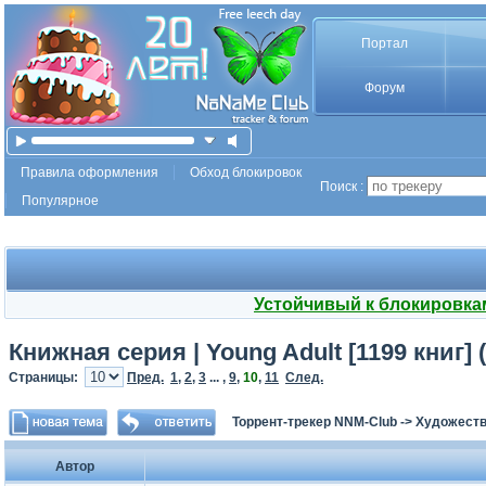
Портал
Форум
Правила оформления
Обход блокировок
Поиск :
Популярное
Устойчивый к блокировка
Книжная серия | Young Adult [1199 книг]
Страницы:
Пред.
1
,
2
,
3
... ,
9
,
10
,
11
След.
Торрент-трекер NNM-Club
->
Художеств
Автор