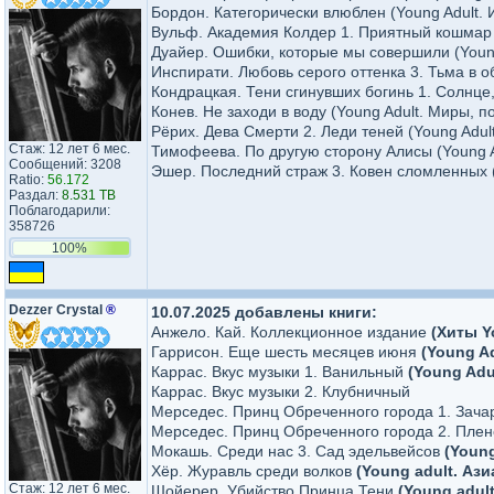
Бордон. Категорически влюблен (Young Adult. 
Вульф. Академия Колдер 1. Приятный кошмар 
Дуайер. Ошибки, которые мы совершили (Young
Инспирати. Любовь серого оттенка 3. Тьма в о
Кондрацкая. Тени сгинувших богинь 1. Солнце,
Конев. Не заходи в воду (Young Adult. Миры, 
Рёрих. Дева Смерти 2. Леди теней (Young Adul
Стаж: 12 лет 6 мес.
Тимофеева. По другую сторону Алисы (Young 
Сообщений: 3208
Эшер. Последний страж 3. Ковен сломленных (
Ratio:
56.172
Раздал:
8.531 TB
Поблагодарили:
358726
100%
Dezzer Crystal
®
10.07.2025 добавлены книги:
Анжело. Кай. Коллекционное издание
(Хиты Y
Гаррисон. Еще шесть месяцев июня
(Young A
Каррас. Вкус музыки 1. Ванильный
(Young Adu
Каррас. Вкус музыки 2. Клубничный
Мерседес. Принц Обреченного города 1. Зач
Мерседес. Принц Обреченного города 2. Пле
Мокашь. Среди нас 3. Сад эдельвейсов
(Youn
Хёр. Журавль среди волков
(Young adult. Аз
Стаж: 12 лет 6 мес.
Шойерер. Убийство Принца Тени
(Young adul