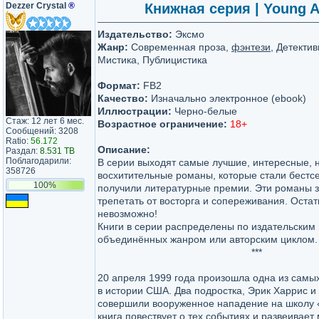
Dezzer Crystal
®
Книжная серия | Young Ad
Издательство:
Эксмо
Жанр:
Современная проза,
фэнтези
, Детекти
Мистика, Публицистика
Формат:
FB2
Качество:
Изначально электронное (ebook)
Иллюстрации:
Черно-белые
Стаж: 12 лет 6 мес.
Возрастное ограничение:
18+
Сообщений: 3208
Ratio:
56.172
Описание:
Раздал:
8.531 TB
Поблагодарили:
В серии выходят самые лучшие, интересные,
358726
восхитительные романы, которые стали бестс
100%
получили литературные премии. Эти романы 
трепетать от восторга и сопереживания. Ост
невозможно!
Книги в серии распределены по издательским
объединённых жанром или авторским циклом.
***
20 апреля 1999 года произошла одна из самы
в истории США. Два подростка, Эрик Харрис и
совершили вооруженное нападение на школу 
книга повествует о тех событиях и развеивает