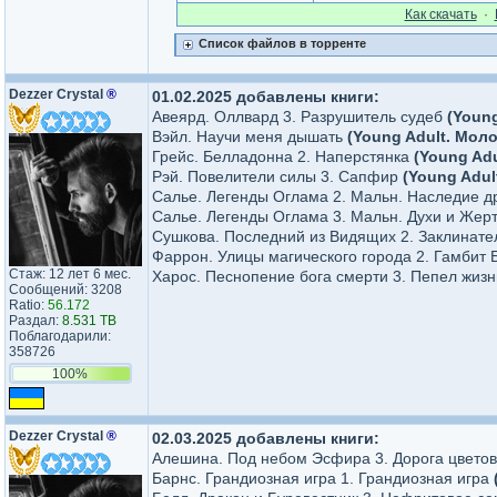
Как cкачать
·
Список файлов в торренте
Dezzer Crystal
®
01.02.2025 добавлены книги:
Авеярд. Оллвард 3. Разрушитель судеб
(Youn
Вэйл. Научи меня дышать
(Young Adult. Мол
Грейс. Белладонна 2. Наперстянка
(Young Ad
Рэй. Повелители силы 3. Сапфир
(Young Adul
Салье. Легенды Оглама 2. Мальн. Наследие 
Салье. Легенды Оглама 3. Мальн. Духи и Жер
Сушкова. Последний из Видящих 2. Заклинат
Фаррон. Улицы магического города 2. Гамбит
Стаж: 12 лет 6 мес.
Харос. Песнопение бога смерти 3. Пепел жиз
Сообщений: 3208
Ratio:
56.172
Раздал:
8.531 TB
Поблагодарили:
358726
100%
Dezzer Crystal
®
02.03.2025 добавлены книги:
Алешина. Под небом Эсфира 3. Дорога цветов
Барнс. Грандиозная игра 1. Грандиозная игра