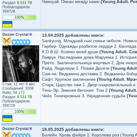
Чжихуэй. Океан между нами
(Young Adult. Р
Раздал:
8.531 TB
Поблагодарили:
358726
100%
Dezzer Crystal
®
13.04.2025 добавлены книги:
Sankyung. Младший сын семьи чеболя. Новел
Гарбер. Однажды разбитое сердце 2. Баллада
К.О.В.Ш. Хозяин моей души
(Young Adult. Со
Лаврук. Наследники дома Маруяма 1. История
Прето. Заклинательница мертвых 2. Дом нек
Райд. Лиделиум 2. Пламя Десяти
(Young Adul
Сам-хе. Ведьмина доставка 2. Ведьмины бой
Сафт. Хрупкое заклинание
(Young Adult. Мра
Стаж: 12 лет 6 мес.
Старк. Царство лжи 1. Двор очаровательный и
Сообщений: 3208
Тянь-Эр. Зимняя бегония. Том 2
(Young Adul
Ratio:
56.172
Чейз. Тенекровные 3. Украденная судьба
(You
Раздал:
8.531 TB
Поблагодарили:
358726
100%
Dezzer Crystal
®
18.05.2025 добавлены книги:
Болейн. Кровь фейри 1. Королева роз (Young A