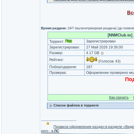
Вс
Время раздачи:
24/7 (мультитрекерная раздача) (до появл
[NNMClub.to]_
Зарегистрирован
Торрент:
Зарегистрирован:
27 Май 2026 19:36:00
Размер:
4.17 GB
(
)
Рейтинг:
(Голосов:
43
)
Поблагодарили:
187
Проверка:
Оформление проверено мод
Под
Как cкачать
·
Список файлов в торренте
_________________
Правила оформления раздач в разделе «Вид
него - в
ЛС