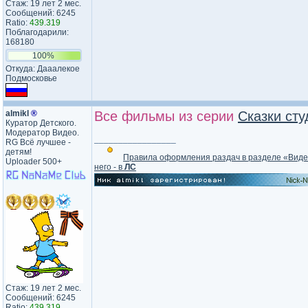
Стаж: 19 лет 2 мес.
Сообщений: 6245
Ratio:
439.319
Поблагодарили:
168180
100%
Откуда: Дааалекое
Подмосковье
almikl
®
Все фильмы из серии
Сказки ст
Куратор Детского.
Модератор Видео.
_________________
RG Всё лучшее -
детям!
Правила оформления раздач в разделе «Вид
Uploader 500+
него - в
ЛС
Стаж: 19 лет 2 мес.
Сообщений: 6245
Ratio:
439.319