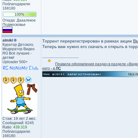
Поблагодарили:
168180
100%
Откуда: Дааалекое
Подмосковье
almikl
®
Торрент перерегистрирован в рамках акции
Вк
Куратор Детского.
Теперь вам нужно его скачать и открыть в тор
Модератор Видео.
RG Всё лучшее -
_________________
детям!
Uploader 500+
Правила оформления раздач в разделе «Вид
него - в
ЛС
Стаж: 19 лет 2 мес.
Сообщений: 6245
Ratio:
439.319
Поблагодарили:
168180