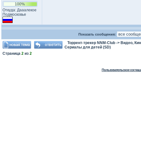
100%
Откуда: Дааалекое
Подмосковье
Показать сообщения:
Торрент-трекер NNM-Club
->
Видео, Ки
Сериалы для детей (SD)
Страница
2
из
2
Пользовательское соглаш