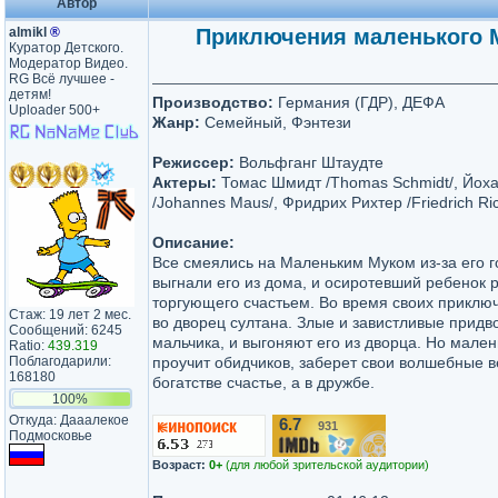
Автор
almikl
®
Приключения маленького Му
Куратор Детского.
Модератор Видео.
RG Всё лучшее -
детям!
Производство:
Германия (ГДР), ДЕФА
Uploader 500+
Жанр:
Семейный, Фэнтези
Режиссер:
Вольфганг Штаудте
Актеры:
Томас Шмидт /Thomas Schmidt/, Йох
/Johannes Maus/, Фридрих Рихтер /Friedrich Ric
Описание:
Все смеялись на Маленьким Муком из-за его 
выгнали его из дома, и осиротевший ребенок 
торгующего счастьем. Во время своих приклю
Стаж: 19 лет 2 мес.
во дворец султана. Злые и завистливые прид
Сообщений: 6245
мальчика, и выгоняют его из дворца. Но мален
Ratio:
439.319
Поблагодарили:
проучит обидчиков, заберет свои волшебные 
168180
богатстве счастье, а в дружбе.
100%
Откуда: Дааалекое
6.7
931
/10
Подмосковье
Возраст:
0+
(для любой зрительской аудитории)