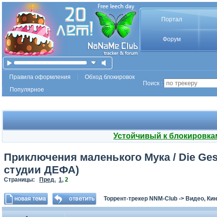
Портал
Форум
Правила оформления
Обход блокировок
Поиск :
Популярное
Устойчивый к блокировка
Приключения маленького Мука / Die Gesc
студии ДЕФА)
Страницы:
Пред.
1
,
2
Торрент-трекер NNM-Club
->
Видео, Ки