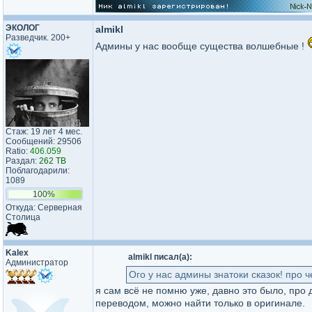
ЭКОЛОГ
almikl
Разведчик. 200+
Админы у нас вообще существа волшебные !
Стаж: 19 лет 4 мес.
Сообщений: 29506
Ratio:
406.059
Раздал:
262 TB
Поблагодарили:
1089
100%
Откуда: Серверная
Столица
Kalex
almikl писал(а):
Администратор
Ого у нас админы знатоки сказок! про ч
я сам всё не помню уже, давно это было, про 
переводом, можно найти только в оригинале.