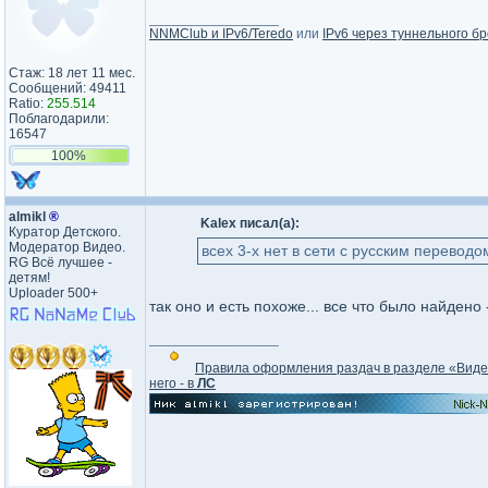
_________________
NNMClub и IPv6/Teredo
или
IPv6 через туннельного бр
Стаж: 18 лет 11 мес.
Сообщений: 49411
Ratio:
255.514
Поблагодарили:
16547
100%
almikl
®
Kalex писал(а):
Куратор Детского.
Модератор Видео.
всех 3-х нет в сети с русским переводо
RG Всё лучшее -
детям!
Uploader 500+
так оно и есть похоже... все что было найдено
_________________
Правила оформления раздач в разделе «Вид
него - в
ЛС