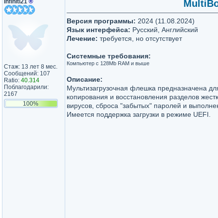
Infiniti21
®
MultiB
Версия программы:
2024 (11.08.2024)
Язык интерфейса:
Русский, Английский
Лечение:
требуется, но отсутствует
Системные требования:
Компьютер с 128Mb RAM и выше
Стаж: 13 лет 8 мес.
Сообщений: 107
Описание:
Ratio:
40.314
Поблагодарили:
Мультизагрузочная флешка предназначена для
2167
копирования и восстановления разделов жестк
100%
вирусов, сброса "забытых" паролей и выполне
Имеется поддержка загрузки в режиме UEFI.