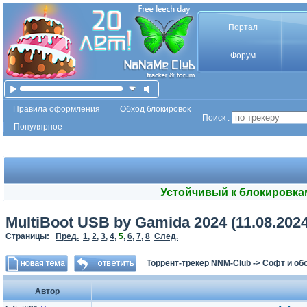
Портал
Форум
Правила оформления
Обход блокировок
Поиск :
Популярное
Устойчивый к блокировка
MultiBoot USB by Gamida 2024 (11.08.202
Страницы:
Пред.
1
,
2
,
3
,
4
,
5
,
6
,
7
,
8
След.
Торрент-трекер NNM-Club
->
Софт и об
Автор