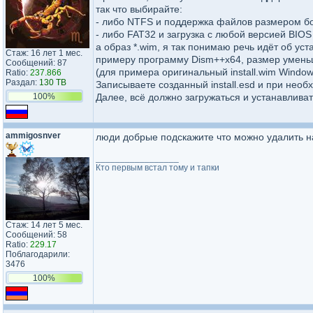
так что выбирайте:
- либо NTFS и поддержка файлов размером бол
- либо FAT32 и загрузка с любой версией BIOS
а образ *.wim, я так понимаю речь идёт об уст
Стаж: 16 лет 1 мес.
примеру программу Dism++x64, размер уменьши
Сообщений: 87
(для примера оригинальный install.wim Window
Ratio:
237.866
Раздал:
130 TB
Записываете созданный install.esd и при необх
100%
Далее, всё должно загружаться и устанавливат
ammigosnver
люди добрые подскажите что можно удалить н
_________________
Кто первым встал тому и тапки
Стаж: 14 лет 5 мес.
Сообщений: 58
Ratio:
229.17
Поблагодарили:
3476
100%