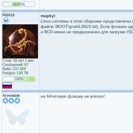
50.75%
Fil2010
mapkyl
Linux-системы в этом сборнике представлены
файле \BOOT\grub\LINUX.lst), Если флэшка сде
а BCD-меню не предназначен для загрузки ISO
Стаж: 16 лет 1 мес.
Сообщений: 87
Ratio:
237.866
Раздал:
130 TB
100%
Arvendale
на 64гиговую флешку не влезло!