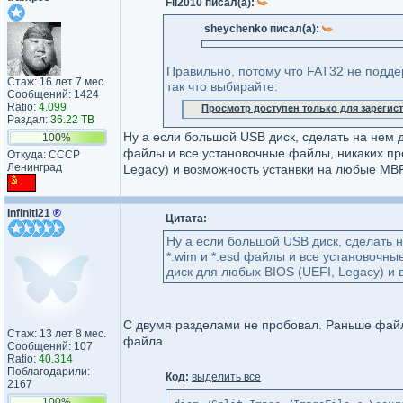
Fil2010 писал(а):
sheychenko писал(а):
Правильно, потому что FAT32 не подде
Стаж: 16 лет 7 мес.
так что выбирайте:
Сообщений: 1424
Ratio:
4.099
Просмотр доступен только для зареги
Раздал:
36.22 TB
Ну а если большой USB диск, сделать на нем дв
100%
файлы и все установочные файлы, никаких пр
Откуда: СССР
Ленинград
Legacy) и возможность устанвки на любые MB
Infiniti21
®
Цитата:
Ну а если большой USB диск, сделать н
*.wim и *.esd файлы и все установочн
диск для любых BIOS (UEFI, Legacy) и
С двумя разделами не пробовал. Раньше файлы
Стаж: 13 лет 8 мес.
файла.
Сообщений: 107
Ratio:
40.314
Поблагодарили:
Код:
выделить все
2167
100%