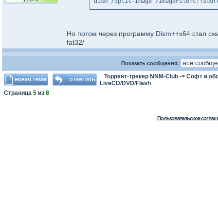
dism /Split-Image /ImageFile:c:\sour
Но потом через программу Dism++x64 стал сжим
fat32/
Показать сообщения:
Торрент-трекер NNM-Club
->
Софт и об
LiveCD/DVD/Flash
Страница
5
из
8
Пользовательское соглаш