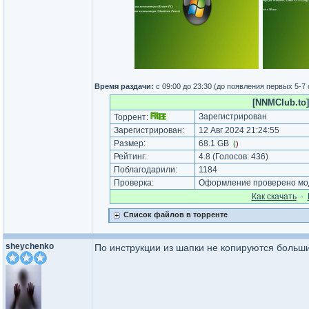
Время раздачи:
с 09:00 до 23:30 (до появления первых 5-7
[NNMClub.to]
Зарегистрирован
Торрент:
Зарегистрирован:
12 Авг 2024 21:24:55
Размер:
68.1 GB
(
)
Рейтинг:
4.8
(Голосов:
436
)
Поблагодарили:
1184
Проверка:
Оформление проверено моде
Как cкачать
·
Список файлов в торренте
sheychenko
По инструкции из шапки не копируются больш