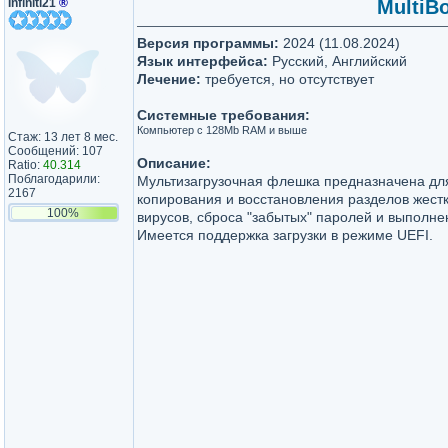
Infiniti21
®
MultiB
Версия программы:
2024 (11.08.2024)
Язык интерфейса:
Русский, Английский
Лечение:
требуется, но отсутствует
Системные требования:
Компьютер с 128Mb RAM и выше
Стаж: 13 лет 8 мес.
Сообщений: 107
Описание:
Ratio:
40.314
Поблагодарили:
Мультизагрузочная флешка предназначена для
2167
копирования и восстановления разделов жестк
100%
вирусов, сброса "забытых" паролей и выполне
Имеется поддержка загрузки в режиме UEFI.