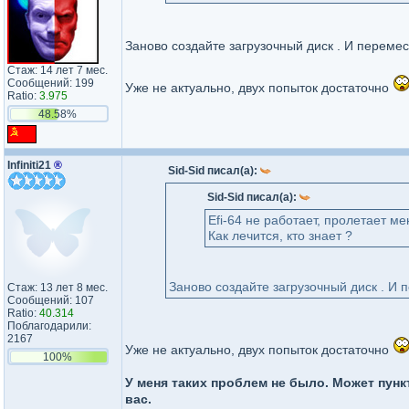
Заново создайте загрузочный диск . И перемес
Стаж: 14 лет 7 мес.
Сообщений: 199
Уже не актуально, двух попыток достаточно
Ratio:
3.975
48.58%
Infiniti21
®
Sid-Sid писал(а):
Sid-Sid писал(а):
Efi-64 не работает, пролетает м
Как лечится, кто знает ?
Заново создайте загрузочный диск . И
Стаж: 13 лет 8 мес.
Сообщений: 107
Ratio:
40.314
Поблагодарили:
2167
Уже не актуально, двух попыток достаточно
100%
У меня таких проблем не было. Может пунк
вас.