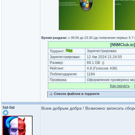
Время раздачи:
с 09:00 до 23:30 (до появления первых 5-7
[NNMClub.to]
Зарегистрирован
Торрент:
Зарегистрирован:
12 Авг 2024 21:24:55
Размер:
68.1 GB
(
)
Рейтинг:
4.8
(Голосов:
436
)
Поблагодарили:
1184
Проверка:
Оформление проверено моде
Как cкачать
·
Список файлов в торренте
Sid-Sid
Всем добрым добра ! Возможно записать сборк