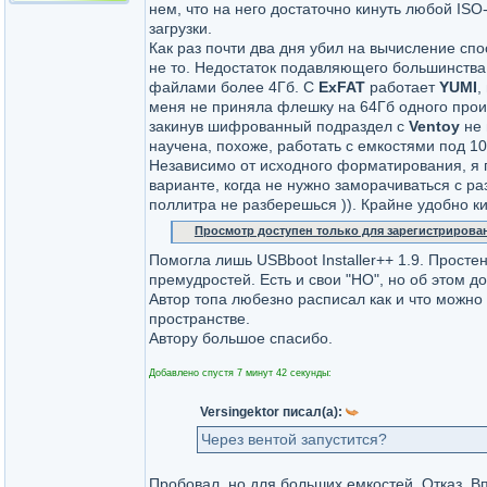
нем, что на него достаточно кинуть любой ISO
загрузки.
Как раз почти два дня убил на вычисление сп
не то. Недостаток подавляющего большинства
файлами более 4Гб. С
ExFAT
работает
YUMI
,
меня не приняла флешку на 64Гб одного про
закинув шифрованный подраздел с
Ventoy
не 
научена, похоже, работать с емкостями под 10
Независимо от исходного форматирования, я 
варианте, когда не нужно заморачиваться с ра
поллитра не разберешься )). Крайне удобно ки
Просмотр доступен только для зарегистрирова
Помогла лишь USBboot Installer++ 1.9. Прост
премудростей. Есть и свои "НО", но об этом до
Автор топа любезно расписал как и что можно 
пространстве.
Автору большое спасибо.
Добавлено спустя 7 минут 42 секунды:
Versingektor писал(а):
Через вентой запустится?
Пробовал, но для больших емкостей. Отказ. 