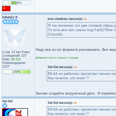
48.58%
Infiniti21
®
love-vladislav писал(а):
Я так понимаю это уже готовый образ 
То есть все wim сжаты под Fat32?Или 
Спасибо
Надо все из iso формата распаковать. Все вер
Стаж: 13 лет 8 мес.
Сообщений: 107
Добавлено спустя 1 минуту 1 секунду:
Ratio:
40.314
Поблагодарили:
2167
Sid-Sid писал(а):
100%
Efi-64 не работает, пролетает менее с
Как лечится, кто знает ?
Заново создайте загрузочный диск . И переме
Sid-Sid
Sid-Sid писал(а):
Efi-64 не работает, пролетает менее с
Как лечится, кто знает ?