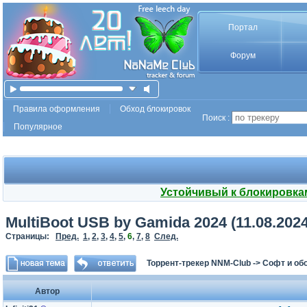
Портал
Форум
Правила оформления
Обход блокировок
Поиск :
Популярное
Устойчивый к блокировка
MultiBoot USB by Gamida 2024 (11.08.202
Страницы:
Пред.
1
,
2
,
3
,
4
,
5
,
6
,
7
,
8
След.
Торрент-трекер NNM-Club
->
Софт и об
Автор