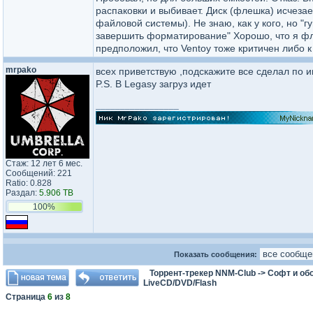
распаковки и выбивает. Диск (флешка) исчезает
файловой системы). Не знаю, как у кого, но 
завершить форматирование" Хорошо, что я фле
предположил, что Ventoy тоже критичен либо к
mrpako
всех приветствую ,подскажите все сделал по и
P.S. В Legasy загруз идет
_________________
Стаж: 12 лет 6 мес.
Сообщений: 221
Ratio: 0.828
Раздал:
5.906 TB
100%
Показать сообщения:
Торрент-трекер NNM-Club
->
Софт и об
LiveCD/DVD/Flash
Страница
6
из
8