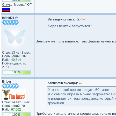
Откуда: Москва "ЮГ"
Infiniti21
®
Versingektor писал(а):
Через вентой запустится?
Вентоем не пользовался. Там файлы нужно изв
Стаж: 13 лет 8 мес.
Сообщений: 107
Ratio:
40.314
Поблагодарили:
2167
100%
Briber
babuinmin писал(а):
Уточню,чтоб зря не тащить 60 гигов
А с самого образа можно загружаться?
я внешним винтом пользуюсь,который к
Стаж: 14 лет 3 мес.
грузиться
Сообщений: 70
Ratio:
67.062
Прибегаю к аналогичным средствам, только вн
100%