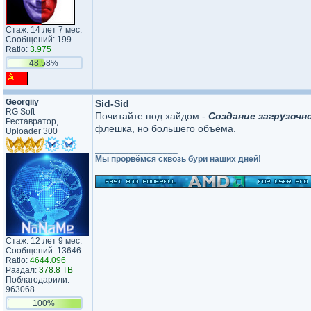
Стаж: 14 лет 7 мес.
Сообщений: 199
Ratio:
3.975
48.58%
Georgiiy
Sid-Sid
RG Soft
Почитайте под хайдом -
Создание загрузочн
Реставратор,
флешка, но большего объёма.
Uploader 300+
_________________
Мы прорвёмся сквозь бури наших дней!
Стаж: 12 лет 9 мес.
Сообщений: 13646
Ratio:
4644.096
Раздал:
378.8 TB
Поблагодарили:
963068
100%