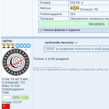
Размер:
558 KB
(
)
Рейтинг:
(Голосов:
76
)
Поблагодарили:
263
Проверка:
Оформление проверено мод
Как cкачать
·
Список файлов в торренте
=MITM=
nyukmedia писал(а):
"2020" в названии относится к этой ра
Только к этой раздаче.
_________________
Если ты не признаёшь свою ошибку,это значит,что сейчас ты
Стаж: 14 лет 5 мес.
Сообщений: 722
Ratio:
32.508
Поблагодарили:
7509
100%
Откуда: СССР