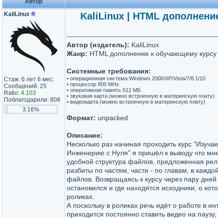
Автор
KaliLinux
®
KaliLinux | HTML дополнен
Автор (издатель):
KaliLinux
Жанр:
HTML дополнение к обучающему курсу
Системные требования:
• операционная система Windows 2000/XP/Vista/7/8.1/10
Стаж: 6 лет 6 мес.
• процессор 800 MHz
Сообщений: 25
• оперативная память 512 МБ
Ratio:
4.103
• звуковая карта (можно встроенную в материнскую плату)
Поблагодарили: 808
• видеокарта (можно встроенную в материнскую плату)
3.16%
Формат:
unpacked
Описание:
Несколько раз начиная проходить курс "Изуч
Инженерию с Нуля" я пришёл к выводу что мне
удобной структура файлов, предложенная рел
разбиты по частям, части - по главам, в каждой
файлов. Возвращаясь к курсу через пару дней
остановился и где находятся исходники, о кот
роликах.
А поскольку в роликах речь идёт о работе в ин
приходится постоянно ставить видео на паузу,