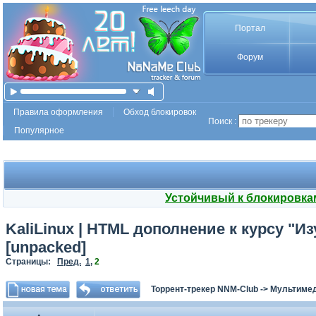
Портал
Форум
Правила оформления
Обход блокировок
Поиск :
Популярное
Устойчивый к блокировка
KaliLinux | HTML дополнение к курсу "
[unpacked]
Страницы:
Пред.
1
,
2
Торрент-трекер NNM-Club
->
Мультиме