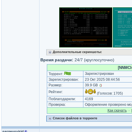
Дополнительные скриншоты:
Время раздачи:
24/7 (круглосуточно)
[NNMClu
Зарегистрирован
Торрент:
Зарегистрирован:
23 Окт 2025 08:44:56
Размер:
39.9 GB
(
)
Рейтинг:
(Голосов:
1705
)
Поблагодарили:
4169
Проверка:
Оформление проверено мод
Как cкачать
·
Список файлов в торренте
sergeysvirid
®