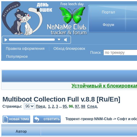
Портал
Форум
Правила оформления
Обход блокировок
Поиск :
Популярное
Устойчивый к блокировка
Multiboot Collection Full v.8.8 [Ru/En]
Страницы:
Пред.
1
,
2
,
3
...
95
,
96
,
97
,
98
След.
Торрент-трекер NNM-Club
->
Софт и об
Автор