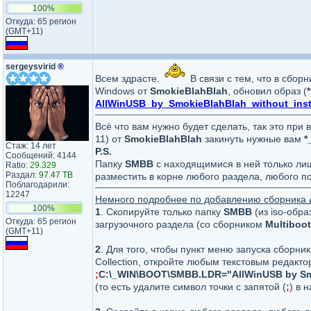
100%
Откуда: 65 регион
(GMT+11)
sergeysvirid
®
Всем здрасте.
В связи с тем, что в сбор
Windows от
SmokieBlahBlah
, обновил образ (
*
AllWinUSB_by_SmokieBlahBlah_without_insta
Всё что вам нужно будет сделать, так это при в
11) от
SmokieBlahBlah
закинуть нужные вам
*
Стаж: 14 лет
P.S.
Сообщений: 4144
Папку
SMBB
с находящимися в ней только ли
Ratio:
29.329
Раздал:
97.47 TB
разместить в корне любого раздела, любого п
Поблагодарили:
12247
Немного подробнее по добавлению сборника
100%
1
. Скопируйте только папку
SMBB
(из iso-обр
Откуда: 65 регион
загрузочного раздела (со сборником
Multiboot
(GMT+11)
2
. Для того, чтобы пункт меню запуска сборни
Collection, откройте любым текстовым редакт
;
C:\_WIN\BOOT\SMBB.LDR="AllWinUSB by Sm
(то есть удалите символ точки с запятой (
;
) в 