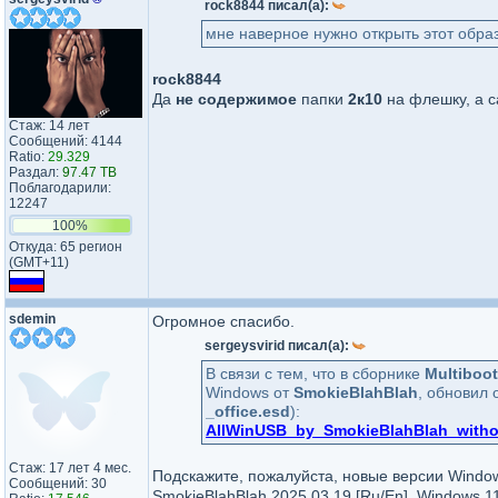
rock8844 писал(а):
мне наверное нужно открыть этот обра
rock8844
Да
не содержимое
папки
2к10
на флешку, а 
Стаж: 14 лет
Сообщений: 4144
Ratio:
29.329
Раздал:
97.47 TB
Поблагодарили:
12247
100%
Откуда: 65 регион
(GMT+11)
sdemin
Огромное спасибо.
sergeysvirid писал(а):
В связи с тем, что в сборнике
Multiboot
Windows от
SmokieBlahBlah
, обновил 
_office.esd
):
AllWinUSB_by_SmokieBlahBlah_without
Стаж: 17 лет 4 мес.
Подскажите, пожалуйста, новые версии Window
Сообщений: 30
SmokieBlahBlah 2025.03.19 [Ru/En]
,
Windows 11 