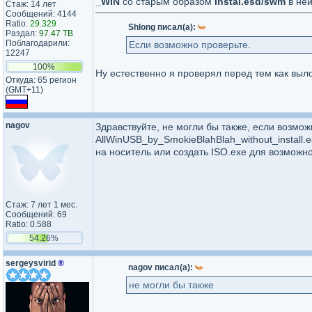
_WIN
со старым образом
instal.esd/swm
в не
Стаж: 14 лет
Сообщений: 4144
Ratio:
29.329
Shlong писал(а):
Раздал:
97.47 TB
Поблагодарили:
Если возможно проверьте.
12247
100%
Ну естественно я проверял перед тем как выло
Откуда: 65 регион
(GMT+11)
nagov
Здравствуйте, не могли бы также, если возмо
AllWinUSB_by_SmokieBlahBlah_without_install.e
на носитель или создать ISO.exe для возможн
Стаж: 7 лет 1 мес.
Сообщений: 69
Ratio: 0.588
54.26%
sergeysvirid
®
nagov писал(а):
не могли бы также