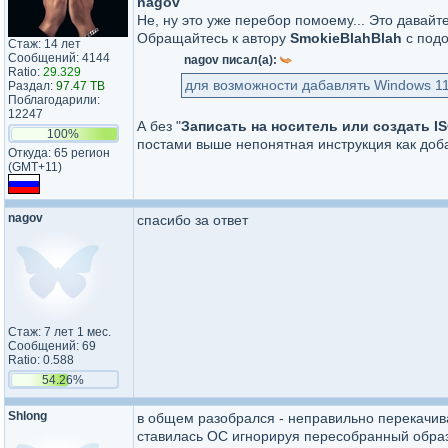
nagov
Не, ну это уже перебор помоему... Это давайт
Обращайтесь к автору
SmokieBlahBlah
с под
Стаж: 14 лет
Сообщений: 4144
nagov писал(а):
Ratio:
29.329
для возможности дабавлять Windows 1
Раздал:
97.47 TB
Поблагодарили:
12247
А без "
Записать на носитель или создать IS
100%
постами выше непонятная инструкция как доб
Откуда: 65 регион
(GMT+11)
nagov
спасибо за ответ
Стаж: 7 лет 1 мес.
Сообщений: 69
Ratio: 0.588
54.26%
Shlong
в общем разобрался - неправильно перекачива
ставилась ОС игнорируя пересобранный образ