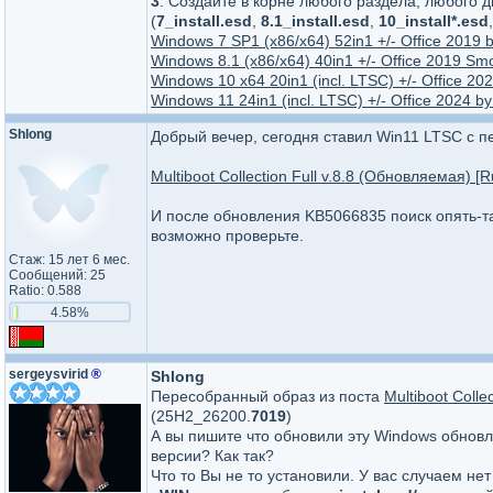
3
. Создайте в корне любого раздела, любого 
(
7_install.esd
,
8.1_install.esd
,
10_install*.esd
Windows 7 SP1 (x86/x64) 52in1 +/- Office 2019 
Windows 8.1 (x86/x64) 40in1 +/- Office 2019 Sm
Windows 10 x64 20in1 (incl. LTSC) +/- Office 2
Windows 11 24in1 (incl. LTSC) +/- Office 2024 
Shlong
Добрый вечер, сегодня ставил Win11 LTSC с 
Multiboot Collection Full v.8.8 (Обновляемая) [R
И после обновления KB5066835 поиск опять-та
возможно проверьте.
Стаж: 15 лет 6 мес.
Сообщений: 25
Ratio: 0.588
4.58%
sergeysvirid
®
Shlong
Пересобранный образ из поста
Multiboot Colle
(25H2_26200.
7019
)
А вы пишите что обновили эту Windows обно
версии? Как так?
Что то Вы не то установили. У вас случаем не