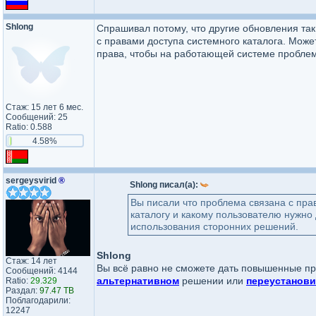
Shlong
Спрашивал потому, что другие обновления та
с правами доступа системного каталога. Може
права, чтобы на работающей системе проблем
Стаж: 15 лет 6 мес.
Сообщений: 25
Ratio: 0.588
4.58%
sergeysvirid
®
Shlong писал(а):
Вы писали что проблема связана с пра
каталогу и какому пользователю нужно
использования сторонних решений.
Shlong
Стаж: 14 лет
Вы всё равно не сможете дать повышенные приви
Сообщений: 4144
альтернативном
решении или
переустанови
Ratio:
29.329
Раздал:
97.47 TB
Поблагодарили:
12247