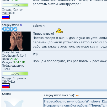
Ratio:
17.546
работать в этом конструкторе?
100%
Откуда: Ханты-
Мансийск
sergeysvirid
®
sdemin
Приветствую!
Честно говоря я очень давно уже не устанавл
перемен (по части установки) автор в своих с
работать также в этом конструкторе как и пре
Стаж: 14 лет
P.S.
Сообщений: 4144
Ratio:
29.329
Вобщем попробуйте, как раз потом и расскаже
Раздал:
97.47 TB
Поблагодарили:
12247
100%
Откуда: 65 регион
(GMT+11)
Shlong
sergeysvirid писал(а):
Пересобрал с нуля образ
Windows 11x
Исправлена ошибка работы "
Поиск
"'а