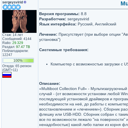
sergeysvirid
®
Mu
Версия программы:
8.8
Разработчик:
sergeysvirid
Язык интерфейса:
Русский, Английский
Лечение:
Присутствует (при выборе опции "А
Стаж: 14 лет
Сообщений: 4144
установка")
Ratio:
29.329
Раздал:
97.47 TB
Системные требования:
Поблагодарили:
12247
100%
Компьютер с возможностью загрузки с U
Откуда: 65 регион
(GMT+11)
Описание:
«Multiboot Collection Full» - Мультизагрузочны
случай - (от возможности установки любой Win
последующей установкой драйверов и програ
необходимости на неё, до работы с компьютер
восстановлением и «лечением»). Сборник рас
флешку или USB-HDD. Сборник собран с таким
все по возможности лежало "на поверхности" и
ненадобностью) какой либо папки из корня фл