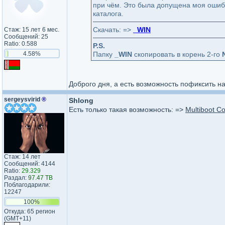
при чём. Это была допущена моя ошибк
каталога.
Скачать: =>
_WIN
Стаж: 15 лет 6 мес.
Сообщений: 25
Ratio: 0.588
P.S.
4.58%
Папку
_WIN
скопировать в корень 2-го
Доброго дня, а есть возможность пофиксить 
sergeysvirid
®
Shlong
Есть только такая возможность: =>
Multiboot Co
Стаж: 14 лет
Сообщений: 4144
Ratio:
29.329
Раздал:
97.47 TB
Поблагодарили:
12247
100%
Откуда: 65 регион
(GMT+11)