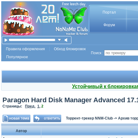
Портал
Форум
Правила оформления
Обход блокировок
Поиск :
Популярное
Устойчивый к блокировка
Paragon Hard Disk Manager Advanced 17.1
Страницы:
Пред.
1
,
2
Торрент-трекер NNM-Club
->
Архив тор
Автор