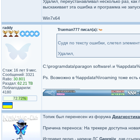
Удалил, переустанавливал несколько раз, как 
выскакивает эта ошибка и программа не запуск
Win7x64
raddy
Trueman777 писал(а):
Судя по тексту ошибки, слетел элемент
Удалил,
C:\programdata\paragon software\ и %appdata%\
Стаж: 16 лет 9 мес.
Сообщений: 3321
Ps. Возможно в %appdata%\roaming тоже есть 
Ratio:
30.801
Раздал:
62.21 TB
_________________
Поблагодарили:
4180
72.72%
Топик был перенесен из форума
Диагностика
Причина переноса: На трекере доступна нова
Исправил релиз - напиши ЛС
Georgiiy
, дав ссылку