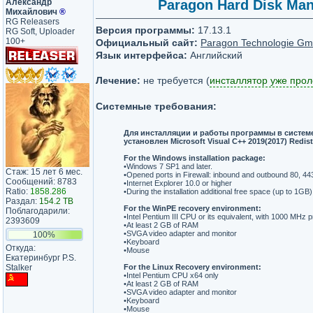
Александр
Paragon Hard Disk Man
Михайлович
®
RG Releasers
Версия программы:
17.13.1
RG Soft, Uploader
100+
Официальный сайт:
Paragon Technologie G
Язык интерфейса:
Английский
Лечение:
не требуется (
инсталлятор уже про
Системные требования:
Для инсталляции и работы программы в систем
установлен Microsoft Visual C++ 2019(2017) Redist
For the Windows installation package:
•Windows 7 SP1 and later.
Стаж: 15 лет 6 мес.
•Opened ports in Firewall: inbound and outbound 80, 44
Сообщений: 8783
•Internet Explorer 10.0 or higher
Ratio:
1858.286
•During the installation additional free space (up to 1GB)
Раздал:
154.2 TB
For the WinPE recovery environment:
Поблагодарили:
•Intel Pentium III CPU or its equivalent, with 1000 MHz
2393609
•At least 2 GB of RAM
•SVGA video adapter and monitor
100%
•Keyboard
Откуда:
•Mouse
Екатеринбург P.S.
Stalker
For the Linux Recovery environment:
•Intel Pentium CPU x64 only
•At least 2 GB of RAM
•SVGA video adapter and monitor
•Keyboard
•Mouse