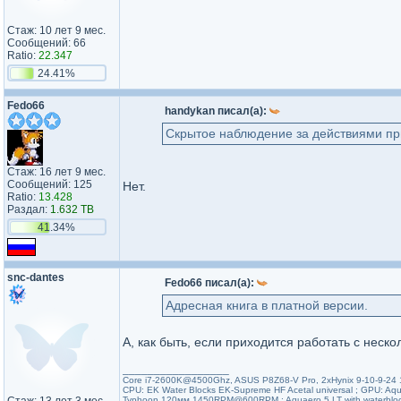
Стаж: 10 лет 9 мес.
Сообщений: 66
Ratio:
22.347
24.41%
Fedo66
handykan писал(а):
Скрытое наблюдение за действиями при
Стаж: 16 лет 9 мес.
Сообщений: 125
Нет.
Ratio:
13.428
Раздал:
1.632 TB
41.34%
snc-dantes
Fedo66 писал(а):
Адресная книга в платной версии.
А, как быть, если приходится работать с неск
_________________
Core i7-2600K@4500Ghz, ASUS P8Z68-V Pro, 2xHynix 9-10-9-2
CPU: EK Water Blocks EK-Supreme HF Acetal universal ; GPU: 
Typhoon 120мм 1450RPM@600RPM ; Aquaero 5 LT with waterblo