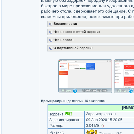
плавную без задержек передачу изображения.
быстрое в мире приложение для удаленного 
рабочего стола, сдерживает это обещание. С
возможны приложения, немыслимые при рабо
Возможности:
Что нового в пятой версии:
Что нового:
О портативной версии:
Время раздачи:
до первых 10 скачавших
[NNMCl
Зарегистрирован
Торрент:
Зарегистрирован:
09 Апр 2020 15:20:05
Размер:
3.04 MB
(
)
Рейтинг: