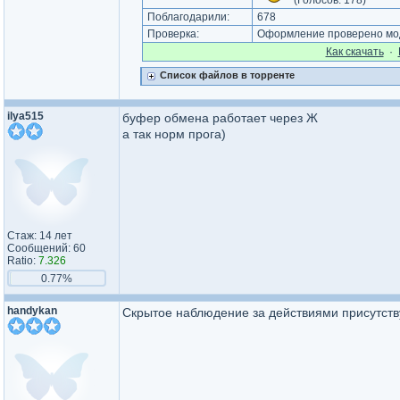
(Голосов:
178
)
Поблагодарили:
678
Проверка:
Оформление проверено мод
Как cкачать
·
Список файлов в торренте
ilya515
буфер обмена работает через Ж
а так норм прога)
Стаж: 14 лет
Сообщений: 60
Ratio:
7.326
0.77%
handykan
Скрытое наблюдение за действиями присутству