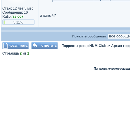
Стаж: 12 лет 5 мес.
Сообщений: 16
и какой?
Ratio:
32.607
5.11%
Показать сообщения:
Торрент-трекер NNM-Club
->
Архив тор
Страница
2
из
2
Пользовательское соглаш