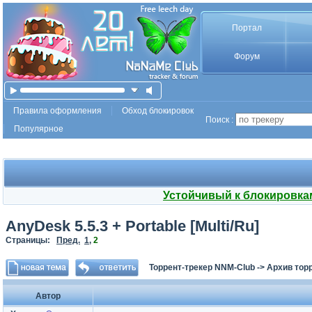
Портал
Форум
Правила оформления
Обход блокировок
Поиск :
Популярное
Устойчивый к блокировка
AnyDesk 5.5.3 + Portable [Multi/Ru]
Страницы:
Пред.
1
,
2
Торрент-трекер NNM-Club
->
Архив тор
Автор