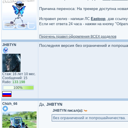
Причина переноса: На трекере доступна нова
Исправил релиз - напиши ЛС
Eastoop
, дав ссылку
Если нет ответа 24 часа - нажми на кнопку "Обра
_________________
Перечень правил оформления ВСЕХ разделов
JHBTYN
Последняя версия без ограничений и попроша
Стаж: 16 лет 10 мес.
Сообщений: 15
Ratio:
133.198
100%
Chizh_66
Да,
JHBTYN
JHBTYN писал(а):
без ограничений и попрошайничества.