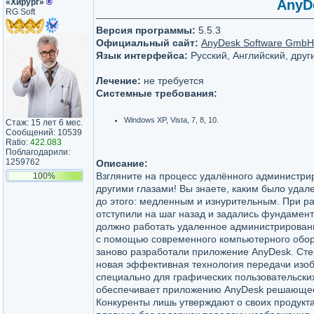
«Хирург»
®
AnyDe
RG Soft
Версия программы:
5.5.3
Официальный сайт:
AnyDesk Software GmbH
Язык интерфейса:
Русский, Английский, друг
Лечение:
не требуется
Системные требования:
Windows XP, Vista, 7, 8, 10.
Стаж: 15 лет 6 мес.
Сообщений: 10539
Ratio:
422.083
Поблагодарили:
1259762
Описание:
Взгляните на процесс удалённого администри
100%
другими глазами! Вы знаете, каким было уда
до этого: медленным и изнурительным. При р
отступили на шаг назад и задались фундамен
должно работать удаленное администрирован
с помощью современного компьютерного обор
заново разработали приложение AnyDesk. Ст
новая эффективная технология передачи изо
специально для графических пользовательски
обеспечивает приложению AnyDesk решающе
Конкуренты лишь утверждают о своих продукта