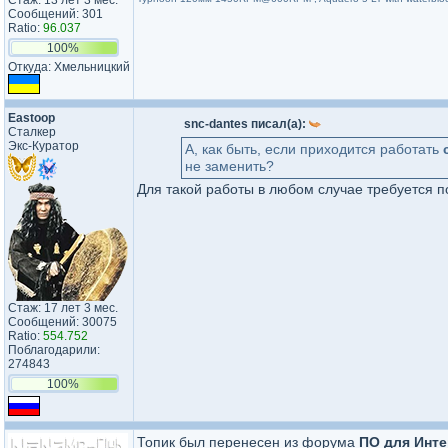
Стаж: 13 лет 3 мес.
Сообщений: 301
Ratio:
96.037
100%
Откуда: Хмельницкий
Eastoop
snc-dantes писал(а):
Сталкер
Экс-Куратор
А, как быть, если приходится работать
не заменить?
Для такой работы в любом случае требуется 
Стаж: 17 лет 3 мес.
Сообщений: 30075
Ratio:
554.752
Поблагодарили:
274843
100%
Топик был перенесен из форума
ПО для Инте