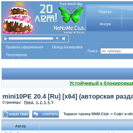
Портал
Форум
Правила оформления
Обход блокировок
Поиск :
Популярное
Устойчивый к блокировка
mini10PE 20.4 [Ru] [x64] (авторская разд
Страницы:
Пред.
1
,
2
,
3
,
4
,
5
Торрент-трекер NNM-Club
->
Софт и об
Автор