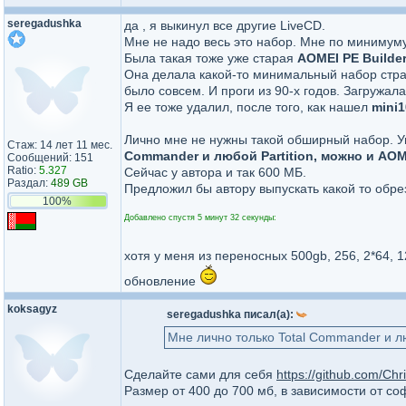
seregadushka
да , я выкинул все другие LiveCD.
Мне не надо весь это набор. Мне по минимуму
Была такая тоже уже старая
AOMEI PE Builder
Она делала какой-то минимальный набор страш
было совсем. И проги из 90-х годов. Загружала
Я ее тоже удалил, после того, как нашел
mini1
Лично мне не нужны такой обширный набор. У
Стаж: 14 лет 11 мес.
Commander и любой Partition, можно и AOM
Сообщений: 151
Ratio:
5.327
Сейчас у автора и так 600 МБ.
Раздал:
489 GB
Предложил бы автору выпускать какой то обре
100%
Добавлено спустя 5 минут 32 секунды:
хотя у меня из переносных 500gb, 256, 2*64, 1
обновление
koksagyz
seregadushka писал(а):
Мне лично только Total Commander и лю
Сделайте сами для себя
https://github.com/Ch
Размер от 400 до 700 мб, в зависимости от с