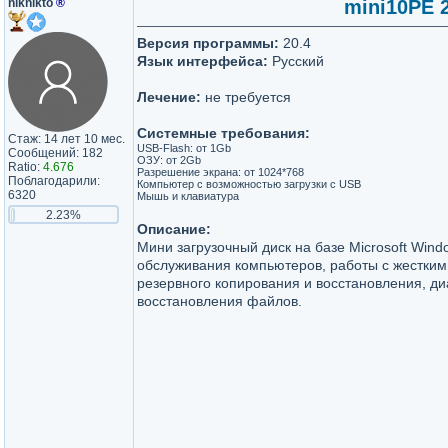
niknikto
®
mini10PE 2
Версия программы:
20.4
Язык интерфейса:
Русский
Лечение:
не требуется
Системные требования:
Стаж: 14 лет 10 мес.
USB-Flash: от 1Gb
Сообщений: 182
ОЗУ: от 2Gb
Ratio:
4.676
Разрешение экрана: от 1024*768
Поблагодарили:
Компьютер с возможностью загрузки с USB
6320
Мышь и клавиатура
2.23%
Описание:
Мини загрузочный диск на базе Microsoft Wind
обслуживания компьютеров, работы с жестким
резервного копирования и восстановления, ди
восстановления файлов.