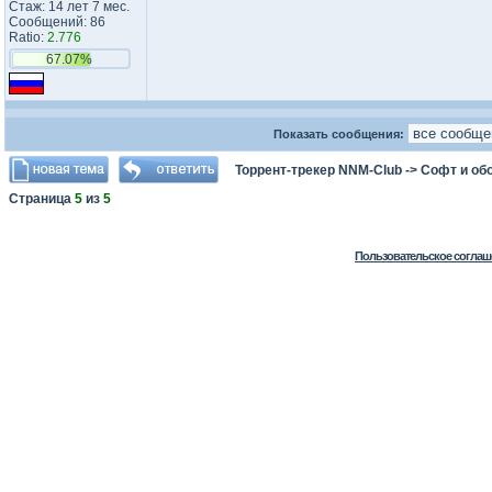
Стаж: 14 лет 7 мес.
Сообщений: 86
Ratio:
2.776
67.07%
Показать сообщения:
Торрент-трекер NNM-Club
->
Софт и об
Страница
5
из
5
Пользовательское соглаш