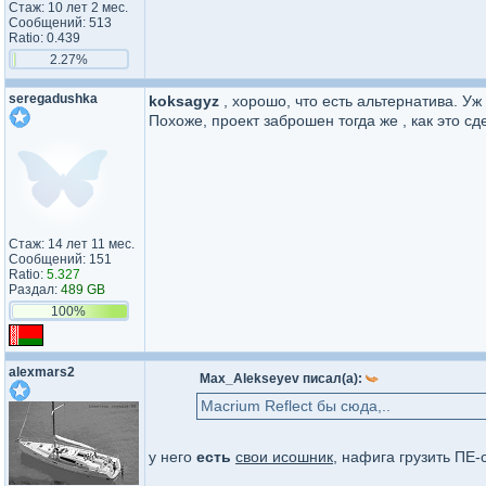
Стаж: 10 лет 2 мес.
Сообщений: 513
Ratio: 0.439
2.27%
seregadushka
koksagyz
, хорошо, что есть альтернатива. Уж
Похоже, проект заброшен тогда же , как это сд
Стаж: 14 лет 11 мес.
Сообщений: 151
Ratio:
5.327
Раздал:
489 GB
100%
alexmars2
Max_Alekseyev писал(а):
Macrium Reflect бы сюда,..
у него
есть
свои исошник
, нафига грузить ПЕ-