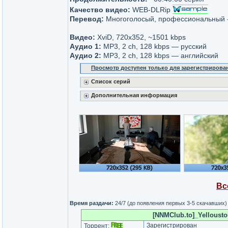
Качество видео:
WEB-DLRip
Перевод:
Многоголосый, профессиональный 
Видео:
XviD, 720x352, ~1501 kbps
Аудио 1:
MP3, 2 ch, 128 kbps — русский
Аудио 2:
MP3, 2 ch, 128 kbps — английский
Просмотр доступен только для зарегистрирова
Список серий
Дополнительная информация
Вс
Время раздачи:
24/7 (до появления первых 3-5 скачавших)
[NNMClub.to]_Yellousto
Зарегистрирован
Торрент: