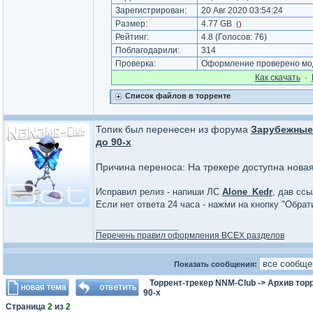
Зарегистрирован:
20 Авг 2020 03:54:24
Размер:
4.77 GB
(
)
Рейтинг:
4.8
(Голосов:
76
)
Поблагодарили:
314
Проверка:
Оформление проверено мод
Как cкачать
·
Список файлов в торренте
Топик был перенесен из форума
Зарубежные
до 90-х
Причина переноса: На трекере доступна новая
Исправил релиз - напиши ЛС
Alone_Kedr
, дав ссы
Если нет ответа 24 часа - нажми на кнопку "Обра
_________________
Перечень правил оформления ВСЕХ разделов
Показать сообщения:
Торрент-трекер NNM-Club
->
Архив тор
90-х
Страница
2
из
2