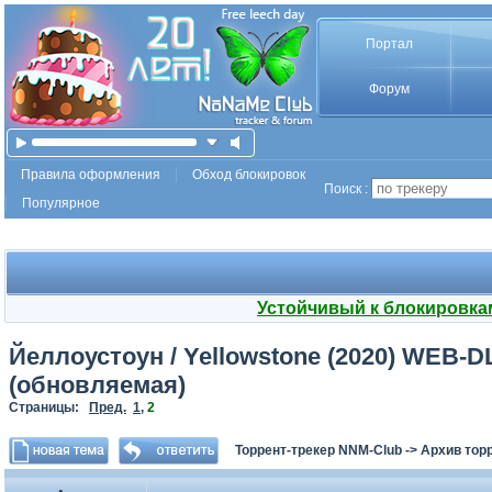
Портал
Форум
Правила оформления
Обход блокировок
Поиск :
Популярное
Устойчивый к блокировка
Йеллоустоун / Yellowstone (2020) WEB-DLR
(обновляемая)
Страницы:
Пред.
1
,
2
Торрент-трекер NNM-Club
->
Архив тор