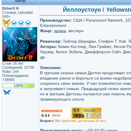
Автор
DriverV
®
Йеллоустоун / Yellowsto
Сталкер, Uploader
500+
Производство:
США / Paramount Network, 101
Entertainment
Жанр:
драма
, вестерн
Режиссер:
Тейлор Шеридан, Стефен Т. Кэй, 
Актеры:
Кевин Костнер, Люк Граймс, Келли Ра
Хаузер, Келси Эсбиль, Джефферсон Уайт, Джи
др.
Стаж: 16 лет
Описание:
Сообщений: 15758
Ratio:
24K
В третьем сезоне семья Даттон продолжает от
Поблагодарили:
владение ранчо и бороться со всеми недобро
736905
сохранить свою землю. У них появляются новы
100%
и запугивают семью. Предыдущий сезон зако
но в третьем Даттоны пытаются уже помочь ем
травмирующего опыта.
8.6
318,268
/10
Возраст:
16+
(зрителям, достигшим 16 лет)
Продолжительность:
~00:40:00 серия