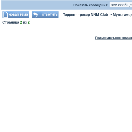
Показать сообщения:
Торрент-трекер NNM-Club
->
Мультимед
Страница
2
из
2
Пользовательское соглаш