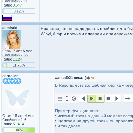
Сообщений: 30
Ratio:
3.647
0.12%
asmirald
Нравится, что не надо делать плейлист, что б
Winyl, Aimp и прочими плеерами с заморочкам
Стаж: 7 лет 6 мес.
Сообщений: 29
Ratio:
1.124
11.75%
cartteller
wanted021 писал(а):
В Resonic есть волшебная кнопка «Keep 
Пример функционала:
• искомый трек на данный момент вос
Стаж: 15 лет 4 мес.
Сообщений: 6
• щелкаем на другой трек и он продолж
Ratio:
51.414
• и так далее
100%