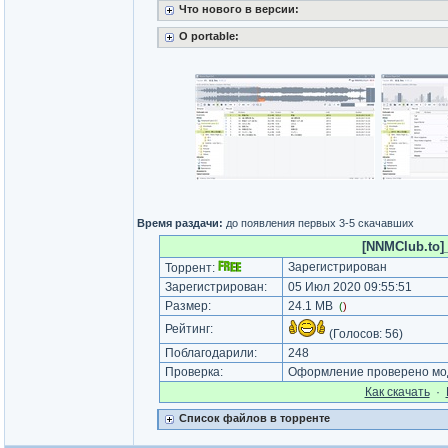
Что нового в версии:
O portable:
Время раздачи:
до появления первых 3-5 скачавших
[NNMClub.to]_
Зарегистрирован
Торрент:
Зарегистрирован:
05 Июл 2020 09:55:51
Размер:
24.1 MB
(
)
Рейтинг:
(Голосов:
56
)
Поблагодарили:
248
Проверка:
Оформление проверено мод
Как cкачать
·
Список файлов в торренте