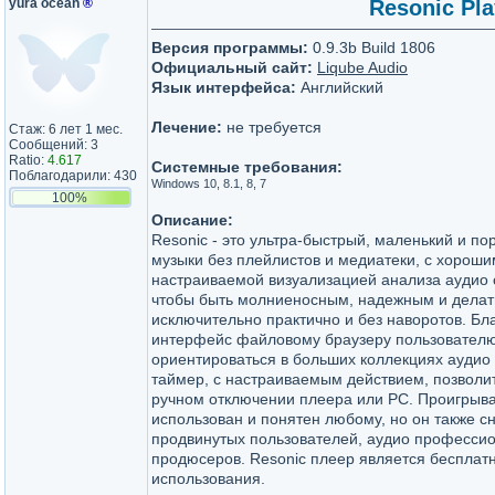
yura ocean
®
Resonic Pla
Версия программы:
0.9.3b Build 1806
Официальный сайт:
Liqube Audio
Язык интерфейса:
Английский
Лечение:
не требуется
Стаж: 6 лет 1 мес.
Сообщений: 3
Ratio:
4.617
Системные требования:
Поблагодарили: 430
Windows 10, 8.1, 8, 7
100%
Описание:
Resonic - это ультра-быстрый, маленький и п
музыки без плейлистов и медиатеки, с хороши
настраиваемой визуализацией анализа аудио с
чтобы быть молниеносным, надежным и делат
исключительно практично и без наворотов. Бл
интерфейс файловому браузеру пользователю
ориентироваться в больших коллекциях аудио
таймер, с настраиваемым действием, позволит
ручном отключении плеера или PC. Проигрыва
использован и понятен любому, но он также 
продвинутых пользователей, аудио професси
продюсеров. Resonic плеер является бесплат
использования.