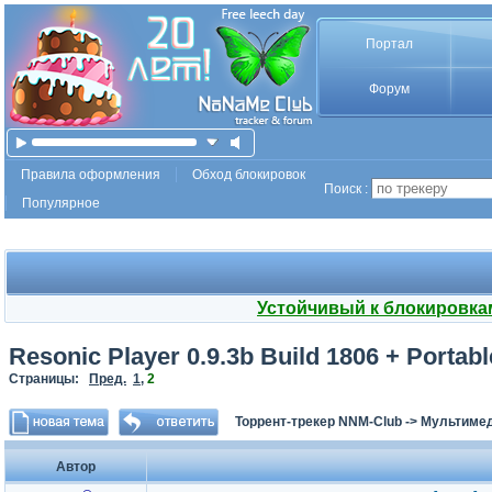
Портал
Форум
Правила оформления
Обход блокировок
Поиск :
Популярное
Устойчивый к блокировка
Resonic Player 0.9.3b Build 1806 + Portabl
Страницы:
Пред.
1
,
2
Торрент-трекер NNM-Club
->
Мультимед
Автор