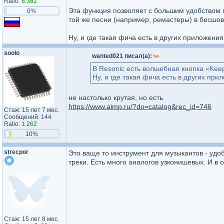
Ratio:
6.362
Эта функция позволяет с большим удобством 
0%
той же песни (например, ремастеры) в бесшо
Ну, и где такая фича есть в других приложени
soolo
wanted021 писал(а):
В Resonic есть волшебная кнопка «Keep 
Ну, и где такая фича есть в других при
не настолько крутая, но есть
https://www.aimp.ru/?do=catalog&rec_id=746
Стаж: 15 лет 7 мес.
Сообщений: 144
Ratio:
1.262
10%
strecpor
Это ваще то инструмент для музыкантов - удо
треки. Есть много аналогов узконишевых. И в 
Стаж: 15 лет 8 мес.