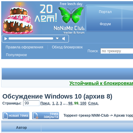
Портал
Форум
Правила оформления
Обход блокировок
Поиск :
Популярное
Устойчивый к блокировка
Обсуждение Windows 10 (архив 8)
Страницы:
Пред.
1
,
2
,
3
... ,
98
,
99
,
100
След.
Торрент-трекер NNM-Club
->
Архив тор
Автор