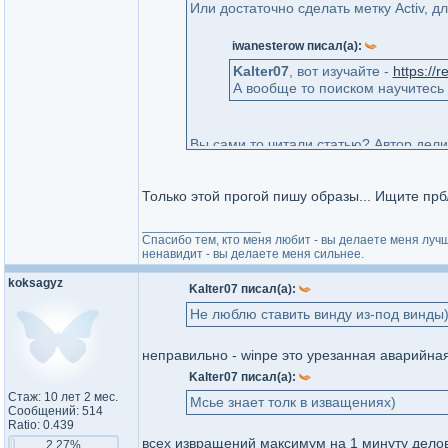
Или достаточно сделать метку Activ, д
iwanesterow писал(а):
Kalter07
, вот изучайте -
https://
А вообще то поиском научитесь 
Вы сами то читали статью? Автор делит
Именно после поиска я решил обратит
Только этой прогой пишу образы... Ищите пр
_________________
Спасибо тем, кто меня любит - вы делаете меня лучш
ненавидит - вы делаете меня сильнее.
koksagyz
Kalter07 писал(а):
Не люблю ставить винду из-под винды)
неправильно - winpe это урезанная аварийна
Kalter07 писал(а):
Стаж: 10 лет 2 мес.
Мсье знает толк в изващениях)
Сообщений: 514
Ratio: 0.439
всех извращений максимум на 1 минуту дело
2.27%