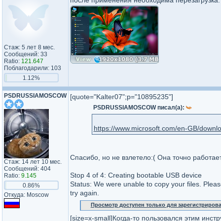
после применения необходима перезагрузка.
Стаж: 5 лет 8 мес.
Сообщений: 33
Ratio:
121.647
Поблагодарили: 103
1.12%
PSDRUSSIAMOSCOW
[quote="Kalter07";p="10895235"]
PSDRUSSIAMOSCOW писал(а):
https://www.microsoft.com/en-GB/downlo
Спасибо, но не взлетело:( Она точно работа
Стаж: 14 лет 10 мес.
Сообщений: 404
Stop 4 of 4: Creating bootable USB device
Ratio:
9.145
Status: We were unable to copy your files. Plea
0.86%
try again.
Откуда: Moscow
Просмотр доступен только для зарегистриров
[size=x-small]Когда-то пользовался этим инст