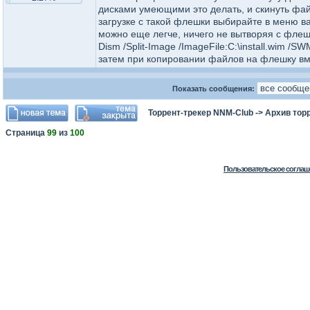
дисками умеющими это делать, и скинуть файл
загрузке с такой флешки выбирайте в меню ва
можно еще легче, ничего не вытворяя с флешк
Dism /Split-Image /ImageFile:C:\install.wim /SW
затем при копировании файлов на флешку вме
Показать сообщения:
Торрент-трекер NNM-Club
->
Архив тор
Страница
99
из
100
Пользовательское соглаш