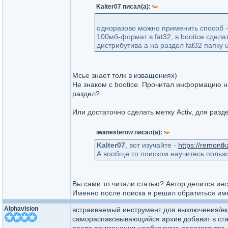
Kalter07 писал(а):
одноразово можно применить способ -
100мб-формат в fat32, в bootice сдела
дистрибутива а на раздел fat32 папку ue
Мсье знает толк в изващениях)
Не знаком с bootice. Прочитал информацию н
раздел?
Или достаточно сделать метку Activ, для разд
iwanesterow писал(а):
Kalter07
, вот изучайте -
https://remontk
А вообще то поиском научитесь пользо
Вы сами то читали статью? Автор делится инст
Именно после поиска я решил обратиться име
Alphavision
встраиваемый инструмент для выключения/вк
самораспаковывающийся архив добавит в стар