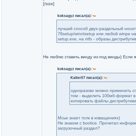
[/size]
koksagyz писал(а):
лучший способ двух-раздельный носите
78setup/winntsetup или любой winpe н
setup.exe, на ntfs - образы дистрибутив
Не люблю ставить винду из-под винды) Если я
koksagyz писал(а):
Kalter07 писал(а):
одноразово можно применить сп
том - выделить 100мб-формат в f
копировать файлы дистрибутива а
Мсье знает толк в изващениях)
Не знаком с bootice. Прочитал инфор
загрузочный раздел?