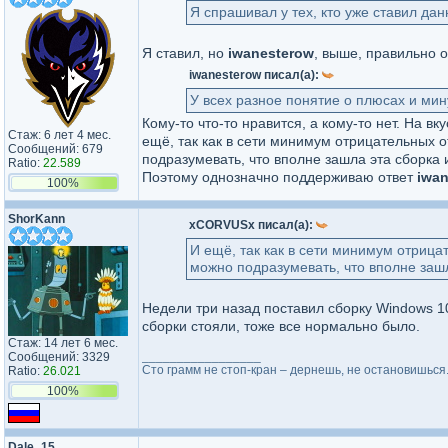
Я спрашивал у тех, кто уже ставил дан
Я ставил, но
iwanesterow
, выше, правильно 
iwanesterow писал(а):
У всех разное понятие о плюсах и мин
Кому-то что-то нравится, а кому-то нет. На в
Стаж: 6 лет 4 мес.
ещё, так как в сети минимум отрицательных о
Сообщений: 679
подразумевать, что вполне зашла эта сборка 
Ratio:
22.589
Поэтому однозначно поддерживаю ответ
iwa
100%
ShorKann
xCORVUSx писал(а):
И ещё, так как в сети минимум отрица
можно подразумевать, что вполне зашл
Недели три назад поставил сборку Windows 1
сборки стояли, тоже все нормально было.
Стаж: 14 лет 6 мес.
_________________
Сообщений: 3329
Сто грамм не стоп-кран – дернешь, не остановишься
Ratio:
26.021
100%
Dale_15