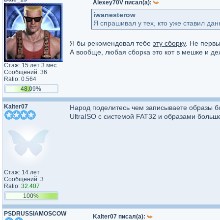
Alexey70V писал(а):
iwanesterow
Я спрашивал у тех, кто уже ставил дан
Я бы рекомендовал тебе
эту сборку
. Не перв
А вообще, любая сборка это кот в мешке и де
Стаж: 15 лет 3 мес.
Сообщений: 36
Ratio: 0.564
48.09%
Kalter07
Народ поделитесь чем записываете образы б
UltraISO c системой FAT32 и образами больше
Стаж: 14 лет
Сообщений: 3
Ratio:
32.407
100%
PSDRUSSIAMOSCOW
Kalter07 писал(а):