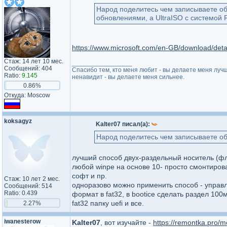
Народ поделитесь чем записываете об
обновлениями, а UltraISO c системой 
https://www.microsoft.com/en-GB/download/deta
Стаж: 14 лет 10 мес.
_________________
Сообщений: 404
Спасибо тем, кто меня любит - вы делаете меня лучш
Ratio:
9.145
ненавидит - вы делаете меня сильнее.
0.86%
Откуда: Moscow
koksagyz
Kalter07 писал(а):
Народ поделитесь чем записываете о
лучший способ двух-раздельный носитель (фле
любой winpe на основе 10- просто смонтироват
софт и пр.
Стаж: 10 лет 2 мес.
одноразово можно применить способ - управл
Сообщений: 514
Ratio: 0.439
формат в fat32, в bootice сделать раздел 100
fat32 папку uefi и все.
2.27%
iwanesterow
Kalter07
, вот изучайте -
https://remontka.pro/m