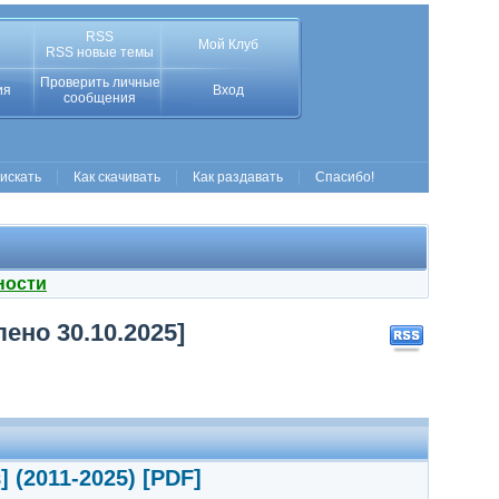
RSS
Мой Клуб
RSS новые темы
Проверить личные
ия
Вход
сообщения
 искать
Как скачивать
Как раздавать
Спасибо!
ности
ено 30.10.2025]
 (2011-2025) [PDF]