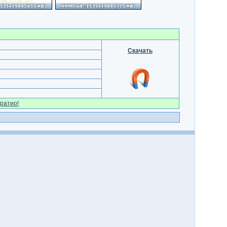
Скачать
ратио!