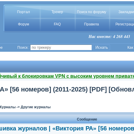
Портал
Трекер
Поиск по форуму
Закладки
Форум
FAQ
Правила
Регистрац
Нас вместе: 4 268 443
ое
Поиск :
Как
йчивый к блокировкам VPN с высоким уровнем приват
 [56 номеров] (2011-2025) [PDF] [Обновл
Журналы
->
Другие журналы
Сообщение
ивка журналов | «Виктория РА» [56 номеров]