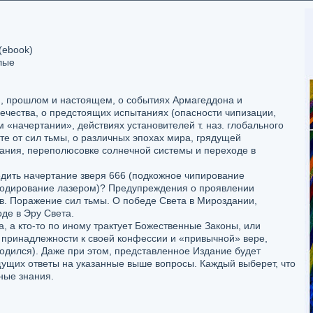
(ebook)
лые
, прошлом и настоящем, о событиях Армагеддона и
чества, о предстоящих испытаниях (опасности чипизации,
 «начертании», действиях установителей т. наз. глобального
те от сил тьмы, о различных эпохах мира, грядущей
нания, переполюсовке солнечной системы и переходе в
едить начертание зверя 666 (подкожное чипирование
одирование лазером)? Предупреждения о проявлении
в. Поражение сил тьмы. О победе Света в Мироздании,
де в Эру Света.
, а кто-то по иному трактует Божественные Законы, или
 принадлежности к своей конфессии и «привычной» вере,
родился). Даже при этом, представленное Издание будет
ущих ответы на указанные выше вопросы. Каждый выберет, что
ные знания.