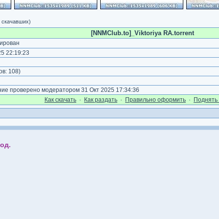
5 скачавших)
[NNMClub.to]_Viktoriya RA.torrent
ирован
5 22:19:23
)
ов:
108
)
е проверено модератором 31 Окт 2025 17:34:36
Как cкачать
·
Как раздать
·
Правильно оформить
·
Поднять 
од.