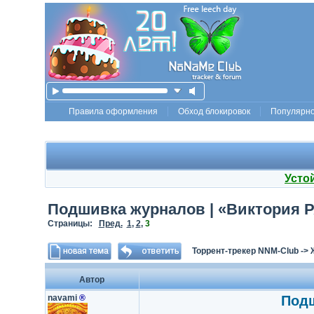
Правила оформления
Обход блокировок
Популярн
Усто
Подшивка журналов | «Виктория РА»
Страницы:
Пред.
1
,
2
,
3
Торрент-трекер NNM-Club
->
Автор
navami
®
Подш