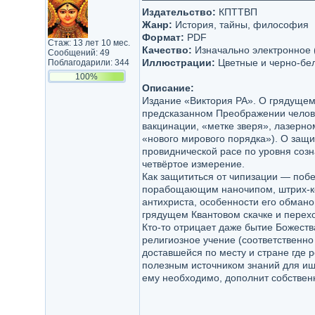
Издательство:
КПТТВП
Жанр:
История, тайны, философия
Формат:
PDF
Стаж: 13 лет 10 мес.
Качество:
Изначально электронное 
Сообщений: 49
Иллюстрации:
Цветные и черно-бе
Поблагодарили: 344
100%
Описание:
Издание «Виктория РА». О грядущем
предсказанном Преображении челове
вакцинации, «метке зверя», лазерном
«нового мирового порядка»). О защи
провиднической расе по уровня соз
четвёртое измерение.
Как защититься от чипизации — поб
порабощающим наночипом, штрих-к
антихриста, особенности его обмано
грядущем Квантовом скачке и перехо
Кто-то отрицает даже бытие Божества
религиозное учение (соответственно
доставшейся по месту и стране где 
полезным источником знаний для ищ
ему необходимо, дополнит собствен