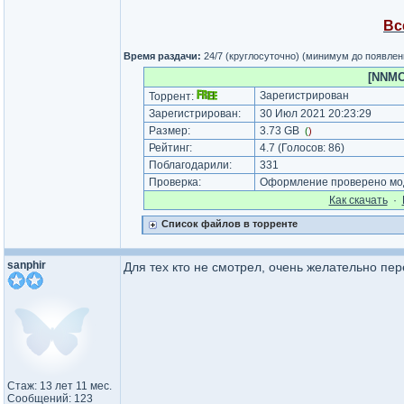
Вс
Время раздачи:
24/7 (круглосуточно) (минимум до появлен
[NNMCl
Зарегистрирован
Торрент:
Зарегистрирован:
30 Июл 2021 20:23:29
Размер:
3.73 GB
(
)
Рейтинг:
4.7
(Голосов:
86
)
Поблагодарили:
331
Проверка:
Оформление проверено мод
Как cкачать
·
Список файлов в торренте
sanphir
Для тех кто не смотрел, очень желательно пер
Стаж: 13 лет 11 мес.
Сообщений: 123