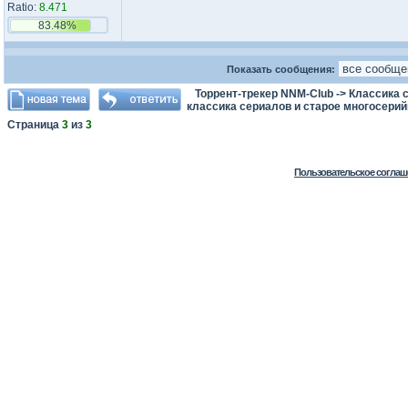
Ratio:
8.471
83.48%
Показать сообщения:
Торрент-трекер NNM-Club
->
Классика с
классика сериалов и старое многосерий
Страница
3
из
3
Пользовательское соглаш