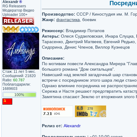
Аlехаndr
®
Посредни
RG Releasers
Модератор Видео
Производство:
СССР / Киностудия им. М. Гор
Uploader 100+
Жанр:
фантастика
, боевик
Режиссер:
Владимир Потапов
Актеры:
Олеся Судзиловская, Инара Слуцка, 
Тарасенко, Дмитрий Матвеев, Евгений Редько,
Сидорина, Денис Членов, Виллор Кузнецов
Описание:
По мотивам повести Александра Мирера "Глав
большого романа "Дом скитальцев".
Стаж: 11 лет 5 мес.
Нависший над землей загадочный шар станови
Сообщений: 21820
встречи с посредником этого шара люди стано
Ratio:
60.787
Поблагодарили:
Однако влияние посредника не распространяе
1689603
Сережа и Настя решают предотвратить катас
100%
Замятина спасают Землю от вторжения злого Р
6.8
278
/10
Релиз от:
Alexandr
Продолжительность:
~01:10:00 серия