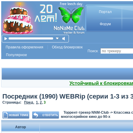
Портал
Форум
Правила оформления
Обход блокировок
Поиск :
Популярное
Устойчивый к блокировка
Посредник (1990) WEBRip (серии 1-3 из 3
Страницы:
Пред.
1
,
2
,
3
Торрент-трекер NNM-Club
->
Классика с
многосерийное кино до 90-х
Автор