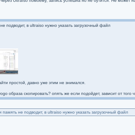
через UltraIso помоему, запись успешна но не бутится. Не может н
не подводит, в ultraiso нужно указать загрузочный файл
айти простой, давно уже этим не знимался.
go образа скопировать? опять же если подойдет, зависит от того чт
и память не подводит, в ultraiso нужно указать загрузочный файл