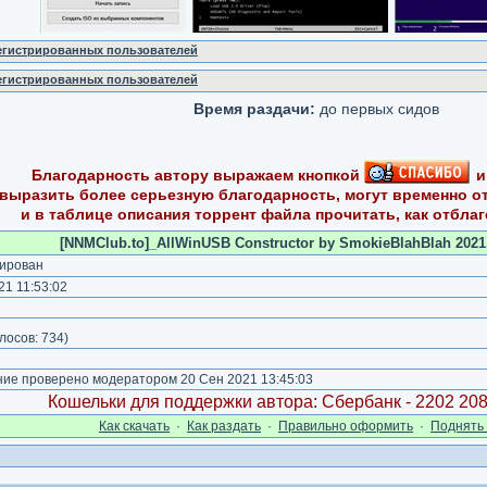
регистрированных пользователей
регистрированных пользователей
Время раздачи:
до первых сидов
Благодарность автору выражаем кнопкой
и
ыразить более серьезную благодарность, могут временно о
и в таблице описания торрент файла прочитать, как отбла
[NNMClub.to]_AllWinUSB Constructor by SmokieBlahBlah 2021.0
ирован
1 11:53:02
)
лосов:
734
)
е проверено модератором 20 Сен 2021 13:45:03
Кошельки для поддержки автора: Сбербанк - 2202 20
Как cкачать
·
Как раздать
·
Правильно оформить
·
Поднять 