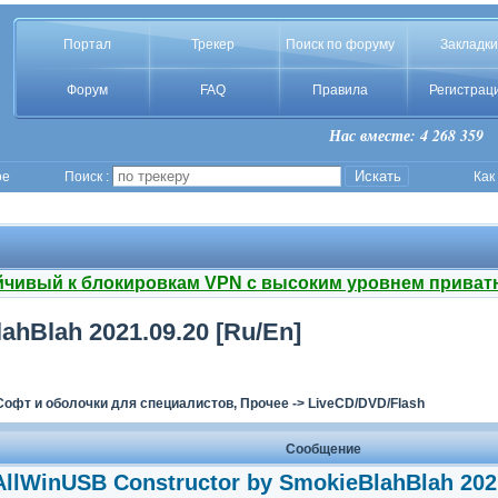
Портал
Трекер
Поиск по форуму
Закладки
Форум
FAQ
Правила
Регистрац
Нас вместе: 4 268 359
ое
Поиск :
Как
йчивый к блокировкам VPN с высоким уровнем приват
ahBlah 2021.09.20 [Ru/En]
Софт и оболочки для специалистов, Прочее
->
LiveCD/DVD/Flash
Сообщение
AllWinUSB Constructor by SmokieBlahBlah 2021