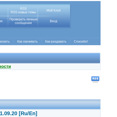
RSS
Мой Клуб
RSS новые темы
Проверить личные
ия
Вход
сообщения
 искать
Как скачивать
Как раздавать
Спасибо!
ности
.09.20 [Ru/En]