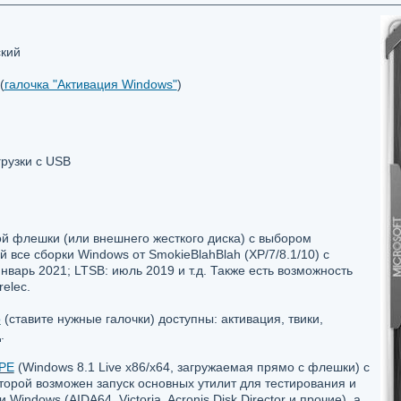
ский
(
галочка "Активация Windows"
)
рузки с USB
ой флешки (или внешнего жесткого диска) с выбором
 все сборки Windows от SmokieBlahBlah (XP/7/8.1/10) с
январь 2021; LTSB: июль 2019 и т.д. Также есть возможность
relec.
о
(ставите нужные галочки) доступны: активация, твики,
.
PE
(Windows 8.1 Live x86/x64, загружаемая прямо с флешки) с
торой возможен запуск основных утилит для тестирования и
Windows (AIDA64, Victoria, Acronis Disk Director и прочие), а