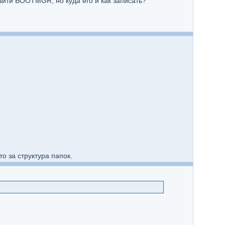
айти BOOTMGR, но куда его и как записать?
о за структура папок.