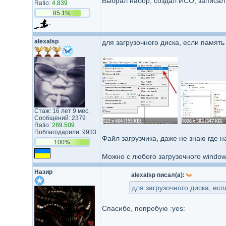
Выбрал набор, создал ИСО, записал 
Ratio:
4.839
85.1%
alexalsp
для загрузочного диска, если память 
Стаж: 16 лет 9 мес.
Сообщений: 2379
Ratio:
289.509
Поблагодарили: 9933
Файл загрузчика, даже не знаю где н
100%
Можно с любого загрузочного windowo
Назир
alexalsp писал(а):
для загрузочного диска, есл
Спасибо, попробую :yes: