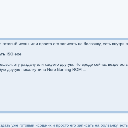
 готовый исошник и просто его записать на болванку, есть внутри п
ть ISO.exe
раешься, эту раздачу или какуето другую. Но вроде сейчас везде ес
юбую другую писалку типа Nero Burning ROM ...
дать уже готовый исошник и просто его записать на болванку, есть 