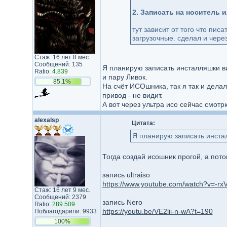
2. Записать на носитель и
тут зависит от того что пи
загрузочные. сделал и через
Стаж: 16 лет 8 мес.
Сообщений: 135
Я планирую записать инсталляшки в
Ratio:
4.839
и пару Ливок.
85.1%
На счёт ИСОшника, так я так и дела
привод - не видит.
А вот через ультра исо сейчас смотр
alexalsp
Цитата:
Я планирую записать инста
Тогда создай исошник прогой, а пото
запись ultraiso
https://www.youtube.com/watch?v=-r
Стаж: 16 лет 9 мес.
Сообщений: 2379
запись Nero
Ratio:
289.509
https://youtu.be/VE2lii-n-wA?t=190
Поблагодарили: 9933
100%