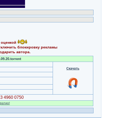
 оценкой
тключить блокировку рекламы
годарить автора.
9.20.torrent
Скачать
83 4960 0750
ратио!