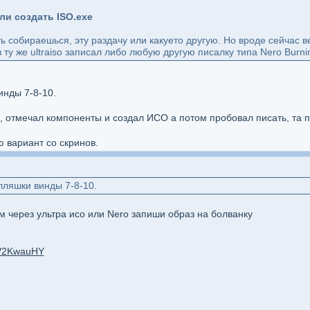
ли создать ISO.exe
сать собираешься, эту раздачу или какуето другую. Но вроде сейчас
 ту же ultraiso записал либо любую другую писалку типа Nero Burni
инды 7-8-10.
л, отмечал компоненты и создал ИСО а потом пробовал писать, та п
ю вариант со скринов.
лляшки винды 7-8-10.
м через ультра исо или Nero запиши образ на болванку
xV2KwauHY