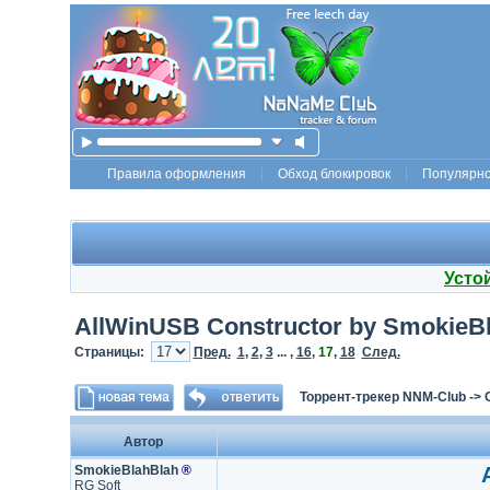
Правила оформления
Обход блокировок
Популярн
Усто
AllWinUSB Constructor by SmokieBl
Страницы:
Пред.
1
,
2
,
3
... ,
16
,
17
,
18
След.
Торрент-трекер NNM-Club
->
Автор
SmokieBlahBlah
®
RG Soft