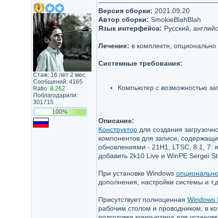
Версия сборки:
2021.09.20
Автор сборки:
SmokieBlahBlah
Язык интерфейса:
Русский, англий
Лечение:
в комплекте, опционально 
Системные требования:
Стаж: 16 лет 2 мес.
Сообщений: 4165
Компьютер с возможностью заг
Ratio:
8.262
Поблагодарили:
301715
100%
Описание:
Конструктор
для создания загрузочн
компонентов для записи, содержащий
обновлениями - 21H1, LTSC, 8.1, 7: 
добавить 2k10 Live и WinPE Sergei St
При установке Windows
опциональн
дополнения, настройки системы и т.д
Присутствует полноценная
Windows 
рабочим столом и проводником, в ко
подготовки компьютера для установки 