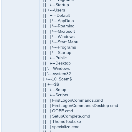
| | | | \---Startup
| | | +---Users
| | | | +---Default
| | | | | \---AppData
| | | | | \---Roaming
| | | | | \---Microsoft
| | | | | \---Windows
| | | | | \---Start Menu
| | | | | \---Programs
| | | | | \---Startup
| | | | \---Public
| | | | \---Desktop
| | | \---Windows
| | | \---system32
| | +---10_$oem$
| | | +---$$
| | | | \---Setup
| | | | \---Scripts
| | | | | FirstLogonCommands.cmd
| | | | | FirstLogonCommandsDesktop.cmd
| | | | | OOBE.cmd
| | | | | SetupComplete.cmd
| | | | | ThemeTool.exe
| | | | | specialize.cmd