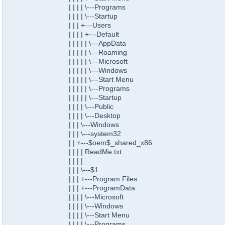
| | | | \---Programs
| | | | \---Startup
| | | +---Users
| | | | +---Default
| | | | | \---AppData
| | | | | \---Roaming
| | | | | \---Microsoft
| | | | | \---Windows
| | | | | \---Start Menu
| | | | | \---Programs
| | | | | \---Startup
| | | | \---Public
| | | | \---Desktop
| | | \---Windows
| | | \---system32
| | +---$oem$_shared_x86
| | | | ReadMe.txt
| | | |
| | | \---$1
| | | +---Program Files
| | | +---ProgramData
| | | | \---Microsoft
| | | | \---Windows
| | | | \---Start Menu
| | | | \---Programs