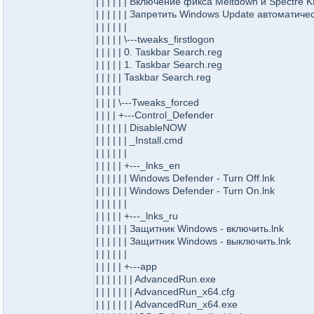
| | | | | | Включение фикса Meltdown и Spectre
| | | | | | Запретить Windows Update автомати
| | | | | |
| | | | | \---tweaks_firstlogon
| | | | | 0. Taskbar Search.reg
| | | | | 1. Taskbar Search.reg
| | | | | Taskbar Search.reg
| | | | |
| | | | \---Tweaks_forced
| | | | +---Control_Defender
| | | | | | DisableNOW
| | | | | | _Install.cmd
| | | | | |
| | | | | +---_lnks_en
| | | | | | Windows Defender - Turn Off.lnk
| | | | | | Windows Defender - Turn On.lnk
| | | | | |
| | | | | +---_lnks_ru
| | | | | | Защитник Windows - включить.lnk
| | | | | | Защитник Windows - выключить.lnk
| | | | | |
| | | | | +---app
| | | | | | | AdvancedRun.exe
| | | | | | | AdvancedRun_x64.cfg
| | | | | | | AdvancedRun_x64.exe