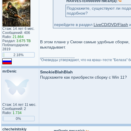
HARVESTER666999 писал(а):
Подскажите, существуют ли подоб
подобное?
перейдите в раздел
LiveCD/DVD/Flash
и
Стаж: 14 лет 6 мес.
Сообщений: 406
Ratio:
21.864
Раздал:
3.675 TB
В этом плане у Смоки самые удобные сборки,
Поблагодарили:
выкладывает.
2819
2.18%
_________________
"Очевидцы утверждают, что на краш–тесте "Белаза" б
mrDenic
SmokieBlahBlah
Подскажите как приобрести сборку с Win 11?
Стаж: 14 лет 11 мес.
Сообщений: 2
Ratio:
1.734
0%
chechelnitskiy