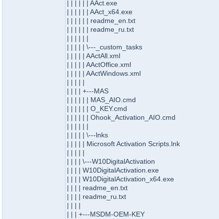
| | | | | | AAct.exe
| | | | | | AAct_x64.exe
| | | | | | readme_en.txt
| | | | | | readme_ru.txt
| | | | | |
| | | | | \---_custom_tasks
| | | | | AActAll.xml
| | | | | AActOffice.xml
| | | | | AActWindows.xml
| | | | |
| | | | +---MAS
| | | | | | MAS_AIO.cmd
| | | | | | O_KEY.cmd
| | | | | | Ohook_Activation_AIO.cmd
| | | | | |
| | | | | \---lnks
| | | | | Microsoft Activation Scripts.lnk
| | | | |
| | | | \---W10DigitalActivation
| | | | W10DigitalActivation.exe
| | | | W10DigitalActivation_x64.exe
| | | | readme_en.txt
| | | | readme_ru.txt
| | | |
| | | +---MSDM-OEM-KEY