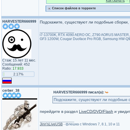
Как cкачать
·
Список файлов в торренте
HARVESTER666999
Подскажите, существуют ли подобные сборки, 
_________________
i7-13700K, RTX 4090 AERO OC, Z790 AORUS MASTER, G
GF3 1200W, Cougar Duoface Pro RGB, Samsung HW-Q
Стаж: 15 лет 11 мес.
Сообщений: 452
Ratio:
17.933
2.17%
cerber_38
HARVESTER666999 писал(а):
Подскажите, существуют ли подобные с
перейдите в раздел
LiveCD/DVD/Flash
и увиди
_________________
Jinn'sLiveUSB
- флешка с Windows 7, 8.1, 10 и 11