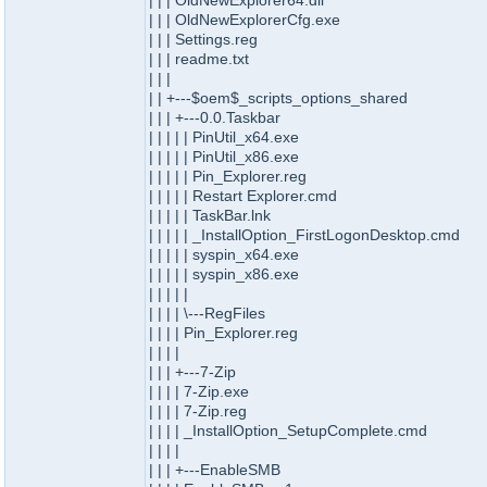
| | | OldNewExplorer64.dll
| | | OldNewExplorerCfg.exe
| | | Settings.reg
| | | readme.txt
| | |
| | +---$oem$_scripts_options_shared
| | | +---0.0.Taskbar
| | | | | PinUtil_x64.exe
| | | | | PinUtil_x86.exe
| | | | | Pin_Explorer.reg
| | | | | Restart Explorer.cmd
| | | | | TaskBar.lnk
| | | | | _InstallOption_FirstLogonDesktop.cmd
| | | | | syspin_x64.exe
| | | | | syspin_x86.exe
| | | | |
| | | | \---RegFiles
| | | | Pin_Explorer.reg
| | | |
| | | +---7-Zip
| | | | 7-Zip.exe
| | | | 7-Zip.reg
| | | | _InstallOption_SetupComplete.cmd
| | | |
| | | +---EnableSMB