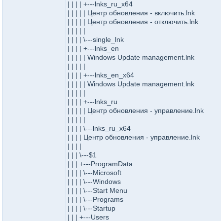
| | | | +---lnks_ru_x64
| | | | | Центр обновления - включить.lnk
| | | | | Центр обновления - отключить.lnk
| | | | |
| | | | \---single_lnk
| | | | +---lnks_en
| | | | | Windows Update management.lnk
| | | | |
| | | | +---lnks_en_x64
| | | | | Windows Update management.lnk
| | | | |
| | | | +---lnks_ru
| | | | | Центр обновления - управление.lnk
| | | | |
| | | | \---lnks_ru_x64
| | | | Центр обновления - управление.lnk
| | | |
| | | \---$1
| | | +---ProgramData
| | | | \---Microsoft
| | | | \---Windows
| | | | \---Start Menu
| | | | \---Programs
| | | | \---Startup
| | | +---Users