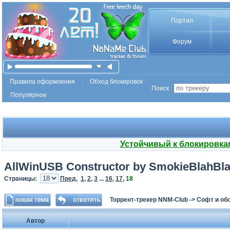
Портал
Форум
Правила оформления
Обход блокировок
Поиск :
Популярное
Устойчивый к блокировка
AllWinUSB Constructor by SmokieBlahBlah
Страницы:
Пред.
1
,
2
,
3
...
16
,
17
,
18
Торрент-трекер NNM-Club
->
Софт и об
Автор