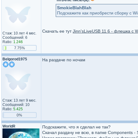
mrDenic писал(а):
SmokieBlahBlah
Подскажите как приобрести сборку с Wi
Скачать ее тут
Jinn'sLiveUSB 11.6 - флешка с W
Стаж: 10 лет 4 мес.
Сообщений: 6
Ratio:
1.246
7.75%
Belgorod1975
На раздаче по ночам
Стаж: 13 лет 9 мес.
Сообщений: 10
Ratio:
5.425
0%
WorldR
Подскажите, что я сделал не так?
Скачал раздачу не всю, в папке Components - 