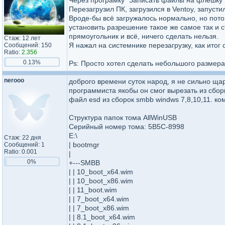
Через програмку "Записать файлы на флешку" 
Перезагрузил ПК, загрузился в Ventoy, запусти
Вроде-бы всё загружалось нормально, но пото
установить разрешение такое же самое так и с
прямоугольник и всё, ничего сделать нельзя.
Стаж: 12 лет
Я нажал на системнике перезагрузку, как итог
Сообщений: 150
Ratio:
2.356
0.13%
Ps: Просто хотел сделать небольшого размер
nerooo
доброго времени суток народ, я не сильно щар
программиста якобы он смог вырезать из сбор
файл esd из сборок smbb windws 7,8,10,11. ком
Структура папок тома AllWinUSB
Серийный номер тома: 5B5C-8998
E:\
Стаж: 22 дня
| bootmgr
Сообщений: 1
Ratio: 0.001
|
0%
+---SMBB
| | 10_boot_x64.wim
| | 10_boot_x86.wim
| | 11_boot.wim
| | 7_boot_x64.wim
| | 7_boot_x86.wim
| | 8.1_boot_x64.wim