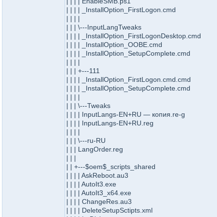
| | | | EnableSMB.ps1
| | | | _InstallOption_FirstLogon.cmd
| | | |
| | | \---InputLangTweaks
| | | | _InstallOption_FirstLogonDesktop.cmd
| | | | _InstallOption_OOBE.cmd
| | | | _InstallOption_SetupComplete.cmd
| | | |
| | | +---111
| | | | _InstallOption_FirstLogon.cmd.cmd
| | | | _InstallOption_SetupComplete.cmd
| | | |
| | | \---Tweaks
| | | | InputLangs-EN+RU — копия.re-g
| | | | InputLangs-EN+RU.reg
| | | |
| | | \---ru-RU
| | | LangOrder.reg
| | |
| | +---$oem$_scripts_shared
| | | | AskReboot.au3
| | | | AutoIt3.exe
| | | | AutoIt3_x64.exe
| | | | ChangeRes.au3
| | | | DeleteSetupSctipts.xml