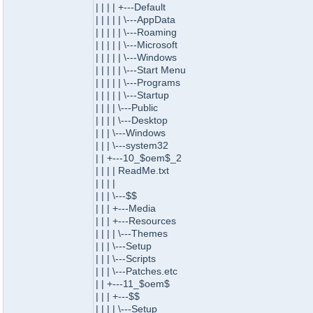
| | | | +---Default
| | | | | \---AppData
| | | | | \---Roaming
| | | | | \---Microsoft
| | | | | \---Windows
| | | | | \---Start Menu
| | | | | \---Programs
| | | | | \---Startup
| | | | \---Public
| | | | \---Desktop
| | | \---Windows
| | | \---system32
| | +---10_$oem$_2
| | | | ReadMe.txt
| | | |
| | | \---$$
| | | +---Media
| | | +---Resources
| | | | \---Themes
| | | \---Setup
| | | \---Scripts
| | | \---Patches.etc
| | +---11_$oem$
| | | +---$$
| | | | \---Setup