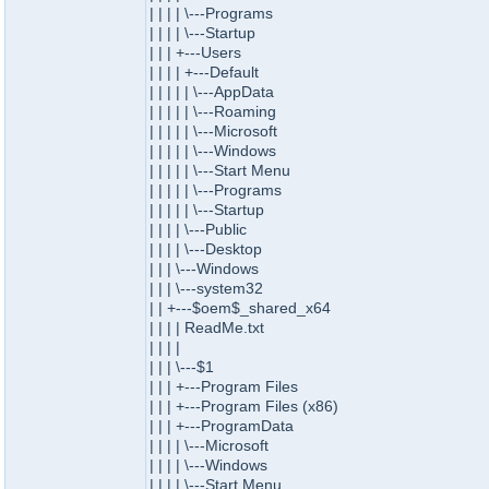
| | | | \---Programs
| | | | \---Startup
| | | +---Users
| | | | +---Default
| | | | | \---AppData
| | | | | \---Roaming
| | | | | \---Microsoft
| | | | | \---Windows
| | | | | \---Start Menu
| | | | | \---Programs
| | | | | \---Startup
| | | | \---Public
| | | | \---Desktop
| | | \---Windows
| | | \---system32
| | +---$oem$_shared_x64
| | | | ReadMe.txt
| | | |
| | | \---$1
| | | +---Program Files
| | | +---Program Files (x86)
| | | +---ProgramData
| | | | \---Microsoft
| | | | \---Windows
| | | | \---Start Menu