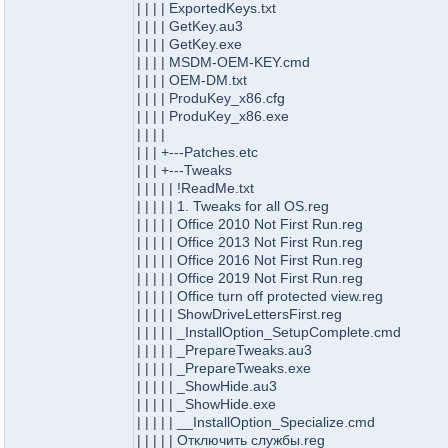
| | | | ExportedKeys.txt
| | | | GetKey.au3
| | | | GetKey.exe
| | | | MSDM-OEM-KEY.cmd
| | | | OEM-DM.txt
| | | | ProduKey_x86.cfg
| | | | ProduKey_x86.exe
| | | |
| | | +---Patches.etc
| | | +---Tweaks
| | | | | !ReadMe.txt
| | | | | 1. Tweaks for all OS.reg
| | | | | Office 2010 Not First Run.reg
| | | | | Office 2013 Not First Run.reg
| | | | | Office 2016 Not First Run.reg
| | | | | Office 2019 Not First Run.reg
| | | | | Office turn off protected view.reg
| | | | | ShowDriveLettersFirst.reg
| | | | | _InstallOption_SetupComplete.cmd
| | | | | _PrepareTweaks.au3
| | | | | _PrepareTweaks.exe
| | | | | _ShowHide.au3
| | | | | _ShowHide.exe
| | | | | __InstallOption_Specialize.cmd
| | | | | Отключить службы.reg