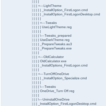
| | | |
| | | +---LightTheme
| | | | | _InstallOption_FirstLogon.cmd
| | | | | _InstallOption_FirstLogonDesktop.cmd
| | | | |
| | | | +---Tweaks
| | | | | UseLightTheme.reg
| | | | |
| | | | \---Tweaks_prepared
| | | | UseDarkTheme.reg
| | | | _PrepareTweaks.au3
| | | | _PrepareTweaks.exe
| | | |
| | | +---OldCalculator
| | | | OldCalculator.exe
| | | | _InstallOptions_FirstLogon.cmd
| | | |
| | | +---TurnOffOneDrive
| | | | | _InstallOption_Specialize.cmd
| | | | |
| | | | \---Tweaks
| | | | OneDrive_Turn Off.reg
| | | |
| | | \---UninstallOneDrive
| | | _InstallOption_FirstLogonDesktop.cmd