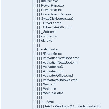
| | | | ImDisk.exe
| | | | PowerRun.exe
| | | | PowerRun.ini
| | | | PowerRun_x64.exe
| | | | SwapDiskLetters.au3
| | | | _Drivers.cmd
| | | | _HibernateOff-.cmd
| | | | _Soft.cmd
| | | | cmdow.exe
| | | | ele.exe
| | | |
| | | +---Activator
| | | | | !ReadMe.txt
| | | | | ActivationNextBoot.cmd
| | | | | ActivationNextBoot.xml
| | | | | Activator.au3
| | | | | Activator.cmd
| | | | | ActivatorOffice.cmd
| | | | | ActivatorWindows.cmd
| | | | | Wait.au3
| | | | | Wait.exe
| | | | | Wait_old.au3
| | | | |
| | | | +---AAct
| | | | | | AAct - Windows & Office Activator.lnk