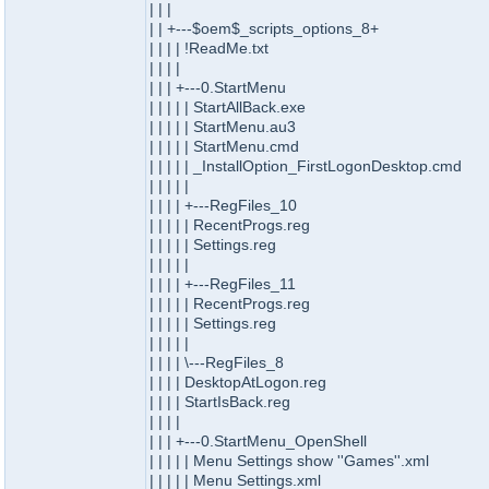
| | |
| | +---$oem$_scripts_options_8+
| | | | !ReadMe.txt
| | | |
| | | +---0.StartMenu
| | | | | StartAllBack.exe
| | | | | StartMenu.au3
| | | | | StartMenu.cmd
| | | | | _InstallOption_FirstLogonDesktop.cmd
| | | | |
| | | | +---RegFiles_10
| | | | | RecentProgs.reg
| | | | | Settings.reg
| | | | |
| | | | +---RegFiles_11
| | | | | RecentProgs.reg
| | | | | Settings.reg
| | | | |
| | | | \---RegFiles_8
| | | | DesktopAtLogon.reg
| | | | StartIsBack.reg
| | | |
| | | +---0.StartMenu_OpenShell
| | | | | Menu Settings show ''Games''.xml
| | | | | Menu Settings.xml