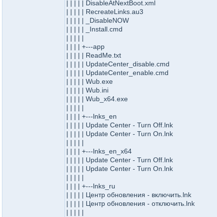
| | | | | DisableAtNextBoot.xml
| | | | | RecreateLinks.au3
| | | | | _DisableNOW
| | | | | _Install.cmd
| | | | |
| | | | +---app
| | | | | ReadMe.txt
| | | | | UpdateCenter_disable.cmd
| | | | | UpdateCenter_enable.cmd
| | | | | Wub.exe
| | | | | Wub.ini
| | | | | Wub_x64.exe
| | | | |
| | | | +---lnks_en
| | | | | Update Center - Turn Off.lnk
| | | | | Update Center - Turn On.lnk
| | | | |
| | | | +---lnks_en_x64
| | | | | Update Center - Turn Off.lnk
| | | | | Update Center - Turn On.lnk
| | | | |
| | | | +---lnks_ru
| | | | | Центр обновления - включить.lnk
| | | | | Центр обновления - отключить.lnk
| | | | |