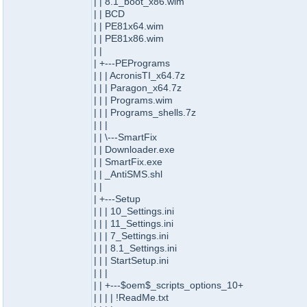
| | 8.1_boot_x86.wim
| | BCD
| | PE81x64.wim
| | PE81x86.wim
| |
| +---PEPrograms
| | | AcronisTI_x64.7z
| | | Paragon_x64.7z
| | | Programs.wim
| | | Programs_shells.7z
| | |
| | \---SmartFix
| | Downloader.exe
| | SmartFix.exe
| | _AntiSMS.shl
| |
| +---Setup
| | | 10_Settings.ini
| | | 11_Settings.ini
| | | 7_Settings.ini
| | | 8.1_Settings.ini
| | | StartSetup.ini
| | |
| | +---$oem$_scripts_options_10+
| | | | !ReadMe.txt