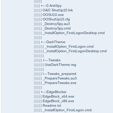
| | | |
| | | +---0.AntiSpy
| | | | O&O ShutUp10.lnk
| | | | OOSU10.exe
| | | | OOShutUp10.cfg
| | | | _DestroySpy.au3
| | | | _DestroySpy.cmd
| | | | _InstallOption_FirstLogonDesktop.cmd
| | | |
| | | +---DarkTheme
| | | | | _InstallOption_FirstLogon.cmd
| | | | | _InstallOption_FirstLogonDesktop.cmd
| | | | |
| | | | +---Tweaks
| | | | | UseDarkTheme.reg
| | | | |
| | | | \---Tweaks_prepared
| | | | _PrepareTweaks.au3
| | | | _PrepareTweaks.exe
| | | |
| | | +---EdgeBlocker
| | | | EdgeBlock_x64.exe
| | | | EdgeBlock_x86.exe
| | | | Readme.txt
| | | | _InstallOption_FirstLogon.cmd