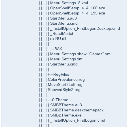
| | | | | Menu Settings_8.xml
| | | | | OpenShellSetup_4_4_160.exe
| | | | | OpenShellSetup_4_4_195.exe
| | | | | StartMenu.au3
| | | | | StartMenu.cmd
| | | | | _InstallOption_FirstLogonDesktop.cmd
| | | | | _ReadMe.txt
| | | | | ru-RU.dll
| | | | |
| | | | +---BAK
| | | | | Menu Settings show ''Games''.xml
| | | | | Menu Settings.xml
| | | | | StartMenu.cmd
| | | | |
| | | | \---RegFiles
| | | | ColorPrevalence.reg
| | | | MoveStart2Left.reg
| | | | ShowedStyle2.reg
| | | |
| | | +---0.Theme
| | | | | SMBBTheme.au3
| | | | | SMBBTheme.deskthemepack
| | | | | SMBBTheme.exe
| | | | | _InstallOption_FirstLogon.cmd
| | | | |