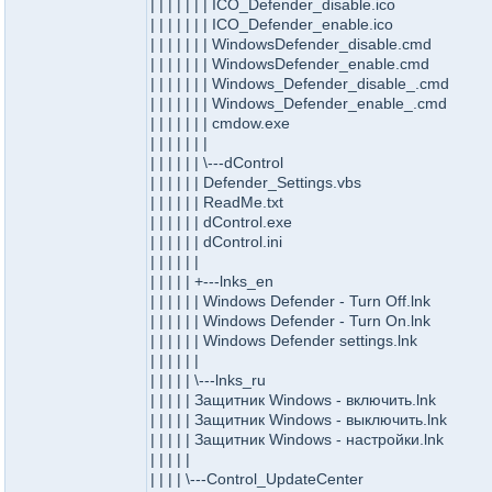
| | | | | | | ICO_Defender_disable.ico
| | | | | | | ICO_Defender_enable.ico
| | | | | | | WindowsDefender_disable.cmd
| | | | | | | WindowsDefender_enable.cmd
| | | | | | | Windows_Defender_disable_.cmd
| | | | | | | Windows_Defender_enable_.cmd
| | | | | | | cmdow.exe
| | | | | | |
| | | | | | \---dControl
| | | | | | Defender_Settings.vbs
| | | | | | ReadMe.txt
| | | | | | dControl.exe
| | | | | | dControl.ini
| | | | | |
| | | | | +---lnks_en
| | | | | | Windows Defender - Turn Off.lnk
| | | | | | Windows Defender - Turn On.lnk
| | | | | | Windows Defender settings.lnk
| | | | | |
| | | | | \---lnks_ru
| | | | | Защитник Windows - включить.lnk
| | | | | Защитник Windows - выключить.lnk
| | | | | Защитник Windows - настройки.lnk
| | | | |
| | | | \---Control_UpdateCenter