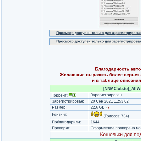
Просмотр доступен только для зарегистрирова
Просмотр доступен только для зарегистрирова
Благодарность авт
Желающие выразить более серьезн
и в таблице описания
[NNMClub.to]_AllWi
Зарегистрирован
Торрент:
Зарегистрирован:
20 Сен 2021 11:53:02
Размер:
22.6 GB
(
)
Рейтинг:
(Голосов:
734
)
Поблагодарили:
1644
Проверка:
Оформление проверено мод
Кошельки для под