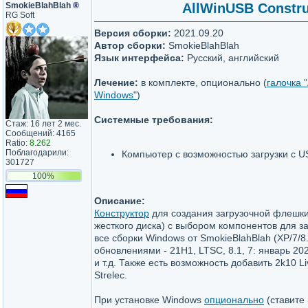
SmokieBlahBlah
®
AllWinUSB Constru
RG Soft
Версия сборки:
2021.09.20
Автор сборки:
SmokieBlahBlah
Язык интерфейса:
Русский, английский
Лечение:
в комплекте, опционально (
галочка 
Windows"
)
Системные требования:
Стаж: 16 лет 2 мес.
Сообщений: 4165
Ratio:
8.262
Поблагодарили:
Компьютер с возможностью загрузки с U
301727
100%
Описание:
Конструктор
для создания загрузочной флешки
жесткого диска) с выбором компонентов для 
все сборки Windows от SmokieBlahBlah (XP/7/8.
обновлениями - 21H1, LTSC, 8.1, 7: январь 20
и т.д. Также есть возможность добавить 2k10 L
Strelec.
При установке Windows
опционально
(ставите