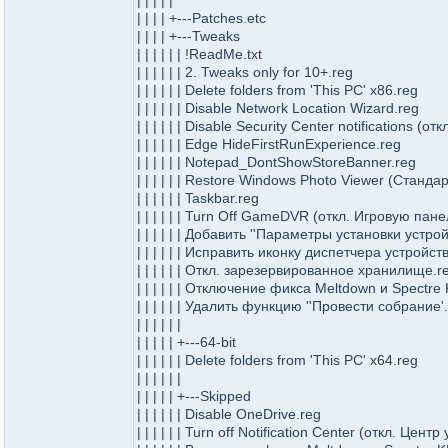
| | | | |
| | | | +---Patches.etc
| | | | +---Tweaks
| | | | | | !ReadMe.txt
| | | | | | 2. Tweaks only for 10+.reg
| | | | | | Delete folders from 'This PC' x86.reg
| | | | | | Disable Network Location Wizard.reg
| | | | | | Disable Security Center notification
| | | | | | Edge HideFirstRunExperience.reg
| | | | | | Notepad_DontShowStoreBanner.reg
| | | | | | Restore Windows Photo Viewer (Стан
| | | | | | Taskbar.reg
| | | | | | Turn Off GameDVR (откл. Игровую пане
| | | | | | Добавить ''Параметры установки устро
| | | | | | Исправить иконку диспетчера устройс
| | | | | | Откл. зарезервированное хранилище.r
| | | | | | Отключение фикса Meltdown и Spectr
| | | | | | Удалить функцию ''Провести собрание'
| | | | | |
| | | | | +---64-bit
| | | | | | Delete folders from 'This PC' x64.reg
| | | | | |
| | | | | +---Skipped
| | | | | | Disable OneDrive.reg
| | | | | | Turn off Notification Center (откл. Цен