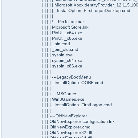
| | | | | Microsoft.XboxIdentityProvider_12.11
| | | | | _InstallOption_FirstLogonDesktop.cmd
| | | | |
| | | | \---PinToTaskbar
| | | | Microsoft Store.lnk
| | | | PinUtil_x64.exe
| | | | PinUtil_x86.exe
| | | | _pin.cmd
| | | | _pin_old.cmd
| | | | syspin.exe
| | | | syspin_x64.exe
| | | | syspin_x86.exe
| | | |
| | | +---LegacyBootMenu
| | | | _InstallOption_OOBE.cmd
| | | |
| | | +---MSGames
| | | | Win8Games.exe
| | | | _InstallOption_FirstLogon.cmd
| | | |
| | | \---OldNewExplorer
| | | OldNewExplorer configuration.lnk
| | | OldNewExplorer.cmd
| | | OldNewExplorer32.dll