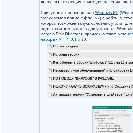
доступны: активация, твики, дополнения, настр
Присутствует полноценная
Windows PE
(Window
загружаемая прямо с флешки) с рабочим стол
которой возможен запуск основных утилит для
подготовки компьютера для установки Windows 
Acronis Disk Director и прочие), а также
устано
набора - XP, 7, 8.1 и 10.
Состав раздачи:
История версий:
Как обновить сборки Windows 7, 8.1 или 10 в ко
Несовместимое оборудование" и блокировка Це
ПО ПОВОДУ "ВИРУСОВ" В РАЗДАЧЕ:
НЕ ХОЧУ КАЧАТЬ ВСЮ РАЗДАЧУ или Создание IS
Активация галочки "Установить драйверы" для 7,