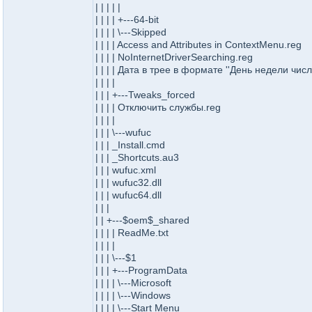
| | | | |
| | | | +---64-bit
| | | | \---Skipped
| | | | Access and Attributes in ContextMenu.reg
| | | | NoInternetDriverSearching.reg
| | | | Дата в трее в формате ''День недели числ
| | | |
| | | +---Tweaks_forced
| | | | Отключить службы.reg
| | | |
| | | \---wufuc
| | | _Install.cmd
| | | _Shortcuts.au3
| | | wufuc.xml
| | | wufuc32.dll
| | | wufuc64.dll
| | |
| | +---$oem$_shared
| | | | ReadMe.txt
| | | |
| | | \---$1
| | | +---ProgramData
| | | | \---Microsoft
| | | | \---Windows
| | | | \---Start Menu