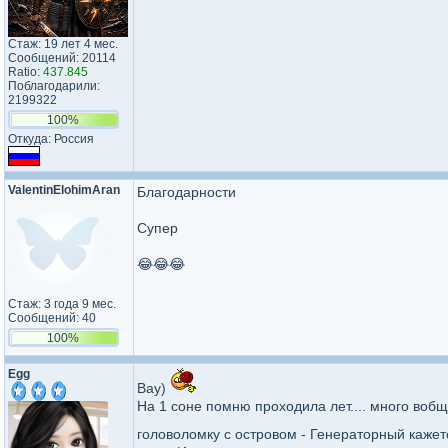
Стаж: 19 лет 4 мес.
Сообщений: 20114
Ratio:
437.845
Поблагодарили:
2199322
100%
Откуда: Россия
ValentinE​lohimAran​
Благодарности
Супер
😂😂😂
Стаж: 3 года 9 мес.
Сообщений: 40
100%
Egg
Вау)
На 1 соне помню проходила лет.... много во
головоломку с островом - Генераторный кажет