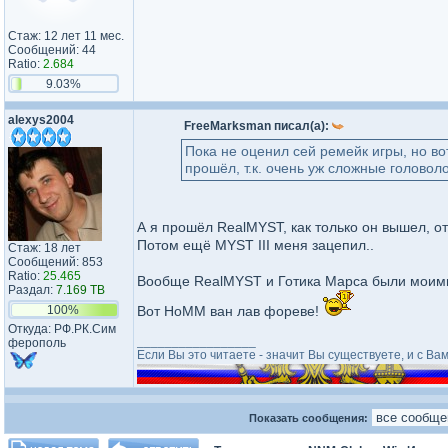
Стаж: 12 лет 11 мес.
Сообщений: 44
Ratio:
2.684
9.03%
alexys2004
FreeMarksman писал(а):
Пока не оценил сей ремейк игры, но вот
прошёл, т.к. очень уж сложные головол
А я прошёл RealMYST, как только он вышел, от
Потом ещё MYST III меня зацепил..
Стаж: 18 лет
Сообщений: 853
Ratio:
25.465
Вообще RealMYST и Готика Марса были моими 
Раздал:
7.169 TB
100%
Вот HoMM ван лав фореве!
Откуда: РФ.РК.Сим​
_________________
ферополь​
Если Вы это читаете - значит Вы существуете, и с Вам
Показать сообщения: