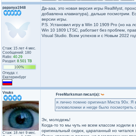
papanya1948
Да-ааа, это новая версия игры RealMyst, про
добавлена клавиатура), дальше посмотрим. Е
версии игры.
P.S. Установил игру в Win 10 1909 Pro (но на 
Win 10 1809 LTSC, работает без проблем, пра
Visual Studio. Всем успехов и с Новым 2022 го
Стаж: 15 лет 4 мес.
Сообщений: 180
Ratio:
40.29
Раздал:
8.501 TB
100%
Откуда: г.
Екатеринбург
Vnuks
FreeMarksman писал(а):
я лично помню оригинал Миста 90х. Я в 
головоломки и негде было посмотреть с
Эх, молодежь!
Когда-то то мы чуть не всем классом ходили в 
оригинальный сидюк, царапанный но читался 
Стаж: 18 лет 9 мес.