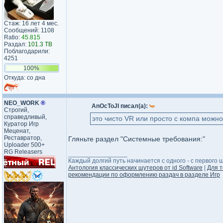
Стаж: 16 лет 4 мес.
Сообщений: 1108
Ratio:
45.815
Раздал:
101.3 TB
Поблагодарили:
4251
100%
Откуда: со дна
NEO_WORK
®
AnOcToJI писал(а):
Строгий,
справедливый,
это чисто VR или просто с компа можно
Куратор Игр
Меценат,
Реставратор,
Гляньте раздел "Системные требования:"
Uploader 500+
RG Releasers
_________________
Каждый долгий путь начинается с одного - с первого ша
Антология классических шутеров от id Software
|
Для т
рекомендации по оформлению раздач в разделе Игр