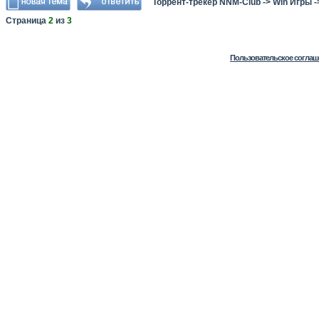
Торрент-трекер NNM-Club
->
Win Игры
-
Страница
2
из
3
Пользовательское соглаш