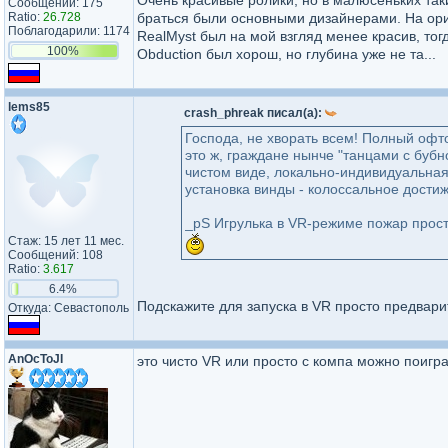
Очень красивые ролики, но в малюсеньких таки
Сообщений: 175
Ratio:
26.728
браться были основными дизайнерами. На ори
Поблагодарили: 1174
RealMyst был на мой взгляд менее красив, то
100%
Obduction был хорош, но глубина уже не та...
lems85
crash_phreak писал(а):
Господа, не хворать всем! Полный офт
это ж, граждане нынче "танцами с бубн
чистом виде, локально-индивидуальная
установка винды - колоссальное достиж
_pS Игрулька в VR-режиме пожар прост
Стаж: 15 лет 11 мес.
Сообщений: 108
Ratio:
3.617
6.4%
Подскажите для запуска в VR просто предвар
Откуда: Севастополь
AnOcToJI
это чисто VR или просто с компа можно поигр