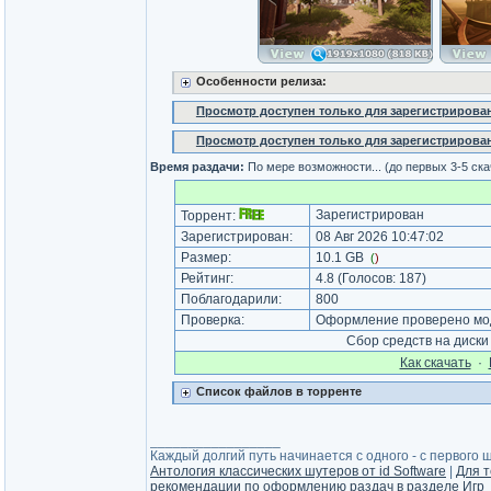
Особенности релиза:
Просмотр доступен только для зарегистрирова
Просмотр доступен только для зарегистрирова
Время раздачи:
По мере возможности... (до первых 3-5 ск
Зарегистрирован
Торрент:
Зарегистрирован:
08 Авг 2026 10:47:02
Размер:
10.1 GB
(
)
Рейтинг:
4.8
(Голосов:
187
)
Поблагодарили:
800
Проверка:
Оформление проверено моде
Сбор средств на диск
Как cкачать
·
Список файлов в торренте
_________________
Каждый долгий путь начинается с одного - с первого ша
Антология классических шутеров от id Software
|
Для т
рекомендации по оформлению раздач в разделе Игр