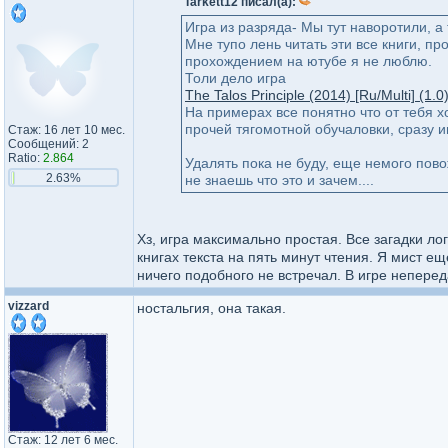
Tarkett12 писал(а):
Игра из разряда- Мы тут наворотили, а 
Мне тупо лень читать эти все книги, пр
прохождением на ютубе я не люблю.
Толи дело игра
The Talos Principle (2014) [Ru/Multi] (1.
На примерах все понятно что от тебя хо
прочей тягомотной обучаловки, сразу 
Стаж: 16 лет 10 мес.
Сообщений: 2
Ratio:
2.864
Удалять пока не буду, еще немого пово
2.63%
не знаешь что это и зачем....
Хз, игра максимально простая. Все загадки ло
книгах текста на пять минут чтения. Я мист е
ничего подобного не встречал. В игре непер
vizzard
ностальгия, она такая.
Стаж: 12 лет 6 мес.