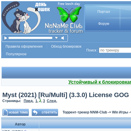
Портал
Форум
Правила оформления
Обход блокировок
Поиск :
Популярное
Устойчивый к блокировка
Myst (2021) [Ru/Multi] (3.3.0) License GOG
Страницы:
Пред.
1
,
2
,
3
След.
Торрент-трекер NNM-Club
->
Win Игры
-
Автор