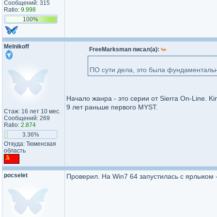
Сообщений: 315
Ratio:
9.998
100%
Melnikoff
FreeMarksman писал(а):
ПО сути дела, это была фундаменталь
Начало жанра - это серии от Sierra On-Line. Ki
9 лет раньше первого MYST.
Стаж: 16 лет 10 мес.
Сообщений: 269
Ratio:
2.874
3.36%
Откуда: Тюменская
область
pocselet
Проверил. На Win7 64 запустилась с ярлыком 