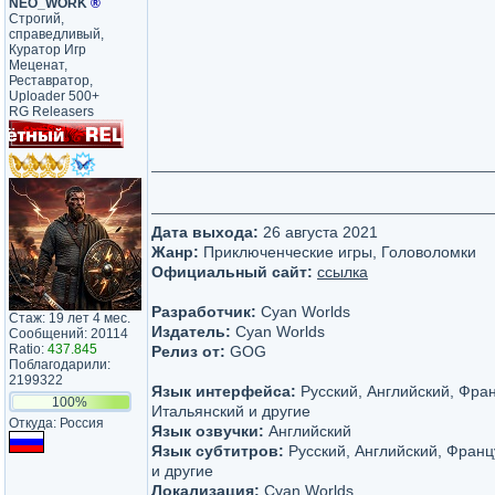
NEO_WORK
®
Строгий,
справедливый,
Куратор Игр
Меценат,
Реставратор,
Uploader 500+
RG Releasers
Дата выхода:
26 августа 2021
Жанр:
Приключенческие игры, Головоломки
Официальный сайт:
ссылка
Разработчик:
Cyan Worlds
Стаж: 19 лет 4 мес.
Издатель:
Cyan Worlds
Сообщений: 20114
Ratio:
437.845
Релиз от:
GOG
Поблагодарили:
2199322
Язык интерфейса:
Русский, Английский, Фран
100%
Итальянский и другие
Откуда: Россия
Язык озвучки:
Английский
Язык субтитров:
Русский, Английский, Франц
и другие
Локализация:
Cyan Worlds