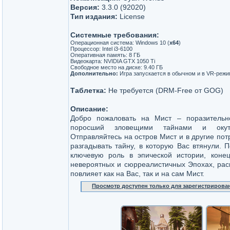
Версия:
3.3.0 (92020)
Тип издания:
License
Системные требования:
Операционная система: Windows 10 (
x64
)
Процессор: Intel i3-6100
Оперативная память: 8 ГБ
Видеокарта: NVIDIA GTX 1050 Ti
Свободное место на диске: 9.40 ГБ
Дополнительно:
Игра запускается в обычном и в VR-реж
Таблетка:
Не требуется (DRM-Free от GOG)
Описание:
Добро пожаловать на Мист – поразительн
поросший зловещими тайнами и окута
Отправляйтесь на остров Мист и в другие по
разгадывать тайну, в которую Вас втянули. 
ключевую роль в эпической истории, коне
невероятных и сюрреалистичных Эпохах, рас
повлияет как на Вас, так и на сам Мист.
Просмотр доступен только для зарегистрирова