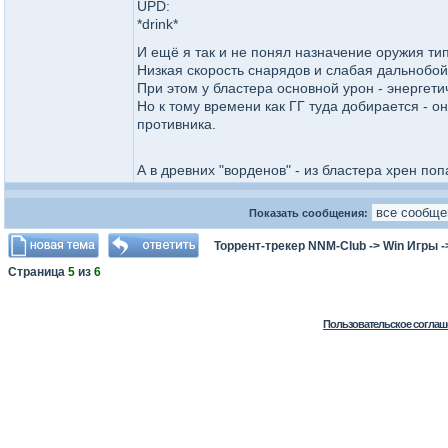
UPD:
*drink*
И ещё я так и не понял назначение оружия ти
Низкая скорость снарядов и слабая дальнобой
При этом у бластера основной урон - энергети
Но к тому времени как ГГ туда добирается - 
противника.
А в древних "ворденов" - из бластера хрен п
Показать сообщения:
Торрент-трекер NNM-Club
->
Win Игры
-
Страница
5
из
6
Пользовательское соглаш