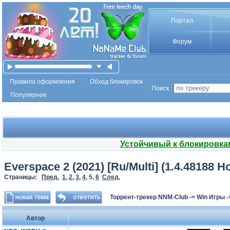
Портал
Форум
Правила оформления
Обход блокировок
Поиск :
Популярное
Устойчивый к блокировка
Everspace 2 (2021) [Ru/Multi] (1.4.48188 H
Страницы:
Пред.
1
,
2
,
3
,
4
,
5
,
6
След.
Торрент-трекер NNM-Club
->
Win Игры
-
Автор