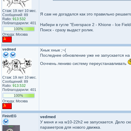
Стаж: 19 лет 10 мес.
Я сам не догадался как это правильно решает
Сообщений: 89
Ratio:
913.532
Поблагодарили: 401
Набери в гугле "Everspace 2 - Khione - Ice Fields
100%
Поиск - сразу выдаст ролик.
Откуда: Москва
vedmed
Хнык хнык ;~(
Последнее обновление уже не запускается на
Оoччень лениво систему переустанавливать
Стаж: 19 лет 10 мес.
Сообщений: 89
Ratio:
913.532
Поблагодарили: 401
100%
Откуда: Москва
FinistEG
vedmed
У меня и на w10-22h2 не запускается. Дело ско
параметров для нового движка.