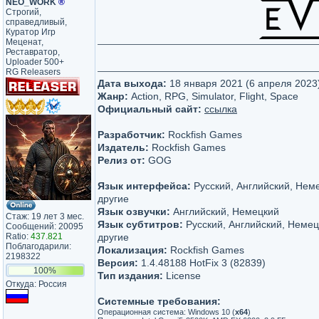
NEO_WORK
®
Строгий,
справедливый,
Куратор Игр
Меценат,
Реставратор,
Uploader 500+
RG Releasers
Дата выхода:
18 января 2021 (6 апреля 2023
Жанр:
Action, RPG, Simulator, Flight, Space
Официальный сайт:
ссылка
Разработчик:
Rockfish Games
Издатель:
Rockfish Games
Релиз от:
GOG
Язык интерфейса:
Русский, Английский, Нем
другие
Язык озвучки:
Английский, Немецкий
Стаж: 19 лет 3 мес.
Язык субтитров:
Русский, Английский, Немец
Сообщений: 20095
Ratio:
437.821
другие
Поблагодарили:
Локализация:
Rockfish Games
2198322
Версия:
1.4.48188 HotFix 3 (82839)
100%
Тип издания:
License
Откуда: Россия
Системные требования:
Операционная система: Windows 10 (
x64
)