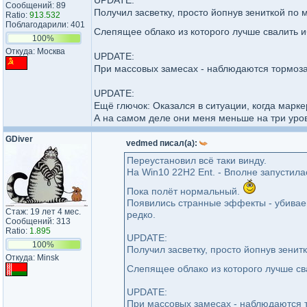
UPDATE:
Сообщений: 89
Получил засветку, просто йопнув зениткой по
Ratio:
913.532
Поблагодарили: 401
Слепящее облако из которого лучше свалить 
100%
Откуда: Москва
UPDATE:
При массовых замесах - наблюдаются тормоза,
UPDATE:
Ещё глючок: Оказался в ситуации, когда марк
А на самом деле они меня меньше на три уров
GDiver
vedmed писал(а):
Переустановил всё таки винду.
На Win10 22H2 Ent. - Вполне запустила
Пока полёт нормальный.
Появились странные эффекты - убиваеш
Стаж: 19 лет 4 мес.
редко.
Сообщений: 313
Ratio:
1.895
UPDATE:
100%
Получил засветку, просто йопнув зени
Откуда: Minsk
Слепящее облако из которого лучше св
UPDATE:
При массовых замесах - наблюдаются т