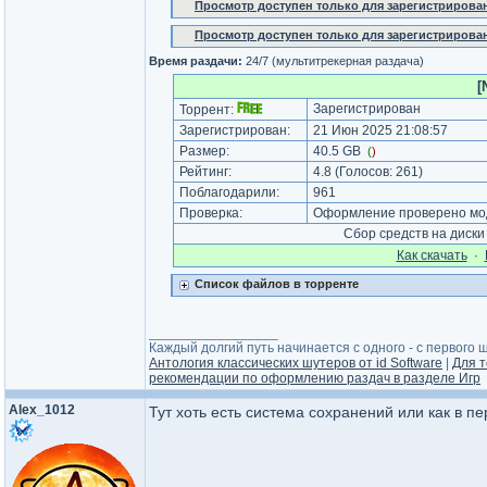
Просмотр доступен только для зарегистрирова
Просмотр доступен только для зарегистрирова
Время раздачи:
24/7 (мультитрекерная раздача)
[
Зарегистрирован
Торрент:
Зарегистрирован:
21 Июн 2025 21:08:57
Размер:
40.5 GB
(
)
Рейтинг:
4.8
(Голосов:
261
)
Поблагодарили:
961
Проверка:
Оформление проверено мод
Сбор средств на диск
Как cкачать
·
Список файлов в торренте
_________________
Каждый долгий путь начинается с одного - с первого ша
Антология классических шутеров от id Software
|
Для т
рекомендации по оформлению раздач в разделе Игр
Alex_1012
Тут хоть есть система сохранений или как в 