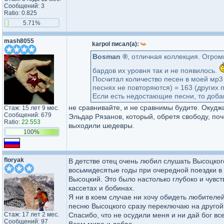
Сообщений: 3
Ratio: 0.825
5.71%
mash8055
karpol писал(а):
Bosman ®
, отличная коллекция. Огром
бардов их уровня так и не появилось.
Посчитал количество песен в моей мр3
песнях не повторяются) = 163 (других 
Если есть недостающие песни, то добав
не сравнивайте, и не сравнимы будите. Окудж
Стаж: 15 лет 9 мес.
Сообщений: 679
Эльдар Рязанов, который, обретя свободу, поч
Ratio:
22.553
выходили шедевры.
100%
floryak
В детстве отец очень любил слушать Высоцкого
восьмидесятые годы при очередной поездки в г
Высоцкий. Это было настолько глубоко и чувст
кассетах и бобинах.
Я ни в коем случае ни хочу обидеть любителей
песню Высоцкого сразу переключаю на другой
Стаж: 17 лет 2 мес.
Спасибо, что не осудили меня и ни дай бог вс
Сообщений: 97