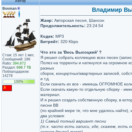
Автор
Bosman
®
Владимир Выс
Жанр:
Авторская песня, Шансон
Продолжительность:
23:24:54
Кодек:
MP3
Битрейт:
320 Kbps
Что это за 'Весь Высоцкий' ?
Стаж: 15 лет 1 мес.
Я решил собрать коллекцию всех песен (запис
Сообщений: 186
Полез на торренты и наткнулся на огромное к
Ratio:
394.872
Раздал:
698.7 TB
разных
Поблагодарили:
сборок, концертных\квартирных записей, соб
14278
и т.д.
100%
Если скачать их все - имеешь ОГРОМНОЕ коли
Если скачать какую-то отдельную сборку - и
материал.
И я решил создать собственную сборку, в кот
песни ВВ
(по крайней мере те, что мне удалось найти),
два условия:
1) Самый полный вариант песни
(т.к. часто есть записи, где, скажем, есть 
совсем другой темп)