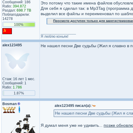
Сообщений: 186
Это потому что такие имена файлов обусловл
Ratio:
394.872
Для себя я сделал так: в Mp3Tag (программа 
Раздал:
698.7 TB
выделил все файлы и переименовал по шаблону 
Поблагодарили:
14278
Просмотр доступен только для зарегистрирова
100%
_________________
Я люблю коньяк!
alex123495
Не нашел песни Две судьбы (Жил я славно в 
Стаж: 16 лет 1 мес.
Сообщений: 1
Ratio:
1.786
1.87%
Bosman
®
alex123495 писал(а):
Не нашел песни Две судьбы (Жил я сла
Я думал меня уже не удивить...
позже обновлю