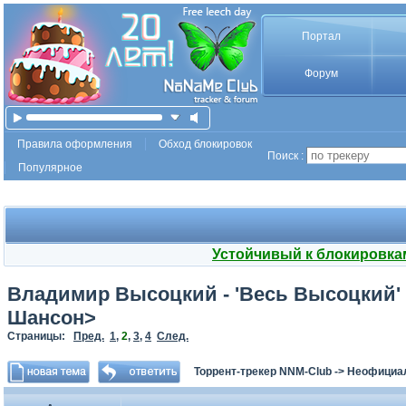
Портал
Форум
Правила оформления
Обход блокировок
Поиск :
Популярное
Устойчивый к блокировка
Владимир Высоцкий - 'Весь Высоцкий' (
Шансон>
Страницы:
Пред.
1
,
2
,
3
,
4
След.
Торрент-трекер NNM-Club
->
Неофициа