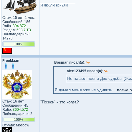
_________________
Я люблю коньяк!
Стаж: 15 лет 1 мес.
Сообщений: 186
Ratio:
394.872
Раздал:
698.7 TB
Поблагодарили:
14278
100%
FreeMaan
Bosman писал(а):
alex123495 писал(а):
Не нашел песни Две судьбы (Жил
Я думал меня уже не удивить...
позже 
Стаж: 16 лет
"Позже" - это когда?
Сообщений: 45
Ratio:
3604.572
Поблагодарили: 2
100%
Откуда: Moscow