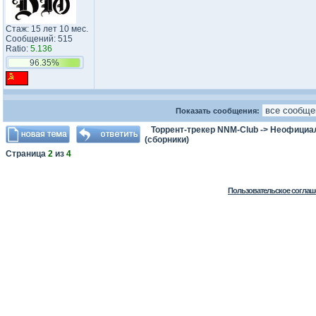
Стаж: 15 лет 10 мес.
Сообщений: 515
Ratio:
5.136
96.35%
Показать сообщения:
Торрент-трекер NNM-Club
->
Неофициа
(сборники)
Страница
2
из
4
Пользовательское соглаш