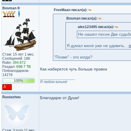
Bosman
®
FreeMaan писал(а):
Bosman писал(а):
alex123495 писал(а):
Не нашел песни Две судьб
Я думал меня уже не удивить...
п
Стаж: 15 лет 1 мес.
"Позже" - это когда?
Сообщений: 186
Ratio:
394.872
Раздал:
698.7 TB
Как наберется чуть больше правок
Поблагодарили:
14278
_________________
100%
Я люблю коньяк!
Rastashou
Благодарю от Души!
Стаж: 3 года 11 мес.