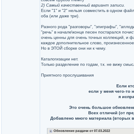
2) Самый качественный вариант записи.
Если "1" и "2" нельзя совместить в одном файл
оба (или даже три).
Разного рода "разговоры", "эпиграфы", "апло
"речь" в начале\конце песен постарался почи
очень ценны для очень точных коллекций, и 
каждое дополнительное слово, произнесенное
Но в ЭТОЙ сборке они ни к чему.
Каталогизации нет.
Только разделение по годам, т.к. не вижу смыс
Приятного прослушивания
Если кт
если у меня чего-то 
я испр
Это очень большое обновле
Всех отличий (от пре
Добавлено много материала (вторых в
Обновление раздачи от 07.03.2022