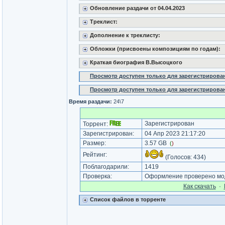
Обновление раздачи от 04.04.2023
Треклист:
Дополнение к треклисту:
Обложки (присвоены композициям по годам):
Краткая биография В.Высоцкого
Просмотр доступен только для зарегистрирова
Просмотр доступен только для зарегистрирова
Время раздачи:
24\7
Зарегистрирован
Торрент:
Зарегистрирован:
04 Апр 2023 21:17:20
Размер:
3.57 GB
(
)
Рейтинг:
(Голосов:
434
)
Поблагодарили:
1419
Проверка:
Оформление проверено мод
Как cкачать
·
Список файлов в торренте
_________________