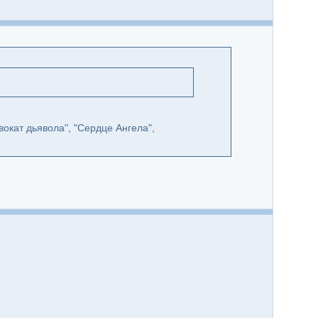
двокат дьявола", "Сердце Ангела",