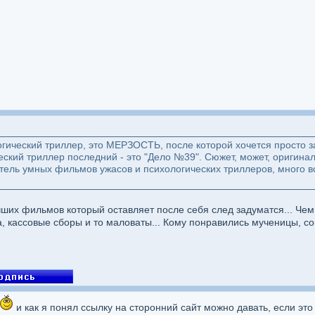
огический триллер, это МЕРЗОСТЬ, после которой хочется просто за
ский триллер последний - это "Дело №39". Сюжет, может, оригинал
ель умных фильмов ужасов и психологических триллеров, много вс
ших фильмов который оставляет после себя след задуматся... Чем
, кассовые сборы и то маловаты... Кому понравились мученицы, 
и как я понял ссылку на сторонний сайт можно давать, если это