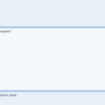
езумия"
орого раза