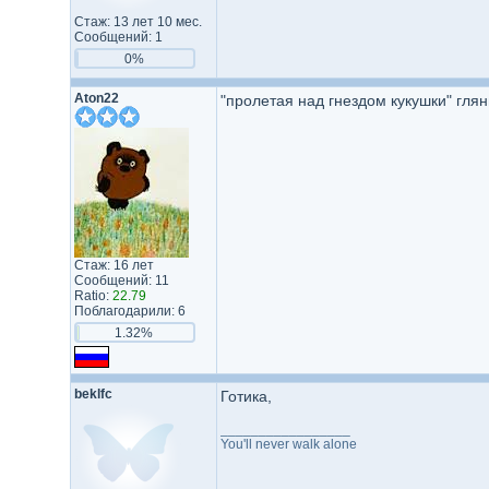
Стаж: 13 лет 10 мес.
Сообщений: 1
0%
Aton22
"пролетая над гнездом кукушки" глянь
Стаж: 16 лет
Сообщений: 11
Ratio:
22.79
Поблагодарили: 6
1.32%
beklfc
Готика,
_________________
You'll never walk alone