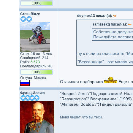
100%
CrossBlaze
deymos13 писал(а):
ramzeskg писал(а):
Собственно девушка
Пожалуйста посовет
ну к если из классики то "М
Стаж: 16 лет 3 мес.
Сообщений: 214
"Бессонница"...вот малая ч
Ratio:
6.673
Поблагодарили: 40
100%
Откуда: Москва
Отличная подборочка
Еще пос
Франц-Иосиф
"Suspect Zero"/"Подозреваемый Нол
"Ressurection"/"Воскрешение" (1999
"Akmareul Boatda"/"Я видел дьявола"
_________________
Меня чешет, что вы техи.