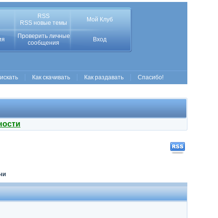
RSS
Мой Клуб
RSS новые темы
Проверить личные
ия
Вход
сообщения
 искать
Как скачивать
Как раздавать
Спасибо!
ности
чи