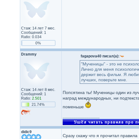
Стаж: 14 лет 7 мес.
Сообщений: 1
Ratio: 0.034
0%
Drammy
fagapova40 писал(а):
"Мученицы" - это не психол
Лично для меня психологиче
держит весь фильм. Я любит
лучших, поверьте мне.
Стаж: 14 лет 8 мес.
Попсятина ты! Мученицы один из луч
Сообщений: 1
наград международных, ни подтекста
Ratio:
2.501
21.74%
поменьше
_________________
didic9
Сразу скажу что я прочитал правила