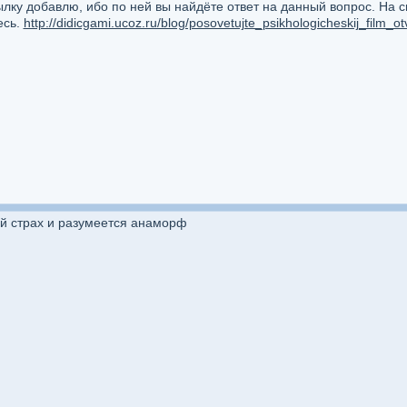
ылку добавлю, ибо по ней вы найдёте ответ на данный вопрос. На с
есь.
http://didicgami.ucoz.ru/blog/posovetujte_psikhologicheskij_film_o
й страх и разумеется анаморф