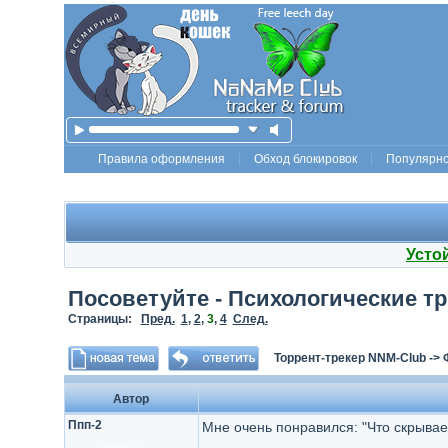
Правила оформления
Обход блокировок
Популярн
Усто
Посоветуйте - Психологические т
Страницы:
Пред.
1
,
2
,
3
,
4
След.
Торрент-трекер NNM-Club
->
Автор
Ппп-2
Мне очень понравился: "Что скрывае