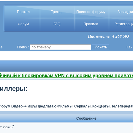
Портал
Трекер
Поиск по форуму
Закладки
Форум
FAQ
Правила
Регистрац
Нас вместе: 4 268 503
ое
Поиск :
Как
йчивый к блокировкам VPN с высоким уровнем приват
риллеры:
Форум Видео
->
Ищу/Предлагаю Фильмы, Сериалы, Концерты, Телепереда
Сообщение
т ложь"