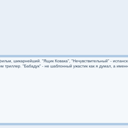
й фильм, шикарнейший. "Ящик Ковака", "Нечувствительный" - испанс
м триллер. "Бабадук" - не шаблонный ужастик как я думал, а именн