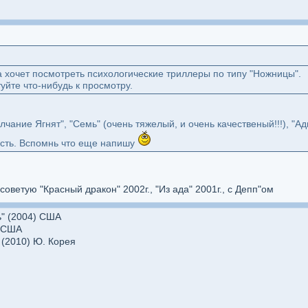
 хочет посмотреть психологические триллеры по типу "Ножницы".
уйте что-нибудь к просмотру.
олчание Ягнят", "Семь" (очень тяжелый, и очень качественый!!!), "А
асть. Вспомнь что еще напишу
оветую "Красный дракон" 2002г., "Из ада" 2001г., с Депп"ом
ь" (2004) США
) США
 (2010) Ю. Корея