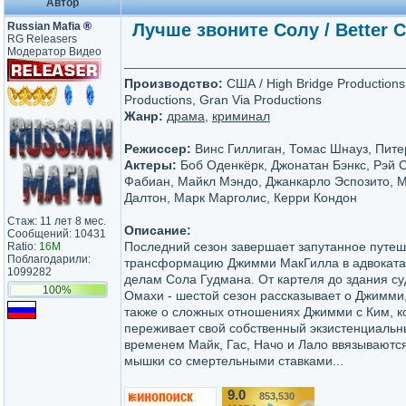
Автор
Russian Mafia
®
Лучше звоните Солу / Better Ca
RG Releasers
Модератор Видео
Производство:
США / High Bridge Productions,
Productions, Gran Via Productions
Жанр:
драма
,
криминал
Режиссер:
Винс Гиллиган, Томас Шнауз, Пите
Актеры:
Боб Оденкёрк, Джонатан Бэнкс, Рэй 
Фабиан, Майкл Мэндо, Джанкарло Эспозито, 
Далтон, Марк Марголис, Керри Кондон
Стаж: 11 лет 8 мес.
Описание:
Сообщений: 10431
Последний сезон завершает запутанное путеш
Ratio:
16M
Поблагодарили:
трансформацию Джимми МакГилла в адвоката
1099282
делам Сола Гудмана. От картеля до здания су
100%
Омахи - шестой сезон рассказывает о Джимми,
также о сложных отношениях Джимми с Ким, к
переживает свой собственный экзистенциальн
временем Майк, Гас, Начо и Лало ввязываются 
мышки со смертельными ставками...
9.0
853,530
/10