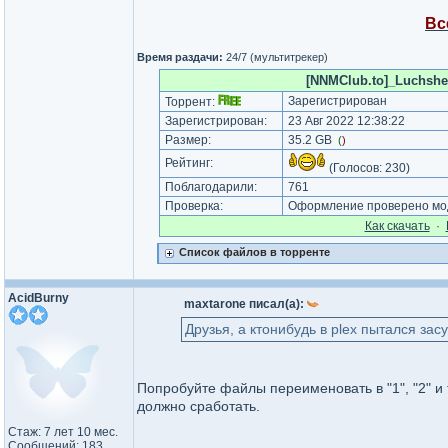
Вс
Время раздачи:
24/7 (мультитрекер)
[NNMClub.to]_Luchshe z
Зарегистрирован
Торрент:
Зарегистрирован:
23 Авг 2022 12:38:22
Размер:
35.2 GB
(
)
Рейтинг:
(Голосов:
230
)
Поблагодарили:
761
Проверка:
Оформление проверено моде
Как cкачать
·
Список файлов в торренте
AcidBurny
maxtarone писал(а):
Друзья, а ктонибудь в plex пытался засу
Попробуйте файлы переименовать в "1", "2" и т
должно сработать.
Стаж: 7 лет 10 мес.
Сообщений: 183