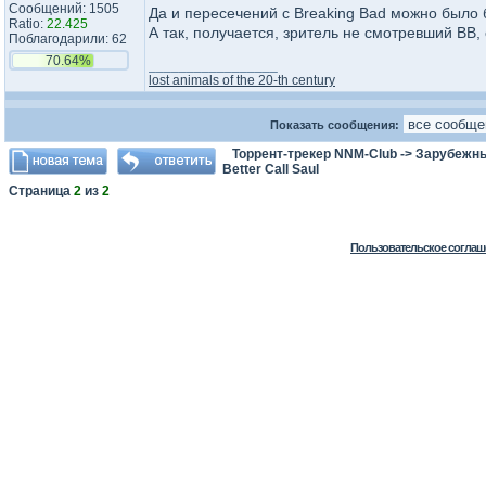
Сообщений: 1505
Да и пересечений с Breaking Bad можно было 
Ratio:
22.425
А так, получается, зритель не смотревший BB, 
Поблагодарили: 62
70.64%
_________________
lost animals of the 20-th century
Показать сообщения:
Торрент-трекер NNM-Club
->
Зарубежн
Better Call Saul
Страница
2
из
2
Пользовательское соглаш