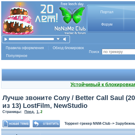
Портал
Форум
Правила оформления
Обход блокировок
Поиск :
Популярное
Устойчивый к блокировка
Лучше звоните Солу / Better Call Saul (2
из 13) LostFilm, NewStudio
Страницы:
Пред.
1
,
2
Торрент-трекер NNM-Club
->
Зарубежн