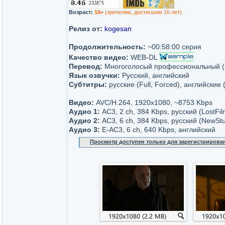
Возраст:
16+
(зрителям, достигшим 16 лет)
Релиз от:
kogesan
Продолжительность:
~00:58:00 серия
Качество видео:
WEB-DL
Перевод:
Многоголосый профессиональный (L
Язык озвучки:
Русский, английский
Субтитры:
русские (Full, Forced), английские 
Видео:
AVC/H.264, 1920х1080, ~8753 Kbps
Аудио 1:
AC3, 2 ch, 384 Kbps, русский (LostFil
Аудио 2:
AC3, 6 ch, 384 Kbps, русский (NewStu
Аудио 3:
E-AC3, 6 ch, 640 Kbps, английский
Просмотр доступен только для зарегистрирова