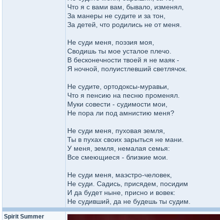
Что я с вами вам, бывало, изменял,
За манеры не судите и за тон,
За детей, что родились не от меня.
Не суди меня, поэзия моя,
Сводишь ты мое усталое плечо.
В бесконечности твоей я не маяк -
Я ночной, полуистлевший светлячок.
Не судите, ортодоксы-муравьи,
Что я пенсию на песню променял.
Муки совести - судимости мои,
Не пора ли под амнистию меня?
Не суди меня, пуховая земля,
Ты в пухах своих зарыться не мани.
У меня, земля, немалая семья:
Все смеющиеся - близкие мои.
Не суди меня, маэстро-человек,
Не суди. Садись, присядем, посидим
И да будет ныне, присно и вовек:
Не судивший, да не будешь ты судим.
Spirit Summer