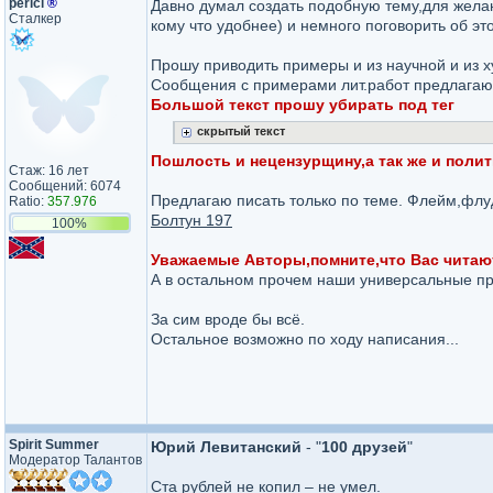
pericl
®
Давно думал создать подобную тему,для жела
Сталкер
кому что удобнее) и немного поговорить об эт
Прошу приводить примеры и из научной и из 
Сообщения с примерами лит.работ предлага
Большой текст прошу убирать под тег
скрытый текст
Пошлость и нецензурщину,а так же и поли
Стаж: 16 лет
Сообщений: 6074
Предлагаю писать только по теме. Флейм,флуд
Ratio:
357.976
Болтун 197
100%
Уважаемые Авторы,помните,что Вас читают
А в остальном прочем наши универсальные пр
За сим вроде бы всё.
Остальное возможно по ходу написания...
Spirit Summer
Юрий Левитанский
- "
100 друзей
"
Модератор Талантов
Ста рублей не копил – не умел.