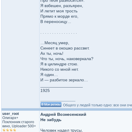
Про тебя разносится».
Я взбешен, разъярен,
И летит моя трость
Прямо к морде его,
В переносицу…
. . . . . . . . . . . . . . . .
…Месяц умер,
Синеет в окошко рассвет.
Ах ты, ночь!
Что ты, ночь, наковеркала?
Я в цилиндре стою.
Никого со мной нет.
Я один…
И — разбитое зеркало…
__________________
1925
_________________
Общего у людей только одно: все они оч
user_root
Андрей Вознесенский
Олигарх+
Не забудь
Поклонник старого
кино, Uploader 500+
Человек надел трусы,