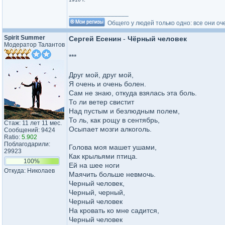
_________________
Общего у людей только одно: все они оч
Spirit Summer
Сергей Есенин
-
Чёрный человек
Модератор Талантов
***
Друг мой, друг мой,
Я очень и очень болен.
Сам не знаю, откуда взялась эта боль.
То ли ветер свистит
Над пустым и безлюдным полем,
То ль, как рощу в сентябрь,
Стаж: 11 лет 11 мес.
Осыпает мозги алкоголь.
Сообщений: 9424
Ratio:
5.902
Поблагодарили:
Голова моя машет ушами,
29923
Как крыльями птица.
100%
Ей на шее ноги
Откуда: Николаев
Маячить больше невмочь.
Черный человек,
Черный, черный,
Черный человек
На кровать ко мне садится,
Черный человек