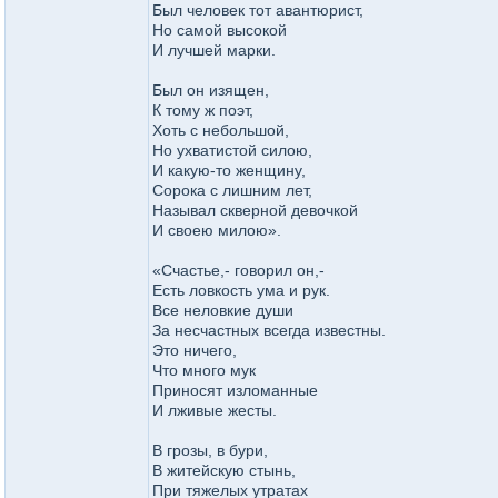
Был человек тот авантюрист,
Но самой высокой
И лучшей марки.
Был он изящен,
К тому ж поэт,
Хоть с небольшой,
Но ухватистой силою,
И какую-то женщину,
Сорока с лишним лет,
Называл скверной девочкой
И своею милою».
«Счастье,- говорил он,-
Есть ловкость ума и рук.
Все неловкие души
За несчастных всегда известны.
Это ничего,
Что много мук
Приносят изломанные
И лживые жесты.
В грозы, в бури,
В житейскую стынь,
При тяжелых утратах