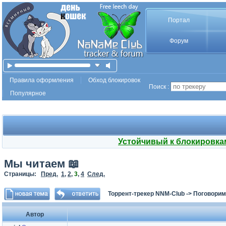
Портал
Форум
Правила оформления
Обход блокировок
Поиск :
Популярное
Устойчивый к блокировка
Мы читаем 📖
Страницы:
Пред.
1
,
2
,
3
,
4
След.
Торрент-трекер NNM-Club
->
Поговорим
Автор