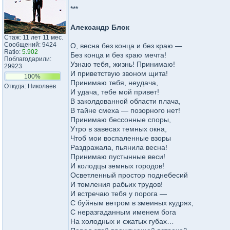
***
Александр Блок
Стаж: 11 лет 11 мес.
Сообщений: 9424
О, весна без конца и без краю —
Ratio:
5.902
Без конца и без краю мечта!
Поблагодарили:
Узнаю тебя, жизнь! Принимаю!
29923
И приветствую звоном щита!
100%
Принимаю тебя, неудача,
Откуда: Николаев
И удача, тебе мой привет!
В заколдованной области плача,
В тайне смеха — позорного нет!
Принимаю бессонные споры,
Утро в завесах темных окна,
Чтоб мои воспаленные взоры
Раздражала, пьянила весна!
Принимаю пустынные веси!
И колодцы земных городов!
Осветленный простор поднебесий
И томления рабьих трудов!
И встречаю тебя у порога —
С буйным ветром в змеиных кудрях,
С неразгаданным именем бога
На холодных и сжатых губах…