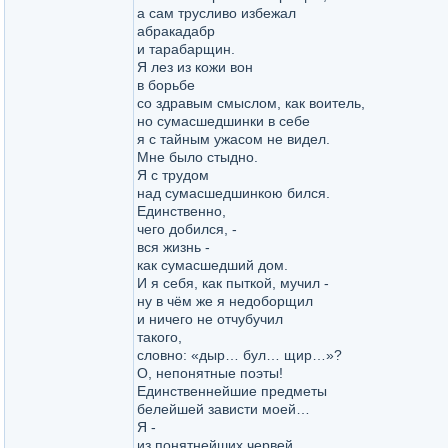
а сам трусливо избежал
абракадабр
и тарабарщин.
Я лез из кожи вон
в борьбе
со здравым смыслом, как воитель,
но сумасшедшинки в себе
я с тайным ужасом не видел.
Мне было стыдно.
Я с трудом
над сумасшедшинкою бился.
Единственно,
чего добился, -
вся жизнь -
как сумасшедший дом.
И я себя, как пыткой, мучил -
ну в чём же я недоборщил
и ничего не отчубучил
такого,
словно: «дыр… бул… щир…»?
О, непонятные поэты!
Единственнейшие предметы
белейшей зависти моей…
Я -
из понятнейших червей.