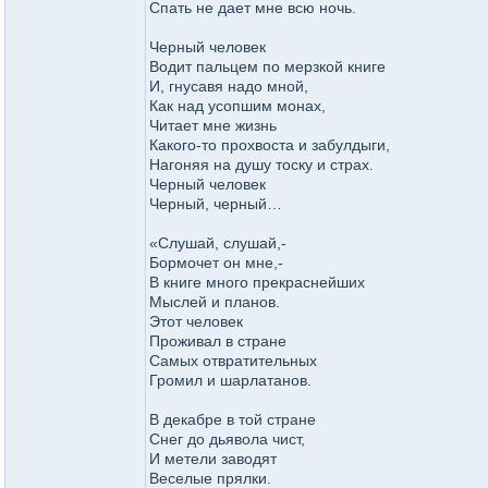
Спать не дает мне всю ночь.
Черный человек
Водит пальцем по мерзкой книге
И, гнусавя надо мной,
Как над усопшим монах,
Читает мне жизнь
Какого-то прохвоста и забулдыги,
Нагоняя на душу тоску и страх.
Черный человек
Черный, черный…
«Слушай, слушай,-
Бормочет он мне,-
В книге много прекраснейших
Мыслей и планов.
Этот человек
Проживал в стране
Самых отвратительных
Громил и шарлатанов.
В декабре в той стране
Снег до дьявола чист,
И метели заводят
Веселые прялки.