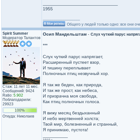
______________________________
1955
_________________
Общего у людей только одно: все они оч
Spirit Summer
Осип Мандельштам
-
Слух чуткий парус напряг
Модератор Талантов
***
Слух чуткий парус напрягает,
Расширенный пустеет взор,
И тишину переплывает
Полночных птиц незвучный хор.
Я так же беден, как природа,
Стаж: 11 лет 11 мес.
И так же прост, как небеса,
Сообщений: 9424
Ratio:
5.902
И призрачна моя свобода,
Поблагодарили:
Как птиц полночных голоса.
29923
100%
Я вижу месяц бездыханный
Откуда: Николаев
И небо мертвенней холста;
Твой мир, болезненный и странный,
Я принимаю, пустота!
__________
1910 г.