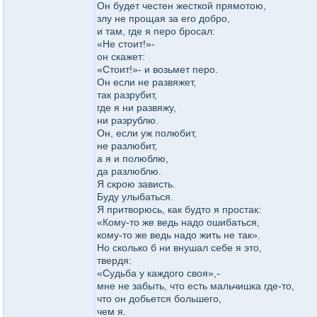
Он будет честен жесткой прямотою,
злу не прощая за его добро,
и там, где я перо бросал:
«Не стоит!»-
он скажет:
«Стоит!»- и возьмет перо.
Он если не развяжет,
так разрубит,
где я ни развяжу,
ни разрублю.
Он, если уж полюбит,
не разлюбит,
а я и полюблю,
да разлюблю.
Я скрою зависть.
Буду улыбаться.
Я притворюсь, как будто я простак:
«Кому-то же ведь надо ошибаться,
кому-то же ведь надо жить не так».
Но сколько б ни внушал себе я это,
твердя:
«Судьба у каждого своя»,-
мне не забыть, что есть мальчишка где-то,
что он добьется большего,
чем я.