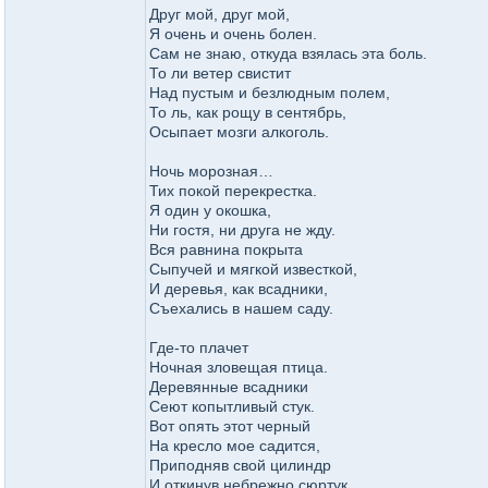
Друг мой, друг мой,
Я очень и очень болен.
Сам не знаю, откуда взялась эта боль.
То ли ветер свистит
Над пустым и безлюдным полем,
То ль, как рощу в сентябрь,
Осыпает мозги алкоголь.
Ночь морозная…
Тих покой перекрестка.
Я один у окошка,
Ни гостя, ни друга не жду.
Вся равнина покрыта
Сыпучей и мягкой известкой,
И деревья, как всадники,
Съехались в нашем саду.
Где-то плачет
Ночная зловещая птица.
Деревянные всадники
Сеют копытливый стук.
Вот опять этот черный
На кресло мое садится,
Приподняв свой цилиндр
И откинув небрежно сюртук.