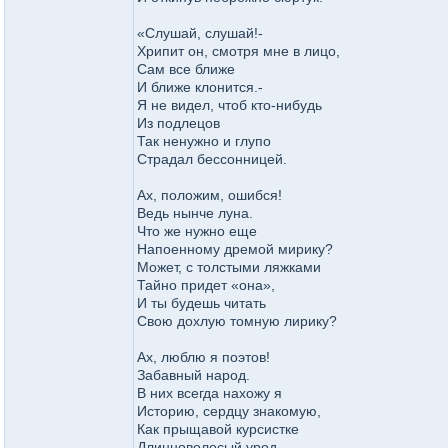
«Слушай, слушай!-
Хрипит он, смотря мне в лицо,
Сам все ближе
И ближе клонится.-
Я не видел, чтоб кто-нибудь
Из подлецов
Так ненужно и глупо
Страдал бессонницей.
Ах, положим, ошибся!
Ведь нынче луна.
Что же нужно еще
Напоенному дремой мирику?
Может, с толстыми ляжками
Тайно придет «она»,
И ты будешь читать
Свою дохлую томную лирику?
Ах, люблю я поэтов!
Забавный народ.
В них всегда нахожу я
Историю, сердцу знакомую,
Как прыщавой курсистке
Длинноволосый урод