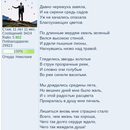
Давно черемуха завяла,
И на сирени средь садов
Уж не качались опахала
Благоухающих цветов.
Стаж: 11 лет 11 мес.
По длинным жердям хмель зеленый
Сообщений: 9424
Ratio:
5.902
Вился высокою стеной,
Поблагодарили:
И рдели пышные пионы,
29923
Нагнувшись низко над травой.
100%
Откуда: Николаев
Гляделись звезды золотые
В струи прозрачные реки,
И словно очи голубые
Во ржи синели васильки.
Мы дождались средины лета,
Но вешних дней мне было жаль,
И с этой радостью расцвета
Прокралась в душу мне печаль.
Лишиться вновь мне страшно стало
Всего, чем жизнь так хороша,
Чего так долго сердце ждало,
Чего так жаждала душа!