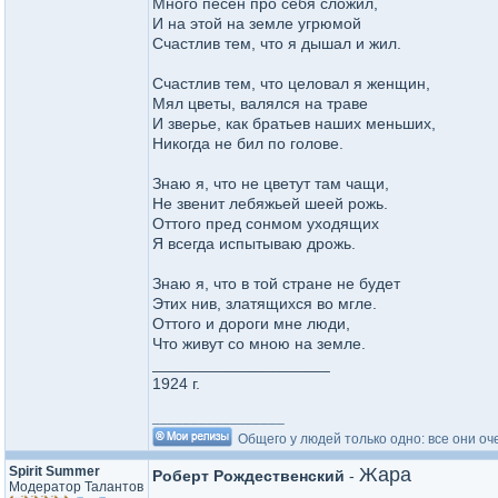
Много песен про себя сложил,
И на этой на земле угрюмой
Счастлив тем, что я дышал и жил.
Счастлив тем, что целовал я женщин,
Мял цветы, валялся на траве
И зверье, как братьев наших меньших,
Никогда не бил по голове.
Знаю я, что не цветут там чащи,
Не звенит лебяжьей шеей рожь.
Оттого пред сонмом уходящих
Я всегда испытываю дрожь.
Знаю я, что в той стране не будет
Этих нив, златящихся во мгле.
Оттого и дороги мне люди,
Что живут со мною на земле.
____________________
1924 г.
_________________
Общего у людей только одно: все они оч
Spirit Summer
Жара
Роберт Рождественский
-
Модератор Талантов