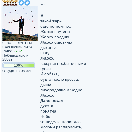
***
Я
такой жары
еще не помню...
Жарко паутине.
Жарко полдню.
Жарко сквозняку,
Стаж: 11 лет 11 мес.
Сообщений: 9424
дыханью,
Ratio:
5.902
шагу.
Поблагодарили:
Жарко...
29923
Кажутся несбыточными
100%
грозы.
Откуда: Николаев
И собака,
будто после кросса,
дышит
лихорадочно и жадно.
Жарко...
Даже рекам
духота
понятна.
Небо
за неделю полиняло.
Яблони распарились,