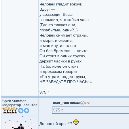
Человек глядит вокруг.
Вдруг —
у созвездия Весы
вспомнил, что забыл часы.
(Где-то тикают они,
позабытые, одни?..)
Человек снимает страны,
и моря, и океаны,
и машину, и пальто.
Он без Времени — ничто.
Он стоит в одних трусах,
держит часики в руках.
На балконе он стоит
и прохожим говорит:
«По утрам, надев трусы,
НЕ ЗАБУДЬТЕ ПРО ЧАСЫ!»
_________________
975 г.
Spirit Summer
user_root писал(а):
Модератор Талантов
975 г.
До нашей эры ??