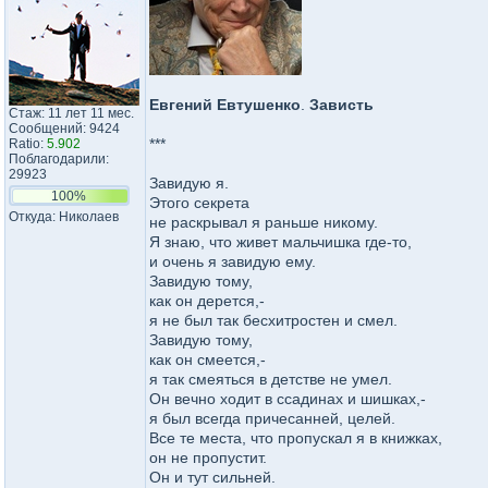
Евгений Евтушенко
.
Зависть
Стаж: 11 лет 11 мес.
Сообщений: 9424
***
Ratio:
5.902
Поблагодарили:
29923
Завидую я.
100%
Этого секрета
Откуда: Николаев
не раскрывал я раньше никому.
Я знаю, что живет мальчишка где-то,
и очень я завидую ему.
Завидую тому,
как он дерется,-
я не был так бесхитростен и смел.
Завидую тому,
как он смеется,-
я так смеяться в детстве не умел.
Он вечно ходит в ссадинах и шишках,-
я был всегда причесанней, целей.
Все те места, что пропускал я в книжках,
он не пропустит.
Он и тут сильней.