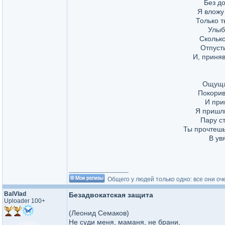
Без до
Я вложу
Только т
Улыб
Сколько
Отпусти
И, приняв
Ощущат
Покорив
И при
Я пришлю
Пару ст
Ты прочтешь
В ув
_________________
Общего у людей только одно: все они оч
BalVlad
Безадвокатская защита
Uploader 100+
(Леонид Семаков)
Не суди меня, маманя, не брани,