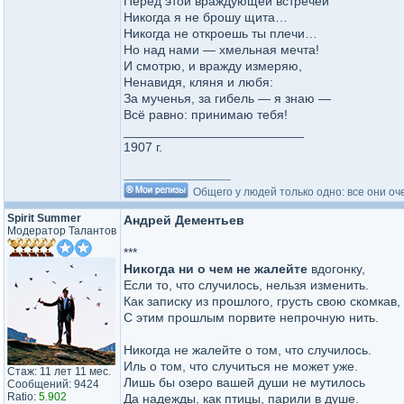
Перед этой враждующей встречей
Никогда я не брошу щита…
Никогда не откроешь ты плечи…
Но над нами — хмельная мечта!
И смотрю, и вражду измеряю,
Ненавидя, кляня и любя:
За мученья, за гибель — я знаю —
Всё равно: принимаю тебя!
_________________________
1907 г.
_________________
Общего у людей только одно: все они оч
Spirit Summer
Андрей Дементьев
Модератор Талантов
***
Никогда ни о чем не жалейте
вдогонку,
Если то, что случилось, нельзя изменить.
Как записку из прошлого, грусть свою скомкав,
С этим прошлым порвите непрочную нить.
Никогда не жалейте о том, что случилось.
Иль о том, что случиться не может уже.
Стаж: 11 лет 11 мес.
Лишь бы озеро вашей души не мутилось
Сообщений: 9424
Ratio:
5.902
Да надежды, как птицы, парили в душе.