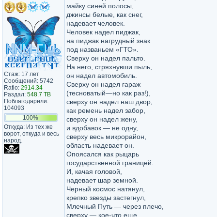
майку синей полосы,
джинсы белые, как снег,
надевает человек.
Человек надел пиджак,
на пиджак нагрудный знак
под названьем «ГТО».
Сверху он надел пальто.
На него, стряхнувши пыль,
Стаж: 17 лет
он надел автомобиль.
Сообщений: 5742
Сверху он надел гараж
Ratio:
2914.34
(тесноватый—но как раз!),
Раздал:
548.7 TB
Поблагодарили:
сверху он надел наш двор,
104093
как ремень надел забор,
100%
сверху он надел жену,
Откуда: Из тех же
и вдобавок — не одну,
ворот, откуда и весь
сверху весь микрорайон,
народ.
область надевает он.
Опоясался как рыцарь
государственной границей.
И, качая головой,
надевает шар земной.
Черный космос натянул,
крепко звезды застегнул,
Млечный Путь — через плечо,
сверху — кое-что еще…