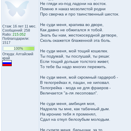
Не гляди из-под ладони на восток.
Помню я наказ мозолистой родни
Про сверчка и про таинственный шесток.
Не суди меня, крапива во дворе,
Стаж: 16 лет 11 мес.
Как давно не обжигался я тобой.
Сообщений: 258
Ratio:
215.052
Знать бы нам, жестокосердной детворе,
Поблагодарили:
Сколь окажется блаженной эта боль.
1517
100%
Не суди меня, мой тощий кошелек.
Откуда: Алтайский
Ты подумай, ты послушай, ты реши:
край
Если тощий дольше толстого живет,
То тебе бы надо многих пережить.
Не суди меня, мой скромный гардероб -
В телогрейках я, пацан, не хиповал.
Телогрейка - мода не для фраеров -
Величается "а-ля лесоповал".
Не суди меня, амбиция моя,
Надоела ты мне, как табачный дым.
На иронию тебя я променял,
Сдал на откуп белозубым молодым.
Не судите меня, барышни, за то,