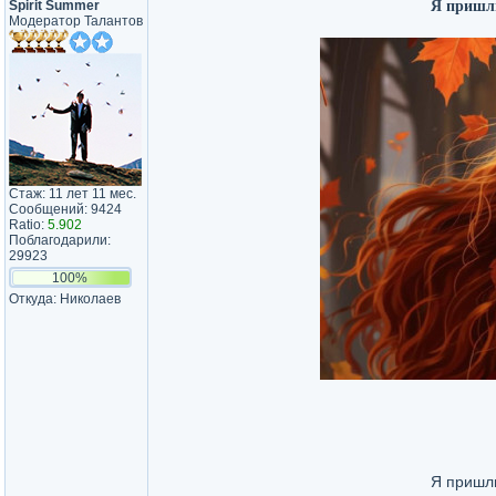
Spirit Summer
Я пришлю
Модератор Талантов
Стаж: 11 лет 11 мес.
Сообщений: 9424
Ratio:
5.902
Поблагодарили:
29923
100%
Откуда: Николаев
Я пришлю