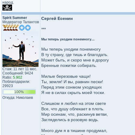
народ.
Spirit Summer
Сергей Есенин
Модератор Талантов
***
Мы теперь уходим понемногу…
Мы теперь уходим понемногу
В ту страну, где тишь и благодать.
Может быть, и скоро мне в дорогу
Бренные пожитки собирать.
Стаж: 11 лет 11 мес.
Сообщений: 9424
Милые березовые чащи!
Ratio:
5.902
Ты, земля! И вы, равнин пески!
Поблагодарили:
29923
Перед этим сонмом уходящих
100%
Я не в силах скрыть моей тоски.
Откуда: Николаев
Слишком я любил на этом свете
Все, что душу облекает в плоть.
Мир осинам, что, раскинув ветви,
Загляделись в розовую водь.
Много дум я в тишине продумал,