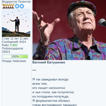
Модератор Талантов
Стаж: 11 лет 11 мес.
Сообщений: 9424
Ratio:
5.902
Поблагодарили:
29923
100%
Откуда: Николаев
Евгений Евтушенко
***
Я так завидовал всегда
всем тем,
кто пишет непонятно
и чьи стихи, как полупятна
из полудыма-полульда.
Я формалистов обожал,
глаза восторженно таращил,