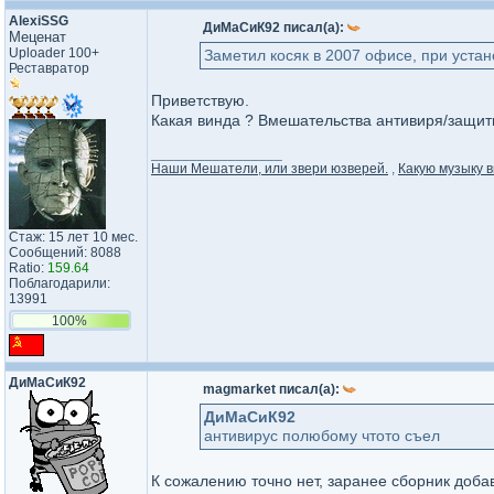
AlexiSSG
ДиМаСиК92 писал(а):
Меценат
Uploader 100+
Заметил косяк в 2007 офисе, при устан
Реставратор
Приветствую.
Какая винда ? Вмешательства антивиря/защи
_________________
Наши Мешатели, или звери юзверей.
,
Какую музыку в
Стаж: 15 лет 10 мес.
Сообщений: 8088
Ratio:
159.64
Поблагодарили:
13991
100%
ДиМаСиК92
magmarket писал(а):
ДиМаСиК92
антивирус полюбому чтото съел
К сожалению точно нет, заранее сборник доба