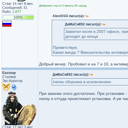
Стаж: 14 лет 8 мес.
Добавлено спустя 2 минуты 26 секунд:
Сообщений: 31
Ratio:
1.077
AlexiSSG писал(а):
100%
ДиМаСиК92 писал(а):
Заметил косяк в 2007 офисе, при
доходит до конца
Приветствую.
Какая винда ? Вмешательства антивир
Добрый вечер. Пробовал и на 7 и 10, в антиви
Eastoop
ДиМаСиК92 писал(а):
Сталкер
Экс-Куратор
папка сборника в исключениях
При закачке этого достаточно. При установке
папку и оттуда проистекает установка. А уж там
Стаж: 17 лет 3 мес.