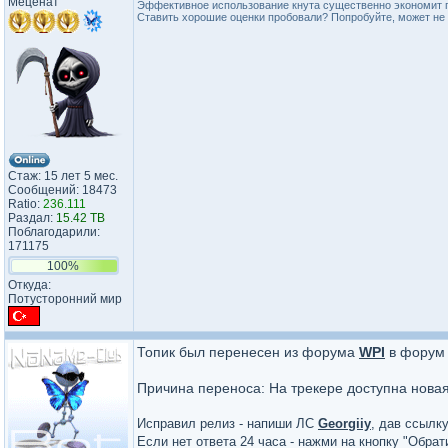
Меценат
Эффективное использование кнута существенно экономит 
Ставить хорошие оценки пробовали? Попробуйте, может не 
Стаж: 15 лет 5 мес.
Сообщений: 18473
Ratio:
236.111
Раздал:
15.42 TB
Поблагодарили:
171175
100%
Откуда:
Потусторонний мир
Топик был перенесен из форума
WPI
в фору
Причина переноса: На трекере доступна нова
Исправил релиз - напиши ЛС
Georgiiy
, дав ссылку
Если нет ответа 24 часа - нажми на кнопку "Обра