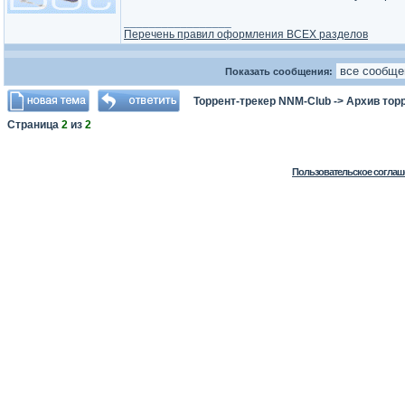
_________________
Перечень правил оформления ВСЕХ разделов
Показать сообщения:
Торрент-трекер NNM-Club
->
Архив тор
Страница
2
из
2
Пользовательское соглаш