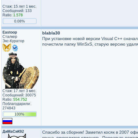
Стаж: 15 лет 1 мес.
Сообщений: 133
Ratio:
1.578
0.08%
Eastoop
blabla30
Сталкер
При установке новой версии Visual С++ сначал
Экс-Куратор
почистили папку WinSxS, старую версию удаля
Стаж: 17 лет 3 мес.
Сообщений: 30075
Ratio:
554.752
Поблагодарили:
274843
100%
ДиМаСиК92
Спасибо за сборник! Заметил косяк в 2007 офи
конца, приходится отменять. Поправьте пожал