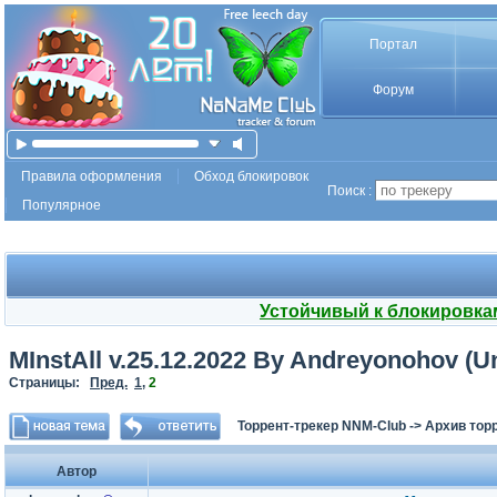
Портал
Форум
Правила оформления
Обход блокировок
Поиск :
Популярное
Устойчивый к блокировка
MInstAll v.25.12.2022 By Andreyonohov (U
Страницы:
Пред.
1
,
2
Торрент-трекер NNM-Club
->
Архив тор
Автор