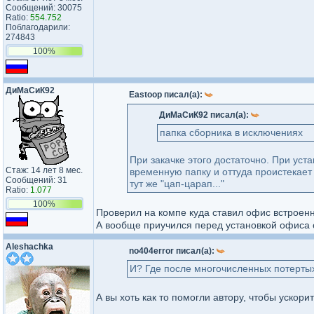
Сообщений: 30075
Ratio:
554.752
Поблагодарили:
274843
100%
ДиМаСиК92
Eastoop писал(а):
ДиМаСиК92 писал(а):
папка сборника в исключениях
При закачке этого достаточно. При уст
Стаж: 14 лет 8 мес.
временную папку и оттуда проистекает 
Сообщений: 31
тут же "цап-царап..."
Ratio:
1.077
100%
Проверил на компе куда ставил офис встроенны
А вообще приучился перед установкой офиса 
Aleshachka
no404error писал(а):
И? Где после многочисленных потертых
А вы хоть как то помогли автору, чтобы ускор