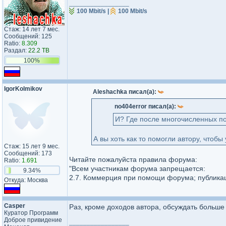
_________________
100 Mbit/s |
100 Mbit/s
Стаж: 14 лет 7 мес.
Сообщений: 125
Ratio:
8.309
Раздал:
22.2 TB
100%
IgorKolmikov
Aleshachka писал(а):
no404error писал(а):
И? Где после многочисленных по
А вы хоть как то помогли автору, чтоб
Стаж: 15 лет 9 мес.
Сообщений: 173
Читайте пожалуйста правила форума:
Ratio:
1.691
"Всем участникам форума запрещается:
9.34%
2.7. Коммерция при помощи форума; публикац
Откуда: Москва
Casper
Раз, кроме доходов автора, обсуждать больше
Куратор Программ
Доброе привидение
_________________