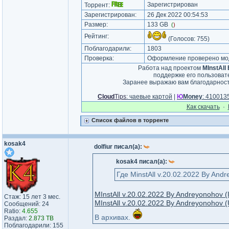
Зарегистрирован
Торрент:
Зарегистрирован:
26 Дек 2022 00:54:53
Размер:
133 GB
(
)
Рейтинг:
(Голосов:
755
)
Поблагодарили:
1803
Проверка:
Оформление проверено мод
Работа над проектом
MInstAll
поддержке его пользова
Заранее выражаю вам благодарнос
Cloud
Tips
: чаевые картой
|
Ю
Money
: 41001
Как cкачать
·
Список файлов в торренте
kosak4
dolfiur писал(а):
kosak4 писал(а):
Где MinstAll v.20.02.2022 By And
MInstAll v.20.02.2022 By Andreyonohov (
Стаж: 15 лет 3 мес.
MInstAll v.20.02.2022 By Andreyonohov 
Сообщений: 24
Ratio:
4.655
В архивах.
Раздал:
2.873 TB
Поблагодарили: 155