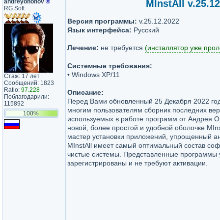
andreyonohov
®
MInstAll v.25.
RG Soft
Версия программы:
v.25.12.2022
Язык интерфейса:
Русский
Лечение:
не требуется
(инсталлятор уже прол
Системные требования:
• Windows XP/11
Стаж: 17 лет
Сообщений: 1823
Ratio:
97.228
Описание:
Поблагодарили:
Перед Вами обновленный 25 Декабря 2022 г
115892
многим пользователям сборник последних вер
100%
используемых в работе программ от Андрея О
новой, более простой и удобной оболочке MInst
мастер установки приложений, упрощенный а
MInstAll имеет самый оптимальный состав соф
чистые системы. Представленные программы 
зарегистрированы и не требуют активации.