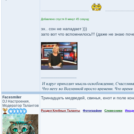
........................................
........................
Добавлено спустя 8 минут 45 секунд:
эх.. сон не нападает )))
зато вот что вспомнилось!!! (даже не знаю поч
_________________
Facesmiler
Тринадцать медведей, свинья, енот и поле ко
DJ Настроения,
Модератор Талантов
_________________
Раздел Клубные Таланты
Фотографии
Словесники
Имад