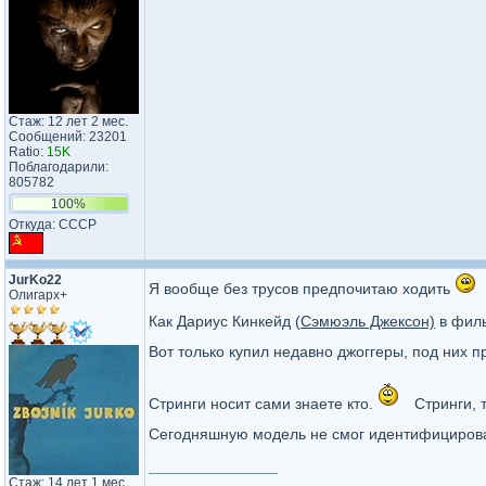
Стаж: 12 лет 2 мес.
Сообщений: 23201
Ratio:
15K
Поблагодарили:
805782
100%
Откуда: CCCP
JurKo22
Я вообще без трусов предпочитаю ходить
Олигарх+
Как Дариус Кинкейд (
Сэмюэль Джексон)
в фил
Вот только купил недавно джоггеры, под них п
Стринги носит сами знаете кто.
Стринги, т
Сегодняшную модель не смог идентифицирова
_________________
Стаж: 14 лет 1 мес.