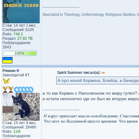
_________________
Specialist in Theology, Uniformology, Religious Studies,
Стаж: 14 лет 1 мес.
Сообщений: 6105
Ratio:
748.2
Раздал:
27.92 TB
Поблагодарили:
2843
100%
Рявкин
®
Spirit Summer писал(а):
Завсегдатай КТ
А про коней Корвина, Блейза, и Бенеди
а то как Корвин с Наполеоном по миру гулял?
и кстати непонятно где он был во вторую миро
_________________
Стаж: 15 лет 9 мес.
Сообщений: 28480
Ratio:
11M
Поблагодарили: