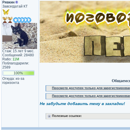
Рявкин
®
Завсегдатай КТ
Стаж: 15 лет 9 мес.
Сообщений: 28480
Ratio:
11M
Поблагодарили:
2589
100%
Откуда: из-за
Общаемся
горизонта
Просмотр доступен только для зарегистрирова
Просмотр доступен только для зарегистрирова
Не забудьте добавить тему в закладки!
Полезные ссылки: