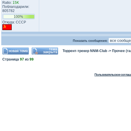
Ratio:
15K
Поблагодарили:
805782
100%
Откуда: CCCP
Показать сообщения:
Торрент-трекер NNM-Club
->
Прочее (т
Страница
97
из
99
Пользовательское соглаш