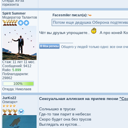
Откуда: из-за
горизонта
Spirit Summer
Facesmiler писал(а):
Модератор Талантов
Потом еще дедушка Оберона подтягив
Чёт вы друзья упрощаете..
А про коней Ко
_________________
Общего у людей только одно: все они оч
Стаж: 11 лет 11 мес.
Сообщений: 9412
Ratio:
5.899
Поблагодарили:
29862
100%
Откуда: Николаев
JurKo22
Сексуальная аллюзия на припев песни
"Со
Олигарх+
Солнышко в трусах
Где-то там парит в небесах
Скоро будет она без трусов
Выглядать из кустов…