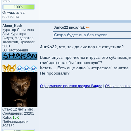
2589
100%
Откуда: из-за
горизонта
Alone_Kedr
JurKo22 писал(а):
Куратор Сериалов
Зам. Куратора
Скоро будет она без трусов
Видео, Модератор
Талантов, Uploader
500+,
JurKo22
, что, так до сих пор не отпустило?
DJ Настроения
Ваши опусы про члены и трусы это сублимаци
(либидо) в как бы "творческую"?
Кстати... Есть еще одно "интересное" занятие.
Не пробовали?
_________________
Оформление релизов
раздел Видео
|
Общие правил
Стаж: 12 лет 2 мес.
Сообщений: 23201
Ratio:
15K
Поблагодарили:
805782