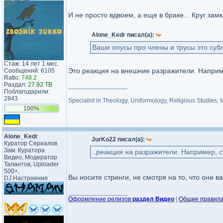
И не просто вдвоем, а еще в браке... Круг замк
Alone_Kedr писал(а):
Ваши опусы про члены и трусы это суб
Стаж: 14 лет 1 мес.
Это реакция на внешние разражители. Наприме
Сообщений: 6105
Ratio:
748.2
Раздал:
27.92 TB
_________________
Поблагодарили:
2843
Specialist in Theology, Uniformology, Religious Studies,
100%
Alone_Kedr
JurKo22 писал(а):
Куратор Сериалов
Зам. Куратора
..реакция на разражители. Например, с
Видео, Модератор
Талантов, Uploader
500+,
Вы носите стринги, не смотря на то, что они 
DJ Настроения
_________________
Оформление релизов
раздел Видео
|
Общие правил