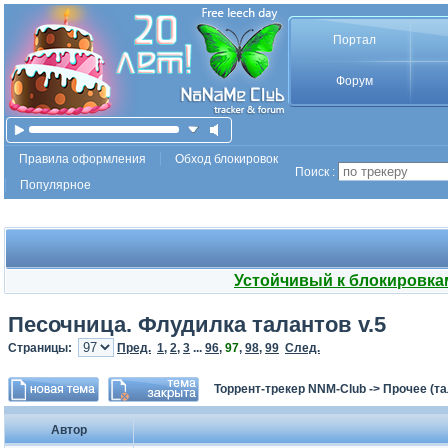
Портал
Форум
Правила оформления
Обход блокировок
Поиск :
Популярное
Устойчивый к блокировка
Песочница. Флудилка талантов v.5
Страницы:
Пред.
1
,
2
,
3
...
96
,
97
,
98
,
99
След.
Торрент-трекер NNM-Club
->
Прочее (т
Автор