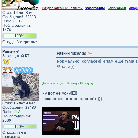
_________________
Раздел Клубные Таланты
Фотографии
Словесники
Имад
Стаж: 14 лет 8 мес.
Сообщений: 22313
Ratio:
63.171
Поблагодарили:
1476
100%
Откуда: Зазеркалье
Рявкин
®
Рявкин писал(а):
Завсегдатай КТ
нормально! согласен! и там ещё тьма вак
Фиона ))
Добавлено спустя 39 минут 16 секунд:
ну вот не усну!Ё!!
пока песня эта не пропоёт )))
Стаж: 15 лет 9 мес.
Сообщений: 28480
Ratio:
11M
Поблагодарили:
2589
100%
Откуда: из-за
горизонта