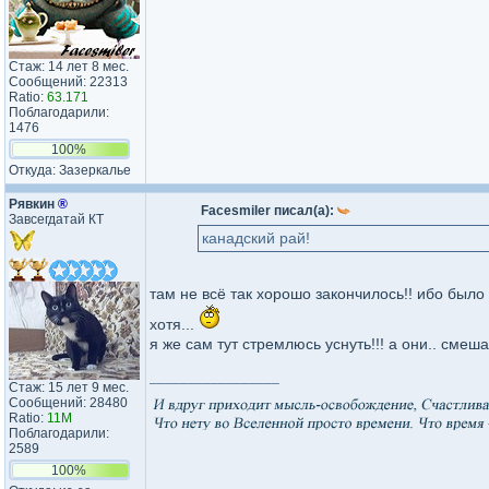
Стаж: 14 лет 8 мес.
Сообщений: 22313
Ratio:
63.171
Поблагодарили:
1476
100%
Откуда: Зазеркалье
Рявкин
®
Facesmiler писал(а):
Завсегдатай КТ
канадский рай!
там не всё так хорошо закончилось!! ибо было
хотя...
я же сам тут стремлюсь уснуть!!! а они.. смешат
_________________
Стаж: 15 лет 9 мес.
Сообщений: 28480
Ratio:
11M
Поблагодарили:
2589
100%