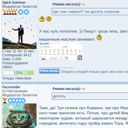
Spirit Summer
Рявкин писал(а):
Модератор Талантов
где сам сериал? на десять сезонов
У нас чуть потеплее. )) Пишут: гроза типа, тре
машинным маслом запивают.
Стаж: 11 лет 11 мес.
Сообщений: 9412
Ratio:
5.899
Поблагодарили:
_________________
29862
Общего у людей только одно: все они оч
100%
Откуда: Николаев
Facesmiler
Рявкин писал(а):
DJ Настроения,
Модератор Талантов
десять
Таки, да! Три сезона про Корвина, три про М
него тоже трилогия есть. Потом, про детей М
некотором чудаке, который шарахается между 
середине, включить пару-тройку камео Тора,