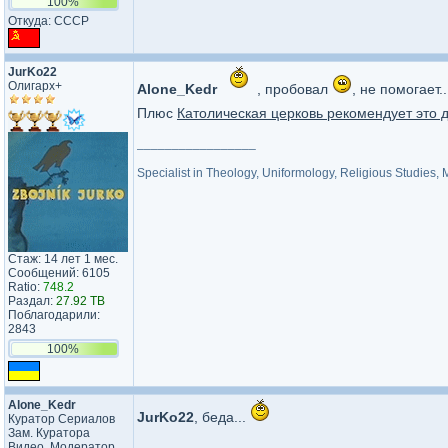
100%
Откуда: CCCP
JurKo22
Олигарх+
Alone_Kedr
, пробовал
, не помогает.
Плюс
Католическая церковь рекомендует это д
_________________
Specialist in Theology, Uniformology, Religious Studies,
Стаж: 14 лет 1 мес.
Сообщений: 6105
Ratio:
748.2
Раздал:
27.92 TB
Поблагодарили:
2843
100%
Alone_Kedr
JurKo22
, беда...
Куратор Сериалов
Зам. Куратора
Видео, Модератор
_________________