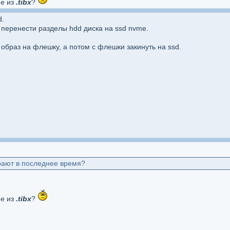
ие из
.tibx
?
d.
перенести разделы hdd диска на ssd nvme.
образ на флешку, а потом с флешки закинуть на ssd.
рают в последнее время?
ие из
.tibx
?