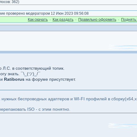
лосов:
362
)
е проверено модератором 12 Июн 2023 09:56:08
Как cкачать
·
Как раздать
·
Правильно оформить
·
Поднять 
 Л.С. в соответствующий топик.
огу знать. ¯\_(ツ)_/¯
 и
Ratiborus
на форуме присутствует.
 нужных беспроводных адаптеров и WI-FI профилей в сборку(х64,х32
ерепаковать ISO - с этим понятно.