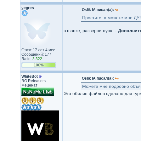
yegres
Oslik IA писал(а):
Простите, а можете мне ДУ
в шапке, разверни пункт -
Дополнит
Стаж: 17 лет 4 мес.
Сообщений: 177
Ratio:
3.322
100%
WhiteBot
®
Oslik IA писал(а):
RG Releasers
Меценат
Можете мне подробно объясн
Это обилие файлов сделано для гурм
_________________