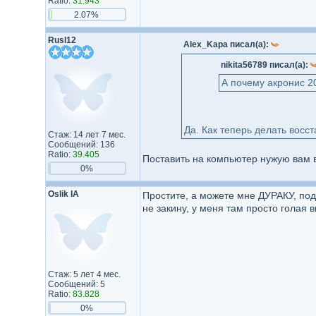
Ratio:
31.943
2.07%
Rusl12
Alex_Kapa писал(а):
nikita56789 писал(а):
А почему акронис 2
Да. Как теперь делать восс
Стаж: 14 лет 7 мес.
Сообщений: 136
Ratio:
39.405
Поставить на компьютер нужую вам 
0%
Oslik IA
Простите, а можете мне ДУРАКУ, подр
не закину, у меня там просто голая ви
Стаж: 5 лет 4 мес.
Сообщений: 5
Ratio:
83.828
0%