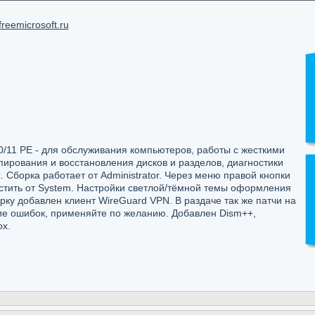
reemicrosoft.ru
0/11 PE - для обслуживания компьютеров, работы с жесткими
пирования и восстановления дисков и разделов, диагностики
 Сборка работает от Administrator. Через меню правой кнопки
тить от System. Настройки светлой/тёмной темы оформления
рку добавлен клиент WireGuard VPN. В раздаче так же патчи на
ние ошибок, применяйте по желанию. Добавлен Dism++,
ox.