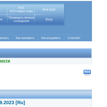
RSS
Мой Клуб
RSS новые темы
Проверить личные
ия
Вход
сообщения
 искать
Как скачивать
Как раздавать
Спасибо!
ности
9.2023 [Ru]