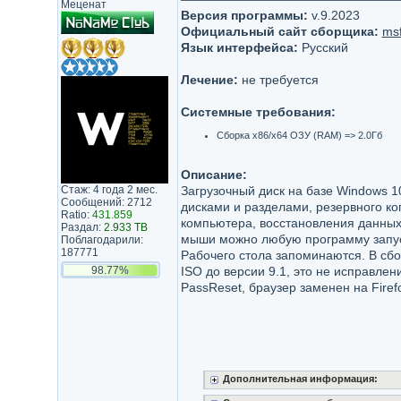
Меценат
Версия программы:
v.9.2023
Официальный сайт сборщика:
msf
Язык интерфейса:
Русский
Лечение:
не требуется
Системные требования:
Сборка x86/x64 ОЗУ (RAM) => 2.0Гб
Описание:
Стаж: 4 года 2 мес.
Загрузочный диск на базе Windows 1
Сообщений: 2712
дисками и разделами, резервного ко
Ratio:
431.859
компьютера, восстановления данных.
Раздал:
2.933 TB
мыши можно любую программу запус
Поблагодарили:
187771
Рабочего стола запоминаются. В сбо
98.77%
ISO до версии 9.1, это не исправле
PassReset, браузер заменен на Firef
Дополнительная информация: