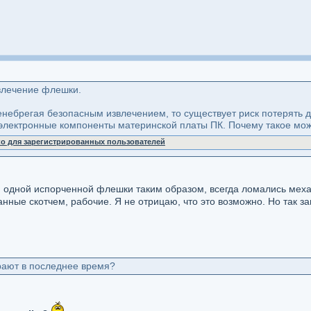
влечение флешки.
енебрегая безопасным извлечением, то существует риск потерять 
) электронные компоненты материнской платы ПК. Почему такое мо
ко для зарегистрированных пользователей
ни одной испорченной флешки таким образом, всегда ломались механ
нные скотчем, рабочие. Я не отрицаю, что это возможно. Но так зам
рают в последнее время?