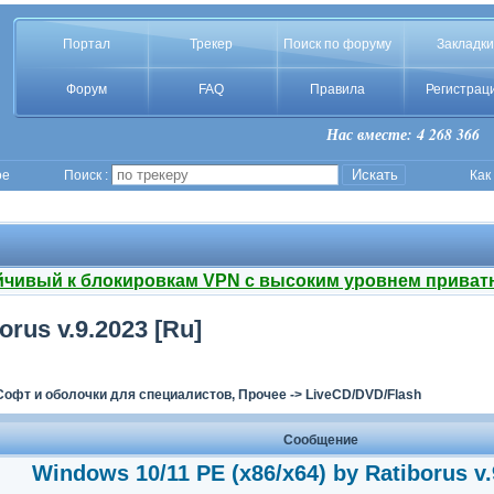
Портал
Трекер
Поиск по форуму
Закладки
Форум
FAQ
Правила
Регистрац
Нас вместе: 4 268 366
ое
Поиск :
Как
йчивый к блокировкам VPN с высоким уровнем приват
orus v.9.2023 [Ru]
Софт и оболочки для специалистов, Прочее
->
LiveCD/DVD/Flash
Сообщение
Windows 10/11 PE (x86/x64) by Ratiborus v.