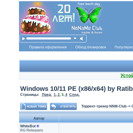
Правила оформления
Обход блокировок
Популярн
Усто
Windows 10/11 PE (x86/x64) by Ratib
Страницы:
Пред.
1
,
2
,
3
,
4
След.
Торрент-трекер NNM-Club
->
Автор
WhiteBot
®
RG Releasers