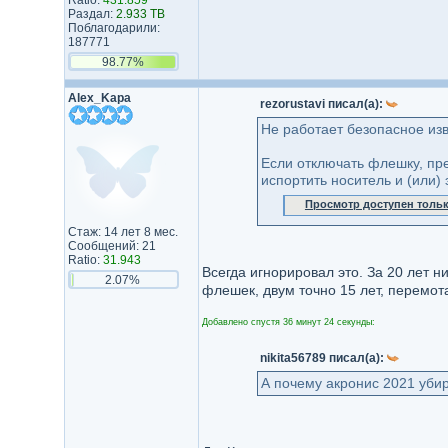
Ratio:
431.859
Раздал:
2.933 TB
Поблагодарили:
187771
98.77%
Alex_Kapa
rezorustavi писал(а):
Не работает безопасное из
Если отключать флешку, пр
испортить носитель и (или
Просмотр доступен толь
Стаж: 14 лет 8 мес.
Сообщений: 21
Ratio:
31.943
Всегда игнорировал это. За 20 лет 
2.07%
флешек, двум точно 15 лет, перемота
Добавлено спустя 36 минут 24 секунды:
nikita56789 писал(а):
А почему акронис 2021 уби