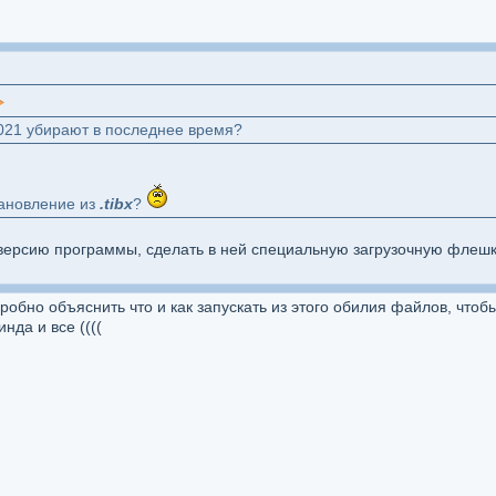
021 убирают в последнее время?
тановление из
.tibx
?
версию программы, сделать в ней специальную загрузочную флешку
обно объяснить что и как запускать из этого обилия файлов, чтобы
нда и все ((((