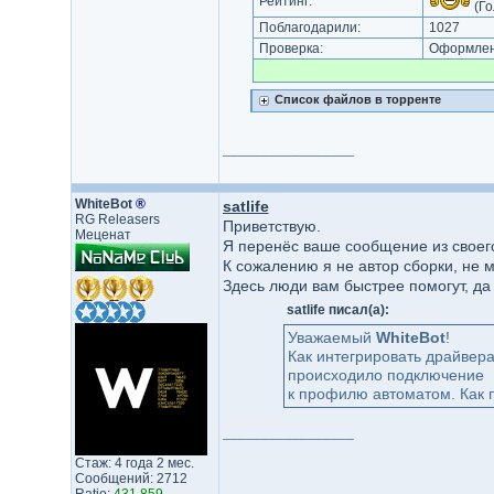
Рейтинг:
(Го
Поблагодарили:
1027
Проверка:
Оформлени
Список файлов в торренте
_________________
WhiteBot
®
satlife
RG Releasers
Приветствую.
Меценат
Я перенёс ваше сообщение из своего
К сожалению я не автор сборки, не м
Здесь люди вам быстрее помогут, да
satlife писал(а):
Уважаемый
WhiteBot
!
Как интегрировать драйвера
происходило подключение
к профилю автоматом. Как п
_________________
Стаж: 4 года 2 мес.
Сообщений: 2712