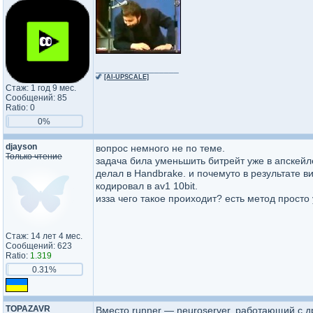
_________________
🦖
[AI-UPSCALE]
Стаж: 1 год 9 мес.
Сообщений: 85
Ratio: 0
0%
djayson
вопрос немного не по теме.
Только чтение
задача била уменьшить битрейт уже в апскей
делал в Handbrake. и почемуто в результате 
кодировал в аv1 10bit.
изза чего такое проиходит? есть метод прост
Стаж: 14 лет 4 мес.
Сообщений: 623
Ratio:
1.319
0.31%
TOPAZAVR
Вместо runner — neuroserver, работающий с 