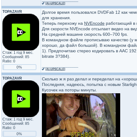
🦖
[AI-UPSCALE]
TOPAZAVR
Долгое время пользовался DVDFab 12 как чем
для хранения.
Теперь перехожу на
NVEncode
работающий в к
Для скорости NVEncode отсылает видео на вид
На средней машине скорость 600–700 fps.
В командном файле прописываю качество (у ме
хорошо, да файл большой). В командном файле
1). Предпочитаю стерео кодировать в AAC 192 к
Стаж: 1 год 9 мес.
bitrate 3?384).
Сообщений: 85
Ratio: 0
_________________
0%
🦖
[AI-UPSCALE]
TOPAZAVR
Сколько ж я раз делал и переделал на «хорош
Последняя, надеюсь, попытка с новым Starlight 
Кусочек на поторы минуты.
Стаж: 1 год 9 мес.
Сообщений: 85
Ratio: 0
0%