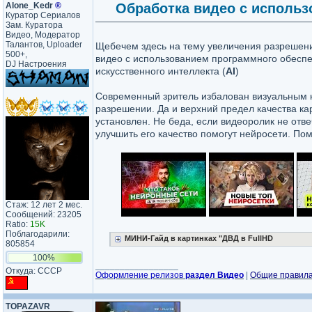
Alone_Kedr
®
Обработка видео с использо
Куратор Сериалов
Зам. Куратора
Видео, Модератор
Талантов, Uploader
Щебечем здесь на тему увеличения разрешени
500+,
видео с использованием программного обеспе
DJ Настроения
искусственного интеллекта (
AI
)
Современный зритель избалован визуальным 
разрешении. Да и верхний предел качества ка
установлен. Не беда, если видеоролик не отве
улучшить его качество помогут нейросети. Пом
Стаж: 12 лет 2 мес.
Сообщений: 23205
Ratio:
15K
Поблагодарили:
МИНИ-Гайд в картинках "ДВД в FullHD
805854
100%
_________________
Откуда: CCCP
Оформление релизов
раздел Видео
|
Общие правил
TOPAZAVR