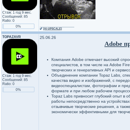
Стаж: 1 год 9 мес.
Сообщений: 85
Ratio: 0
_________________
0%
🦖
[AI-UPSCALE]
TOPAZAVR
25.06.26
Adobe п
Компания Adobe отмечает высокий спрос
специалистов, в том числе на Adobe Fir
творческих и генеративных API и сервис
Объединение компании Topaz Labs, спе
Стаж: 1 год 9 мес.
Сообщений: 85
качества видео и изображений, с перед
Ratio: 0
видеоспециалистам, фотографам и пред
0%
формате и при любом рабочем процесс
Topaz Labs привносит глубокий опыт в 
работы непосредственно на устройствах
отзывчивые творческие решения, а такж
экономически эффективными для творче
_________________