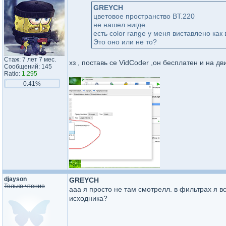
GREYCH
цветовое пространство BT.220
не нашел нигде.
есть color range у меня виставлено как в
Это оно или не то?
Стаж: 7 лет 7 мес.
хз , поставь се VidCoder ,он бесплатен и на д
Сообщений: 145
Ratio:
1.295
0.41%
djayson
GREYCH
Только чтение
ааа я просто не там смотрелл. в фильтрах я в
исходника?