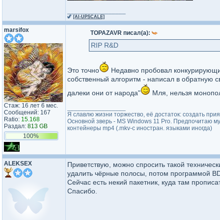
_________________
🦖
[AI-UPSCALE]
marsifox
TOPAZAVR писал(а):
RIP R&D
Это точно
Недавно пробовал конкурирующий 
собственный алгоритм - написал в обратную с
далеки они от народа"
Мля, нельзя монопол
Стаж: 16 лет 6 мес.
_________________
Сообщений: 167
Я славлю жизни торжество, её достаток: создать прият
Ratio:
15.168
Основной зверь - MS Windows 11 Pro. Предпочитаю м
Раздал:
813 GB
контейнеры mp4 (.mkv-с иностран. языками иногда)
100%
ALEKSEX
Приветствую, можно спросить такой техничес
удалить чёрные полосы, потом программой B
Сейчас есть некий пакетник, куда там прописа
Спасибо.