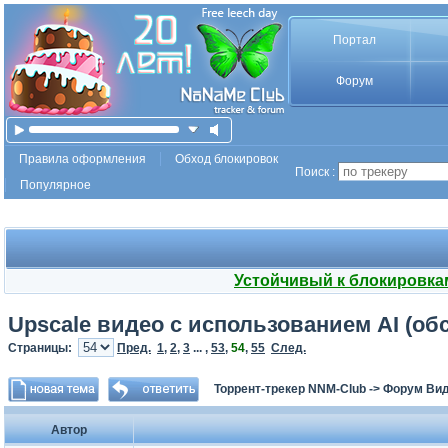
Портал
Форум
Правила оформления
Обход блокировок
Поиск :
Популярное
Устойчивый к блокировка
Upscale видео с использованием AI (о
Страницы:
Пред.
1
,
2
,
3
... ,
53
,
54
,
55
След.
Торрент-трекер NNM-Club
->
Форум Ви
Автор