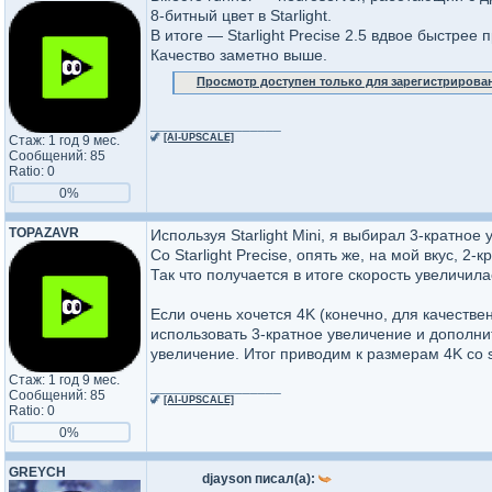
8-битный цвет в Starlight.
В итоге — Starlight Precise 2.5 вдвое быстрее 
Качество заметно выше.
Просмотр доступен только для зарегистрирова
_________________
🦖
[AI-UPSCALE]
Стаж: 1 год 9 мес.
Сообщений: 85
Ratio: 0
0%
TOPAZAVR
Используя Starlight Mini, я выбирал 3-кратное 
Со Starlight Precise, опять же, на мой вкус, 
Так что получается в итоге скорость увеличил
Если очень хочется 4K (конечно, для качествен
использовать 3-кратное увеличение и дополнит
увеличение. Итог приводим к размерам 4K со s
Стаж: 1 год 9 мес.
_________________
Сообщений: 85
🦖
[AI-UPSCALE]
Ratio: 0
0%
GREYCH
djayson писал(а):