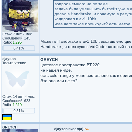
вопрос немного не по теме.
задача била уменьшить битрейт уже в
делал в Handbrake. и почемуто в резул
кодировал в аv1 10bit.
изза чего такое проиходит? есть мето
Стаж: 7 лет 7 мес.
Сообщений: 145
Может в Handbrake в аv1 10bit выставлено цвет
Ratio:
1.295
Handbrake , я пользуюсь VidCoder который на
0.41%
djayson
GREYCH
Только чтение
цветовое пространство BT.220
не нашел нигде.
есть color range у меня виставлено как в оригин
Это оно или не то?
Стаж: 14 лет 4 мес.
Сообщений: 623
Ratio:
1.319
0.31%
GREYCH
djayson писал(а):