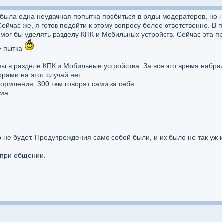
же была одна неудачная попытка пробиться в ряды модераторов, но 
Сейчас же, я готов подойти к этому вопросу более ответственно. В
 мог бы уделять разделу КПК и Мобильных устройств. Сейчас эта 
не пытка
изы в разделе КПК и Мобильные устройства. За все это время набр
ами на этот случай нет.
ормления. 300 тем говорят сами за себя.
ема.
 не будет. Предупреждения само собой были, и их было не так уж и
 при общении.