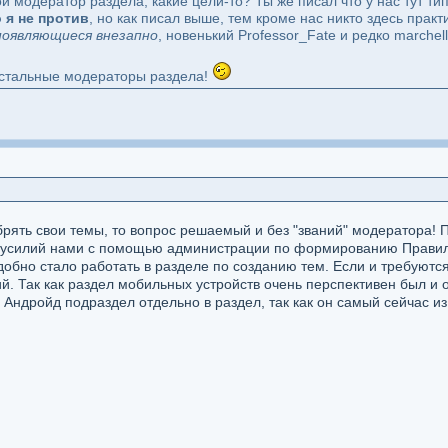
й модератор раздела, какие цели-то? Ты же писал что у нас тут ти
 я не против
, но как писал выше, тем кроме нас никто здесь прак
появляющиеся внезапно
, новенький Professor_Fate и редко marchel
остальные модераторы раздела!
обрять свои темы, то вопрос решаемый и без "званий" модератора! 
 усилий нами с помощью администрации по формированию Правил 
удобно стало работать в разделе по созданию тем. Если и требуютс
. Так как раздел мобильных устройств очень перспективен был и о
Андройд подраздел отдельно в раздел, так как он самый сейчас и