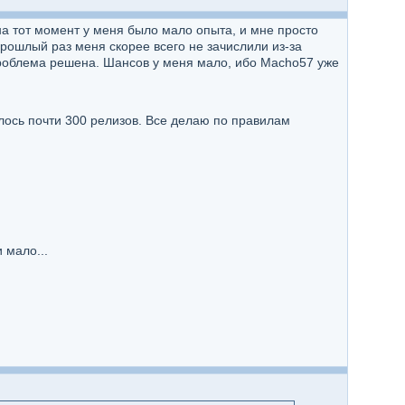
на тот момент у меня было мало опыта, и мне просто
 прошлый раз меня скорее всего не зачислили из-за
проблема решена. Шансов у меня мало, ибо Macho57 уже
алось почти 300 релизов. Все делаю по правилам
 мало...