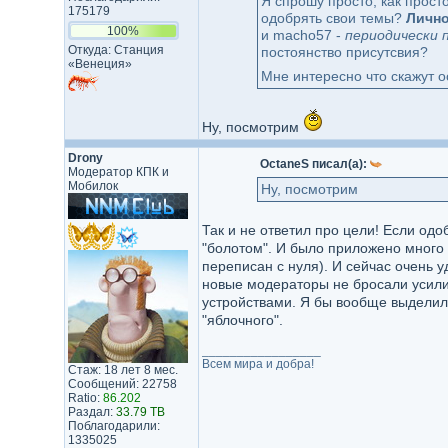
Я спрошу просто, как просто
175179
одобрять свои темы?
Лично
100%
и macho57 -
периодически 
Откуда: Станция
постоянство присутсвия?
«Венеция»
Мне интересно что скажут 
Ну, посмотрим
Drony
OctaneS писал(а):
Модератор КПК и
Мобилок
Ну, посмотрим
Так и не ответил про цели! Если од
"болотом". И было приложено много
переписан с нуля). И сейчас очень 
новые модераторы не бросали усилий
устройствами. Я бы вообще выделил 
"яблочного".
_________________
Всем мира и добра!
Стаж: 18 лет 8 мес.
Сообщений: 22758
Ratio:
86.202
Раздал:
33.79 TB
Поблагодарили:
1335025