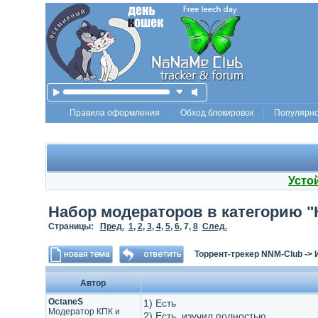
Правила оформления
Обход блокировок
Популярн
Усто
Набор модераторов в категорию 
Страницы:
Пред.
1
,
2
,
3
,
4
,
5
,
6
,
7
,
8
След.
Торрент-трекер NNM-Club
->
Автор
OctaneS
1) Есть
Модератор КПК и
2) Есть, изучил полностью