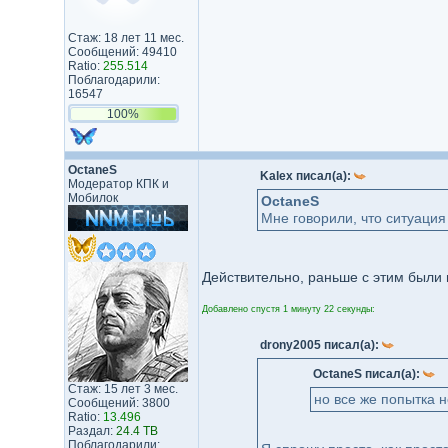
Стаж: 18 лет 11 мес.
Сообщений: 49410
Ratio:
255.514
Поблагодарили:
16547
100%
OctaneS
Kalex писал(а):
Модератор КПК и
Мобилок
OctaneS
Мне говорили, что ситуация
Действительно, раньше с этим были
Добавлено спустя 1 минуту 22 секунды:
drony2005 писал(а):
OctaneS писал(а):
Стаж: 15 лет 3 мес.
но все же попытка н
Сообщений: 3800
Ratio:
13.496
Раздал:
24.4 TB
Поблагодарили: