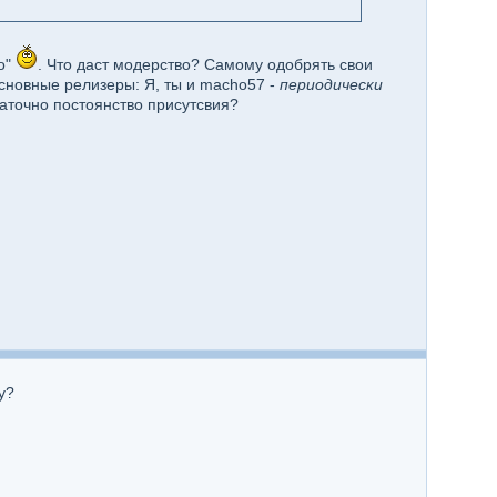
о"
. Что даст модерство? Самому одобрять свои
основные релизеры: Я, ты и macho57 -
периодически
статочно постоянство присутсвия?
у?