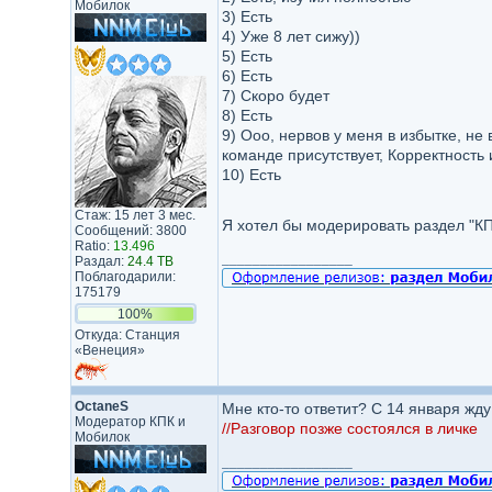
Мобилок
3) Есть
4) Уже 8 лет сижу))
5) Есть
6) Есть
7) Скоро будет
8) Есть
9) Ооо, нервов у меня в избытке, не
команде присутствует, Корректность
10) Есть
Стаж: 15 лет 3 мес.
Я хотел бы модерировать раздел "К
Сообщений: 3800
Ratio:
13.496
_________________
Раздал:
24.4 TB
Поблагодарили:
175179
100%
Откуда: Станция
«Венеция»
OctaneS
Мне кто-то ответит? C 14 января жду 
Модератор КПК и
//Разговор позже состоялся в личке
Мобилок
_________________