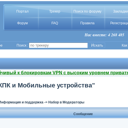
Портал
Трекер
Поиск по форуму
Закладки
Форум
FAQ
Правила
Регистрац
Нас вместе: 4 268 485
ое
Поиск :
Как
йчивый к блокировкам VPN с высоким уровнем приват
"КПК и Мобильные устройства"
Информация и поддержка
->
Набор в Модераторы
Сообщение