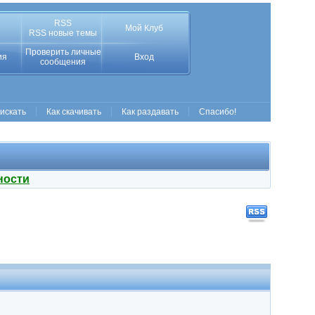
RSS
Мой Клуб
RSS новые темы
Проверить личные
ия
Вход
сообщения
 искать
Как скачивать
Как раздавать
Спасибо!
ности