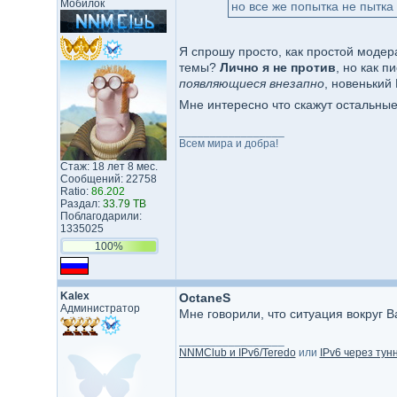
Мобилок
но все же попытка не пытка
Я спрошу просто, как простой модера
темы?
Лично я не против
, но как 
появляющиеся внезапно
, новенький
Мне интересно что скажут остальны
_________________
Всем мира и добра!
Стаж: 18 лет 8 мес.
Сообщений: 22758
Ratio:
86.202
Раздал:
33.79 TB
Поблагодарили:
1335025
100%
Kalex
OctaneS
Администратор
Мне говорили, что ситуация вокруг 
_________________
NNMClub и IPv6/Teredo
или
IPv6 через тун