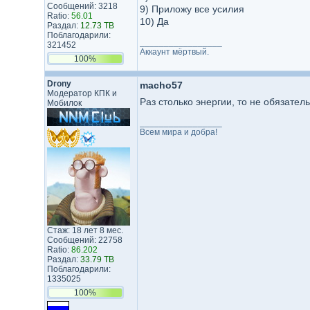
Сообщений: 3218
9) Приложу все усилия
Ratio:
56.01
10) Да
Раздал:
12.73 TB
Поблагодарили:
_________________
321452
Аккаунт мёртвый.
100%
Drony
macho57
Модератор КПК и
Раз столько энергии, то не обязате
Мобилок
_________________
Всем мира и добра!
Стаж: 18 лет 8 мес.
Сообщений: 22758
Ratio:
86.202
Раздал:
33.79 TB
Поблагодарили:
1335025
100%