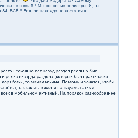
па "болото"
. Что даст модерство? Самому
тически не создаёт! Мы основные релизеры: Я, ты
lo34. ВСЁ!!! Есть ли надежда на достаточно
Просто несколько лет назад раздел реально был
и релиз-визарда раздела (который был практически
я доработки, то минимальные. Поэтому и хочется, чтобы
стаётся, так как мы в жизни пользуемся этими
з всех в мобильном активный. На порядок разнообразнее