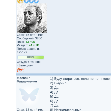
Стаж: 15 лет 3 мес.
Сообщений: 3800
Ratio:
13.496
Раздал:
24.4 TB
Поблагодарили:
175179
100%
Откуда: Станция
«Венеция»
macho57
1) Буду стараться, если не понимаю
Только чтение
2) Выучил
3) Да
4) Да
5) Да
6) Да
7) Да
8) Незначительные
Стаж: 13 лет 4 мес.