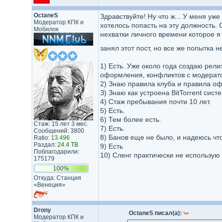
OctaneS
Здравствуйте! Ну что ж... У меня у
Модератор КПК и
хотелось попасть на эту должность. 
Мобилок
нехватки личного времени которое я
занял этот пост, но все же попытка 
1) Есть. Уже около года создаю рел
оформления, конфликтов с модератор
2) Знаю правила клуба и правила оф
З) Знаю как устроена BitTorrent сист
4) Стаж пребывания почти 10 лет.
5) Есть.
6) Тем более есть.
Стаж: 15 лет 3 мес.
7) Есть.
Сообщений: 3800
8) Банов еще не было, и надеюсь что
Ratio:
13.496
Раздал:
24.4 TB
9) Есть
Поблагодарили:
10) Сленг практически не использую
175179
100%
Откуда: Станция
«Венеция»
Drony
OctaneS писал(а):
Модератор КПК и