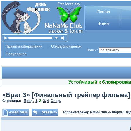
Портал
Форум
Правила оформления
Обход блокировок
Поиск :
Популярное
Устойчивый к блокировка
«Брат 3» [Финальный трейлер фильма]
Страницы:
Пред.
1
,
2
,
3
,
4
След.
Торрент-трекер NNM-Club
->
Форум Ви