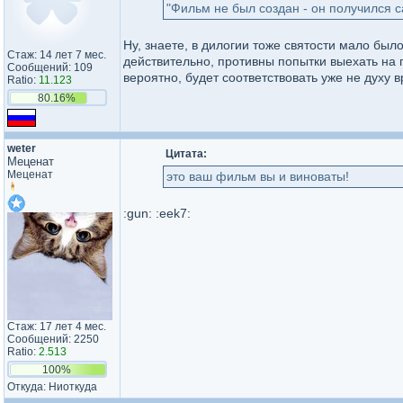
"Фильм не был создан - он получился са
Ну, знаете, в дилогии тоже святости мало был
Стаж: 14 лет 7 мес.
действительно, противны попытки выехать на п
Сообщений: 109
вероятно, будет соответствовать уже не духу 
Ratio:
11.123
80.16%
weter
Цитата:
Меценат
Меценат
это ваш фильм вы и виноваты!
:gun: :eek7:
Стаж: 17 лет 4 мес.
Сообщений: 2250
Ratio:
2.513
100%
Откуда: Ниоткуда