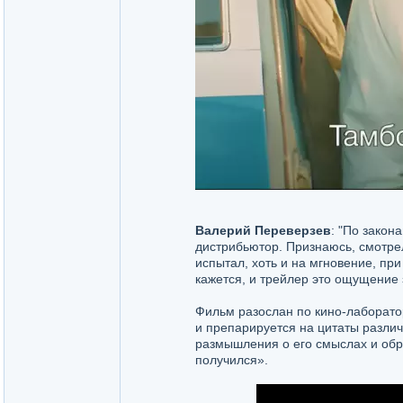
Валерий Переверзев
: "По закон
дистрибьютор. Признаюсь, смотрел
испытал, хоть и на мгновение, п
кажется, и трейлер это ощущение
Фильм разослан по кино-лаборато
и препарируется на цитаты разли
размышления о его смыслах и образ
получился».