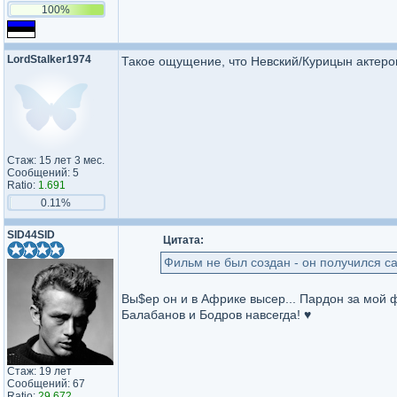
100%
LordStalker1974
Такое ощущение, что Невский/Курицын актеров
Стаж: 15 лет 3 мес.
Сообщений: 5
Ratio:
1.691
0.11%
SID44SID
Цитата:
Фильм не был создан - он получился с
Вы$ер он и в Африке высер... Пардон за мой 
Балабанов и Бодров навсегда! ♥
Стаж: 19 лет
Сообщений: 67
Ratio:
29.672