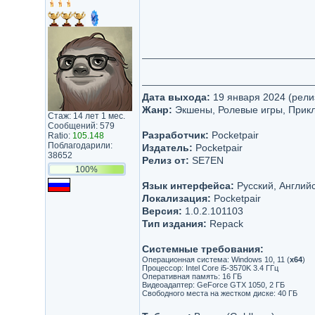
Дата выхода:
19 января 2024 (рели
Жанр:
Экшены, Ролевые игры, Прик
Стаж: 14 лет 1 мес.
Сообщений: 579
Разработчик:
Pocketpair
Ratio:
105.148
Поблагодарили:
Издатель:
Pocketpair
38652
Релиз от:
SE7EN
100%
Язык интерфейса:
Русский, Английс
Локализация:
Pocketpair
Версия:
1.0.2.101103
Тип издания:
Repack
Системные требования:
Операционная система: Windows 10, 11 (
x64
)
Процессор: Intel Core i5-3570K 3.4 ГГц
Оперативная память: 16 ГБ
Видеоадаптер: GeForce GTX 1050, 2 ГБ
Свободного места на жестком диске: 40 ГБ