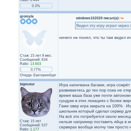
Ratio: 0.444
0.3%
gromyla
windows102020 писал(а):
Видел эту игру играл через 
ничего не понял, что ты там видел ич
Стаж: 15 лет 9 мес.
Сообщений: 634
Ratio:
13.603
0.77%
Откуда: Екатеринбург
bigmotor
Игра напичкана багами, игра сожрёт
развиваетесь до тех пор пока не отк
время ваша база уже почти автономн
сундуки в этих локациях с более ж
Гаме овер игра закрыта на 100% . И
школьник который сделал сервер для
На всё это потребуется около месяц
Стаж: 15 лет
нельзя например поставить яйца в и
Сообщений: 537
серверах вообще молчу там просто н
Ratio:
1.177