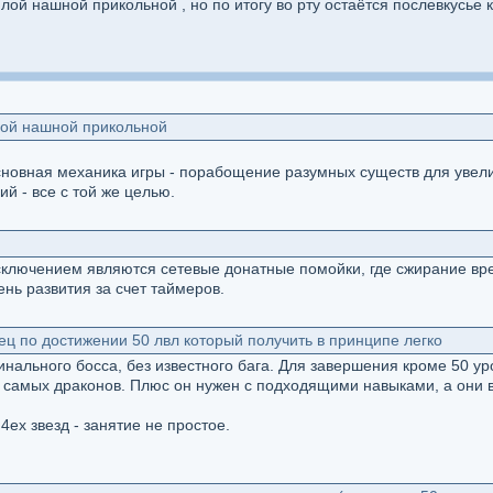
лой нашной прикольной , но по итогу во рту остаётся послевкусье к
лой нашной прикольной
основная механика игры - порабощение разумных существ для увел
й - все с той же целью.
я
сключением являются сетевые донатные помойки, где сжирание вре
нь развития за счет таймеров.
ец по достижении 50 лвл который получить в принципе легко
нального босса, без известного бага. Для завершения кроме 50 уро
х самых драконов. Плюс он нужен с подходящими навыками, а они
4ех звезд - занятие не простое.