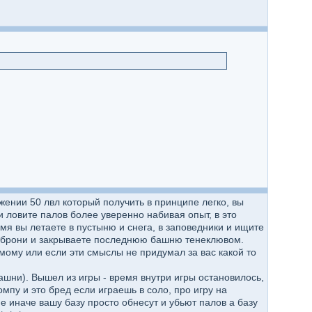
жении 50 лвл который получить в принципе легко, вы
и ловите палов более уверенно набивая опыт, в это
мя вы летаете в пустыню и снега, в заповедники и ищите
й брони и закрываете последнюю башню тенеклювом.
мому или если эти смыслы не придумал за вас какой то
ашни). Вышел из игры - время внутри игры остановилось,
пу и это бред если играешь в соло, про игру на
е иначе вашу базу просто обнесут и убьют палов а базу