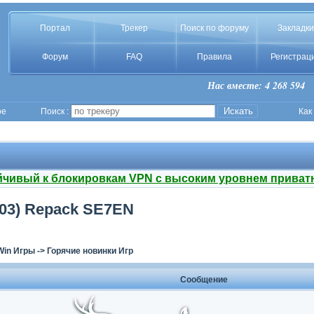
Портал
Трекер
Поиск по форуму
Закладки
Форум
FAQ
Правила
Регистрац
Нас вместе: 4 268 594
ое
Поиск :
Как
йчивый к блокировкам VPN с высоким уровнем приват
01103) Repack SE7EN
Win Игры
->
Горячие новинки Игр
Сообщение