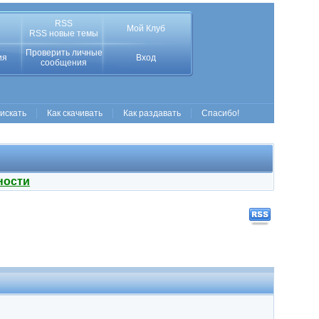
RSS
Мой Клуб
RSS новые темы
Проверить личные
ия
Вход
сообщения
 искать
Как скачивать
Как раздавать
Спасибо!
ности