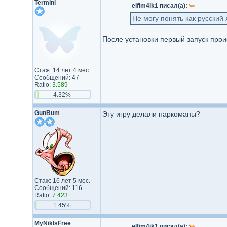
Termini
elfim4ik1 писал(а):
Не могу понять как русский
После установки первый запуск проис
Стаж: 14 лет 4 мес.
Сообщений: 47
Ratio:
3.589
4.32%
GunBum
Эту игру делали наркоманы?
Стаж: 16 лет 5 мес.
Сообщений: 116
Ratio:
7.423
1.45%
MyNikIsFree
elfim4ik1 писал(а):