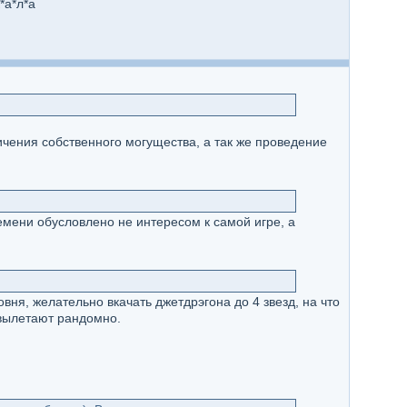
*а*л*а
ичения собственного могущества, а так же проведение
мени обусловлено не интересом к самой игре, а
вня, желательно вкачать джетдрэгона до 4 звезд, на что
 вылетают рандомно.