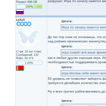
разрушат. Игра по началу кажется ми
Раздал:
898 GB
100%
LeXxX
Цитата:
Игра по началу кажется ми
До тех пор пока не осознаешь, что 
над рабами евгенических манипуляци
Цитата:
Стаж: 16 лет 4 мес.
игра сожрёт всё ваше врем
Сообщений: 132
как и любая другая хорошая игра. И
Ratio:
30.479
необходимостью поддерживать урове
1.43%
Цитата:
игра вполне себе имеет кон
50 уровень не позволяет забороть фи
требуется дичайшее количество эти
Ну и всех прочих рабов вкачивать до 
Цитата: