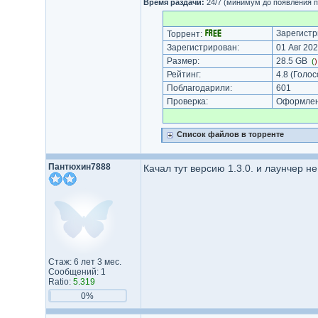
Время раздачи:
24/7 (минимум до появления п
Зарегистр
Торрент:
Зарегистрирован:
01 Авг 202
Размер:
28.5 GB
(
Рейтинг:
4.8
(Голос
Поблагодарили:
601
Проверка:
Оформлени
Список файлов в торренте
Пантюхин7888
Качал тут версию 1.3.0. и лаунчер н
Стаж: 6 лет 3 мес.
Сообщений: 1
Ratio:
5.319
0%