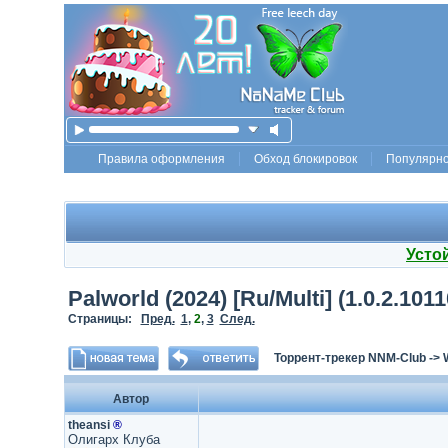
Правила оформления
Обход блокировок
Популярн
Усто
Palworld (2024) [Ru/Multi] (1.0.2.1
Страницы:
Пред.
1
,
2
,
3
След.
Торрент-трекер NNM-Club
->
Автор
theansi
®
Олигарх Клуба