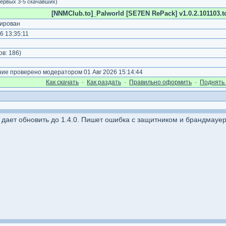
ервых 3-5 скачавших)
[NNMClub.to]_Palworld [SE7EN RePack] v1.0.2.101103.to
ирован
6 13:35:11
)
ов:
186
)
е проверено модератором 01 Авг 2026 15:14:44
Как cкачать
·
Как раздать
·
Правильно оформить
·
Поднять 
е дает обновить до 1.4.0. Пишет ошибка с защитником и брандмауер