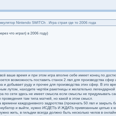
эмулятор Nintendo SWITCh . Игра страя где то 2006 года
ерез что играл) в 2006 году)
 всё ваше время и при этом игра вполне себе имеет конец по дости
роется возможность поставить станок 2 лвл для производства сфер 
а и добывает руду и прочее для производства этих сфер. В это вре
ирным лутом, находите чертёж ракетницы и желательно легендарно
гра по сети здесь не имеет смысла если смыслы не придумывать са
 проведения там типа матчей, но какой в этом смысл.
а времени каждодневного задротства (прокачать 50 лвл и закрыть б
нкубатор и выйти, нужно ИСДЕТЬ И ЖДАТЬ привязанным цепью к ком
ужно жить, в гильдии всегда должно быть несколько челов в онлайн