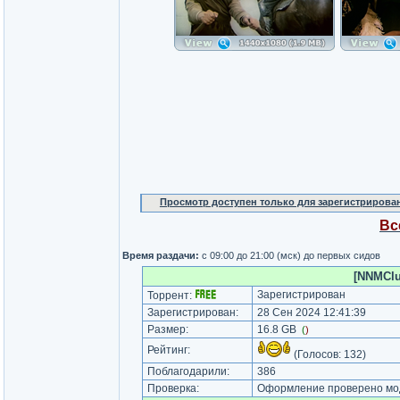
Просмотр доступен только для зарегистрирова
Вс
Время раздачи:
с 09:00 до 21:00 (мск) до первых сидов
[NNMClu
Зарегистрирован
Торрент:
Зарегистрирован:
28 Сен 2024 12:41:39
Размер:
16.8 GB
(
)
Рейтинг:
(Голосов:
132
)
Поблагодарили:
386
Проверка:
Оформление проверено мод