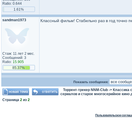
Ratio: 0.644
1.61%
sandman1973
Классный фильм! Стабильно раз в год точно п
Стаж: 11 лет 2 мес.
Сообщений: 3
Ratio:
15.905
85.37%
Показать сообщения:
Торрент-трекер NNM-Club
->
Классика с
сериалов и старое многосерийное кино д
Страница
2
из
2
Пользовательское соглаш