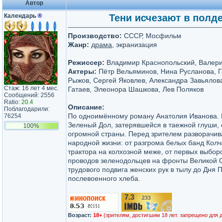
Автор
Календарь
®
Тени исчезают в полден
Производство:
СССР, Мосфильм
Жанр:
драма
, экранизация
Режиссер:
Владимир Краснопольский, Валери
Актеры:
Пётр Вельяминов, Нина Русланова, Г
Рыжов, Сергей Яковлев, Александра Завьялов
Стаж: 16 лет 4 мес.
Гатаев, Элеонора Шашкова, Лев Поляков
Сообщений: 2556
Ratio:
20.4
Описание:
Поблагодарили:
По одноимённому роману Анатолия Иванова.
76254
Зеленый Дол, затерявшейся в таежной глуши,
100%
огромной страны. Перед зрителем разворачи
народной жизни: от разгрома белых банд Кол
трактора на колхозной меже, от первых выбор
проводов зеленодольцев на фронты Великой О
трудового подвига женских рук в тылу до Дня 
послевоенного хлеба.
7.3
233
/10
Возраст:
18+
(зрителям, достигшим 18 лет. запрещено для 