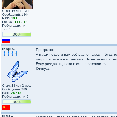
Стаж: 16 лет 1 мес.
Сообщений: 1344
Ratio:
29.1
Раздал:
144.2 TB
Поблагодарили:
12805
100%
rn3qmo2
Прекрасно!
А наши недруги вам всё равно нагадят. Будь то
чторб пытаться нас унизить. Но не за что, и о
Буду раздавать, пока комп не закончится.
Клянусь.
Стаж: 13 лет 2 мес.
Сообщений: 289
Ratio:
25.618
Поблагодарили: 5
100%
FLMike