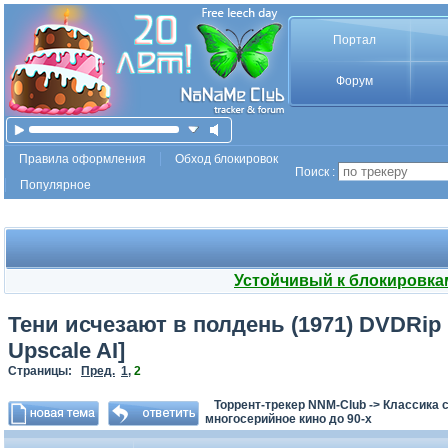
Портал
Форум
Правила оформления
Обход блокировок
Поиск :
Популярное
Устойчивый к блокировка
Тени исчезают в полдень (1971) DVDRip [
Upscale AI]
Страницы:
Пред.
1
,
2
Торрент-трекер NNM-Club
->
Классика с
многосерийное кино до 90-х