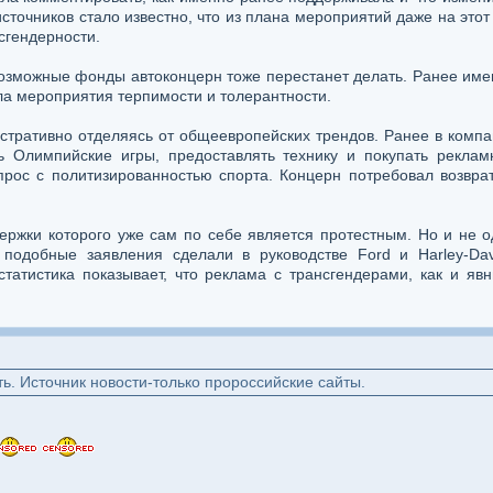
источников стало известно, что из плана мероприятий даже на этот
сгендерности.
возможные фонды автоконцерн тоже перестанет делать. Ранее им
ла мероприятия терпимости и толерантности.
нстративно отделяясь от общеевропейских трендов. Ранее в комп
ть Олимпийские игры, предоставлять технику и покупать реклам
рос с политизированностью спорта. Концерн потребовал возврат
держки которого уже сам по себе является протестным. Но и не 
 подобные заявления сделали в руководстве Ford и Harley-Da
статистика показывает, что реклама с трансгендерами, как и я
ь. Источник новости-только пророссийские сайты.