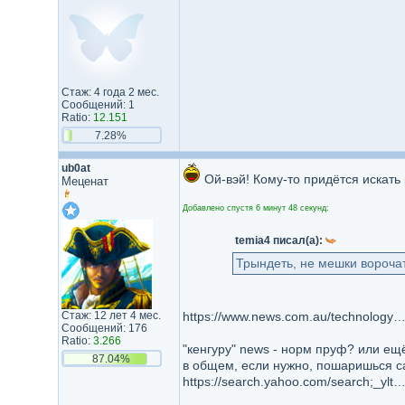
Стаж: 4 года 2 мес.
Сообщений: 1
Ratio:
12.151
7.28%
ub0at
Ой-вэй! Кому-то придётся искать
Меценат
Добавлено спустя 6 минут 48 секунд:
temia4 писал(а):
Трындеть, не мешки ворочат
Стаж: 12 лет 4 мес.
https://www.news.com.au/technology/huge-reaction-as-toyota-shifts-away-from-dei-and-prolgbtq-events/news-story/d9abbcd0523df3d77a859366b6
Сообщений: 176
Ratio:
3.266
"кенгуру" news - норм пруф? или ещ
87.04%
в общем, если нужно, пошаришься с
https://search.yahoo.com/search;_ylt=AwrJ.PT63gdnzicE4i5XNyoA;_ylc=X1MDMjc2NjY3OQRfcgMyBGZyA3lmcC10BGZyMgNzYi10b3AEZ3ByaWQDYmR5LjZwTXFTOUNCU1dQajYwOTdlQQRuX3JzbHQDMARuX3N1Z2cDMQRvcmlnaW4Dc2VhcmNoLnlhaG9vLmNvbQRwb3MDMARwcXN0cgMEcHFzdHJsAzAEcXN0cmwDMjYEcXVlcnkDVE9ZT1RBJTIwbm90JTIwc3VwcG9ydGluZyUyMGxnYnQEdF9zdG1wAzE3Mjg1NjkxMzY-?p=TOYOTA+not+supporting+lgbt&fp=1&fr=yf