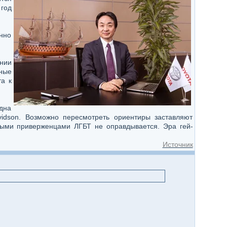
 год
енно
ании
ные
а к
одна
vidson. Возможно пересмотреть ориентиры заставляют
вными приверженцами ЛГБТ не оправдывается. Эра гей-
Источник