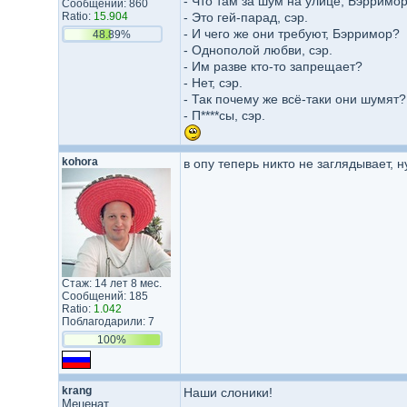
- Что там за шум на улице, Бэрримо
Сообщений: 860
Ratio:
15.904
- Это гей-парад, сэр.
- И чего же они требуют, Бэрримор?
48.89%
- Однополой любви, сэр.
- Им разве кто-то запрещает?
- Нет, сэр.
- Так почему же всё-таки они шумят?
- П****сы, сэр.
kohora
в опу теперь никто не заглядывает,
Стаж: 14 лет 8 мес.
Сообщений: 185
Ratio:
1.042
Поблагодарили: 7
100%
krang
Наши слоники!
Меценат