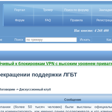
Портал
Трекер
Поиск по форуму
Закладки
Форум
FAQ
Правила
Регистрац
Нас вместе: 4 268 400
ое
Поиск :
Как
йчивый к блокировкам VPN с высоким уровнем приват
рекращении поддержки ЛГБТ
Поговорим
->
Дискуссионный клуб
Сообщение
мпании (более 50 тысяч человек) были высланы официаль
ла комментировать, как именно ранее поддерживала и что измен