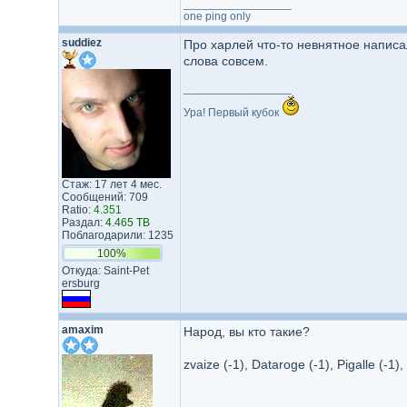
_________________
one ping only
suddiez
Про харлей что-то невнятное написа
слова совсем.
_________________
Ура! Первый кубок
Стаж: 17 лет 4 мес.
Сообщений: 709
Ratio:
4.351
Раздал:
4.465 TB
Поблагодарили: 1235
100%
Откуда: Saint-Pet​
ersburg​
amaxim
Народ, вы кто такие?
zvaize (-1), Dataroge (-1), Pigalle (-1),