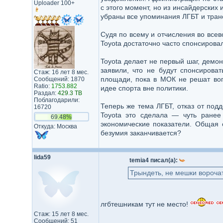
Uploader 100+
с этого момент, но из инсайдерских 
убраны все упоминания ЛГБТ и тран
Судя по всему и отчисления во все
Toyota достаточно часто спонсирова
Toyota делает не первый шаг, демо
заявили, что не будут спонсирова
Стаж: 16 лет 8 мес.
площади, пока в МОК не решат воп
Сообщений: 1870
Ratio:
1753.882
идее спорта вне политики.
Раздал:
429.3 TB
Поблагодарили:
Теперь же тема ЛГБТ, отказ от под
16720
Toyota это сделала — чуть ранее
69.48%
экономические показатели. Общая 
Откуда: Москва
безумия заканчивается?
lida59
temia4 писал(а):
Трындеть, не мешки ворочат
лгбтешникам тут не место!
Стаж: 15 лет 8 мес.
Сообщений: 51