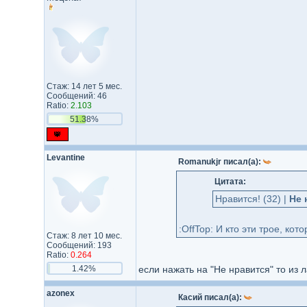
Стаж: 14 лет 5 мес.
Сообщений: 46
Ratio:
2.103
51.38%
Levantine
Romanukjr писал(а):
Цитата:
Нравится! (32) |
Не 
:OffTop: И кто эти трое, ко
Стаж: 8 лет 10 мес.
Сообщений: 193
Ratio:
0.264
1.42%
если нажать на "Не нравится" то из 
azonex
Касий писал(а):