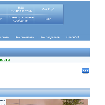
RSS
Мой Клуб
RSS новые темы
Проверить личные
ия
Вход
сообщения
 искать
Как скачивать
Как раздавать
Спасибо!
ности
ные
ится