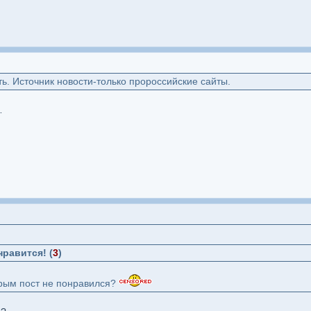
ь. Источник новости-только пророссийские сайты.
ist-attack-over-lgbtq-support
нравится! (
3
)
торым пост не понравился?