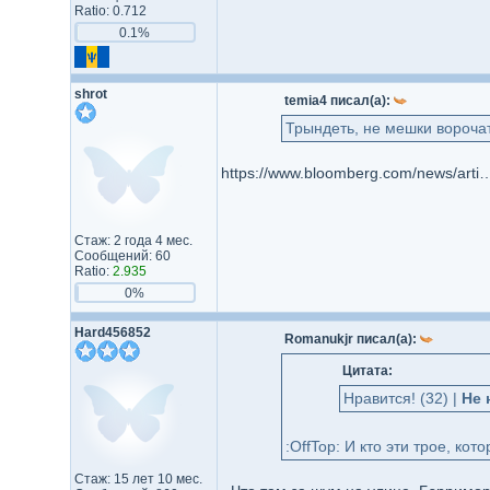
Ratio: 0.712
0.1%
shrot
temia4 писал(а):
Трындеть, не мешки ворочат
https://www.bloomberg.com/news/articles/2024-10-03/toyota-curbs-dei-policy-after-activ
Стаж: 2 года 4 мес.
Сообщений: 60
Ratio:
2.935
0%
Hard456852
Romanukjr писал(а):
Цитата:
Нравится! (32) |
Не 
:OffTop: И кто эти трое, ко
Стаж: 15 лет 10 мес.