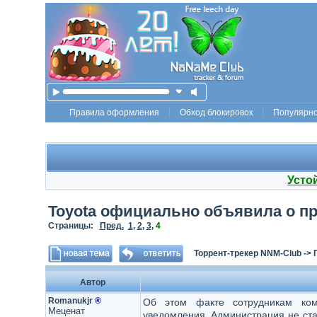
Правила оформления
Обход блокировок
Популярн
Усто
Toyota официально объявила о п
Страницы:
Пред.
1
,
2
,
3
,
4
Торрент-трекер NNM-Club
->
Автор
Romanukjr
®
Об этом факте сотрудникам ко
Меценат
уведомления. Администрация не ста