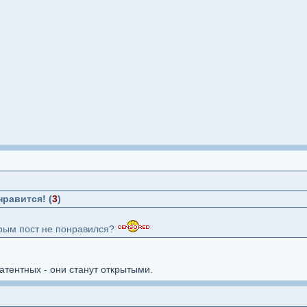
нравится! (
3
)
торым пост не понравился?
латентных - они станут открытыми.