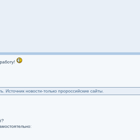
 работу!
ь. Источник новости-только пророссийские сайты.
70c371
ё?
амостоятельно:
p-t&fr2=sb-top