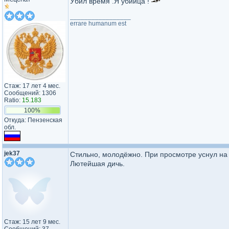
Убил время .Я убийца !
_________________
errare humanum est
Стаж: 17 лет 4 мес.
Сообщений: 1306
Ratio:
15.183
100%
Откуда: Пензенская
обл.
jek37
Стильно, молодёжно. При просмотре уснул на
Лютейшая дичь.
Стаж: 15 лет 9 мес.