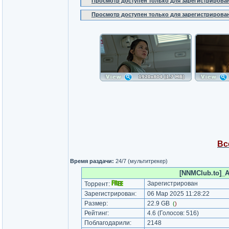
Просмотр доступен только для зарегистрирова
Просмотр доступен только для зарегистрирова
Вс
Время раздачи:
24/7 (мультитрекер)
[NNMClub.to]_A
Зарегистрирован
Торрент:
Зарегистрирован:
06 Мар 2025 11:28:22
Размер:
22.9 GB
(
)
Рейтинг:
4.6
(Голосов:
516
)
Поблагодарили:
2148