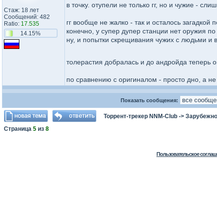
в точку. отупели не только гг, но и чужие - с
Стаж: 18 лет
Сообщений: 482
гг вообще не жалко - так и осталось загадкой
Ratio:
17.535
конечно, у супер дупер станции нет оружия по
14.15%
ну, и попытки скрещивания чужих с людьми и 
толерастия добралась и до андройда теперь 
по сравнению с оригиналом - просто дно, а н
Показать сообщения:
Торрент-трекер NNM-Club
->
Зарубежно
Страница
5
из
8
Пользовательское соглаш