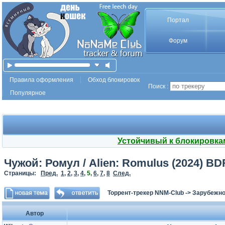
Портал
Форум
Правила оформления
Обход блокировок
Поиск :
Популярное
Устойчивый к блокировка
Чужой: Ромул / Alien: Romulus (2024) BDR
Страницы:
Пред.
1
,
2
,
3
,
4
,
5
,
6
,
7
,
8
След.
Торрент-трекер NNM-Club
->
Зарубежно
Автор