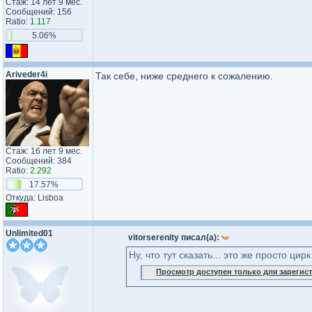
Стаж: 14 лет 9 мес.
Сообщений: 156
Ratio:
1.117
5.06%
Ariveder4i
Так себе, ниже среднего к сожалению.
Стаж: 16 лет 9 мес.
Сообщений: 384
Ratio:
2.292
17.57%
Откуда: Lisboa
Unlimited01
vitorserenity писал(а):
Ну, что тут сказать... это же просто цир
Просмотр доступен только для зареги