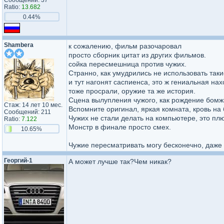
Сообщений: 37
Ratio:
13.682
0.44%
Shambera
к сожалению, фильм разочаровал
просто сборник цитат из других фильмов.
сойка пересмешница против чужих.
Странно, как умудрились не использовать таки
и тут нагонят саспиенса, это ж гениальная на
тоже просрали, оружие та же история.
Сцена вылупления чужого, как рождение бомжа
Стаж: 14 лет 10 мес.
Вспомните оригинал, яркая комната, кровь на 
Сообщений: 211
Чужих не стали делать на компьютере, это плю
Ratio:
7.122
Монстр в финале просто смех.
10.65%
Чужие пересматривать могу бесконечно, даже
Георгий-1
А может лучше так?Чем никак?