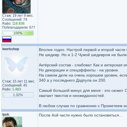
Стаж: 19 лет 9 мес.
Сообщений: 79
Ratio:
116.836
Поблагодарили: 677
100%
iworkshop
Вполне годно. Настрой первой и второй части 
Не шедевр. Но и 1-2 Чужой шедевром не были,
Актёрский состав - слабоват. Как и актерская 
Но декорации и спецэффекты - на уровне.
На самом деле на очень хорошем уровне, есл
340 а у последнего Дэдпула он 200.
Стаж: 15 лет 11 мес.
Сообщений: 45
Ratio:
1.483
Самый большой минус для меня - это сюжет. С 
1.32%
хватает твистов и неожиданностей.
В любом случае по сравнению с Прометеем или
Ipoh
После 4ой части нужно было остановиться...