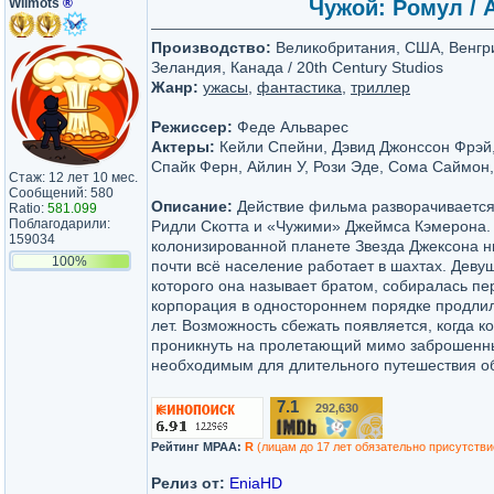
Wilmots
®
Чужой: Ромул / A
Производство:
Великобритания, США, Венгри
Зеландия, Канада / 20th Century Studios
Жанр:
ужасы
,
фантастика
,
триллер
Режиссер:
Феде Альварес
Актеры:
Кейли Спейни, Дэвид Джонссон Фрэй,
Спайк Ферн, Айлин У, Рози Эде, Сома Саймон,
Стаж: 12 лет 10 мес.
Сообщений: 580
Описание:
Действие фильма разворачивается
Ratio:
581.099
Поблагодарили:
Ридли Скотта и «Чужими» Джеймса Кэмерона. 
159034
колонизированной планете Звезда Джексона ни
100%
почти всё население работает в шахтах. Деву
которого она называет братом, собиралась пе
корпорация в одностороннем порядке продлил
лет. Возможность сбежать появляется, когда 
проникнуть на пролетающий мимо заброшенны
необходимым для длительного путешествия о
7.1
292,630
/10
Рейтинг MPAA:
R
(лицам до 17 лет обязательно присутстви
Релиз от:
EniaHD