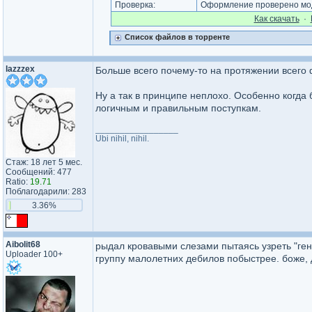
Проверка:
Оформление проверено мод
Как cкачать
·
Список файлов в торренте
lazzzex
Больше всего почему-то на протяжении всего
Ну а так в принципе неплохо. Особенно когда 
логичным и правильным поступкам.
_________________
Ubi nihil, nihil.
Стаж: 18 лет 5 мес.
Сообщений: 477
Ratio:
19.71
Поблагодарили: 283
3.36%
Aibolit68
рыдал кровавыми слезами пытаясь узреть "ген
Uploader 100+
группу малолетних дебилов побыстрее. боже, 