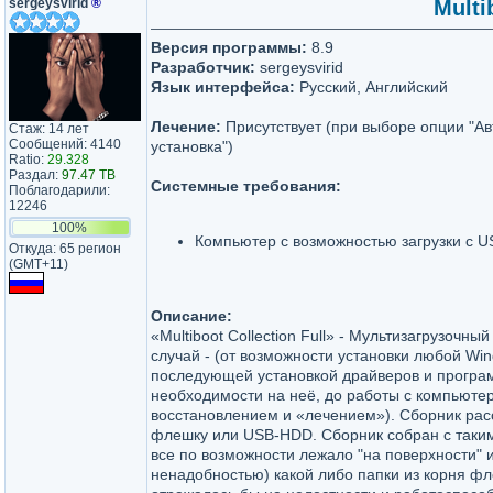
sergeysvirid
®
Multi
Версия программы:
8.9
Разработчик:
sergeysvirid
Язык интерфейса:
Русский, Английский
Лечение:
Присутствует (при выборе опции "А
Стаж: 14 лет
Сообщений: 4140
установка")
Ratio:
29.328
Раздал:
97.47 TB
Системные требования:
Поблагодарили:
12246
100%
Компьютер с возможностью загрузки с U
Откуда: 65 регион
(GMT+11)
Описание:
«Multiboot Collection Full» - Мультизагрузочны
случай - (от возможности установки любой Win
последующей установкой драйверов и програ
необходимости на неё, до работы с компьютер
восстановлением и «лечением»). Сборник рас
флешку или USB-HDD. Сборник собран с таким
все по возможности лежало "на поверхности" и
ненадобностью) какой либо папки из корня фл