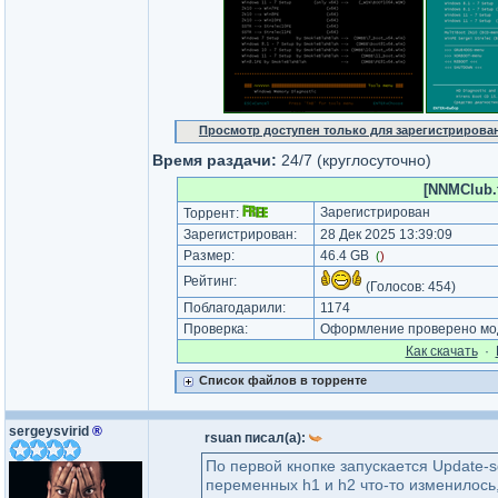
Просмотр доступен только для зарегистрирова
Время раздачи:
24/7 (круглосуточно)
[NNMClub.t
Зарегистрирован
Торрент:
Зарегистрирован:
28 Дек 2025 13:39:09
Размер:
46.4 GB
(
)
Рейтинг:
(Голосов:
454
)
Поблагодарили:
1174
Проверка:
Оформление проверено мод
Как cкачать
·
Список файлов в торренте
sergeysvirid
®
rsuan писал(а):
По первой кнопке запускается Update-s
переменных h1 и h2 что-то изменилось, 