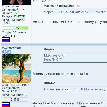
Кого "ИХ" ?
MaximysKing писал(а):
Стаж: 14 лет
Сообщений: 4140
Через EFI я нашёл как, а в UEFI такого
Ratio:
29.328
Раздал:
97.47 TB
Поблагодарили:
Ничего не понял. EFI, UEFI - по моему разуме
12246
100%
Откуда: 65 регион
(GMT+11)
MaximysKing
Цитата:
MaximysKing
Кого "ИХ" ?
Антивирусные решения с папки iso
Цитата:
Стаж: 11 лет 3 мес.
Сообщений: 51
Ничего не понял. EFI, UEFI - по моему
Ratio:
5.698
Поблагодарили: 2
9.55%
Через Boot Menu у меня в EFI запускается Grub