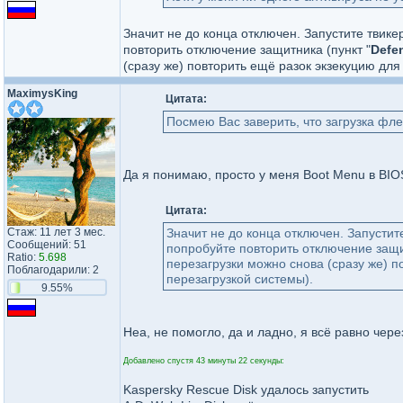
Значит не до конца отключен. Запустите твикер
повторить отключение защитника (пункт "
Defe
(сразу же) повторить ещё разок экзекуцию дл
MaximysKing
Цитата:
Посмею Вас заверить, что загрузка фле
Да я понимаю, просто у меня Boot Menu в BIO
Цитата:
Стаж: 11 лет 3 мес.
Значит не до конца отключен. Запустит
Сообщений: 51
попробуйте повторить отключение защит
Ratio:
5.698
перезагрузки можно снова (сразу же) 
Поблагодарили: 2
перезагрузкой системы).
9.55%
Неа, не помогло, да и ладно, я всё равно чер
Добавлено спустя 43 минуты 22 секунды:
Kaspersky Rescue Disk удалось запустить