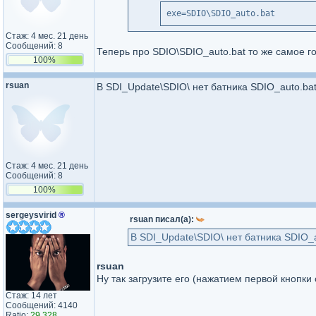
exe=SDIO\SDIO_auto.bat
Стаж: 4 мес. 21 день
Сообщений: 8
Теперь про SDIO\SDIO_auto.bat то же самое гов
100%
rsuan
В SDI_Update\SDIO\ нет батника SDIO_auto.ba
Стаж: 4 мес. 21 день
Сообщений: 8
100%
sergeysvirid
®
rsuan писал(а):
В SDI_Update\SDIO\ нет батника SDIO_a
rsuan
Ну так загрузите его (нажатием первой кнопки 
Стаж: 14 лет
Сообщений: 4140
Ratio:
29.328