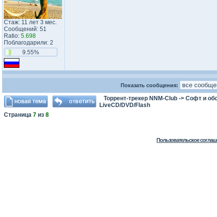
Стаж: 11 лет 3 мес.
Сообщений: 51
Ratio:
5.698
Поблагодарили: 2
9.55%
Показать сообщения:
Торрент-трекер NNM-Club
->
Софт и об
LiveCD/DVD/Flash
Страница
7
из
8
Пользовательское соглаш