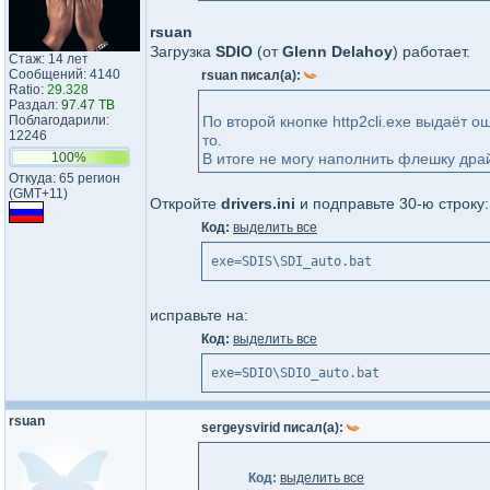
rsuan
Загрузка
SDIO
(от
Glenn Delahoy
) работает.
Стаж: 14 лет
Сообщений: 4140
rsuan писал(а):
Ratio:
29.328
Раздал:
97.47 TB
Поблагодарили:
По второй кнопке http2cli.exe выдаёт о
12246
то.
100%
В итоге не могу наполнить флешку дра
Откуда: 65 регион
(GMT+11)
Откройте
drivers.ini
и подправьте 30-ю строку:
Код:
выделить все
exe=SDIS\SDI_auto.bat
исправьте на:
Код:
выделить все
exe=SDIO\SDIO_auto.bat
rsuan
sergeysvirid писал(а):
Код:
выделить все