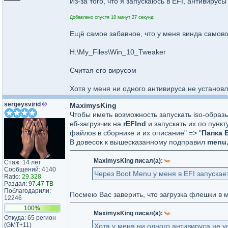
Из-за того, что я запускаюсь в EFI, антивирус
Добавлено спустя 18 минут 27 секунд:
Ещё самое забавное, что у меня винда самово
H:\My_Files\Win_10_Tweaker
Считая его вирусом
Хотя у меня ни одного антивируса не установ
sergeysvirid
®
MaximysKing
Чтобы иметь возможность запускать iso-образ
efi-загрузчик на
rEFInd
и запускать их по пункт
файлов в сборнике и их описание" => "
Папка 
В довесок к вышесказанному подправил
menu.
MaximysKing писал(а):
Стаж: 14 лет
Сообщений: 4140
Через Boot Menu у меня в EFI запуска
Ratio:
29.328
Раздал:
97.47 TB
Поблагодарили:
Посмею Вас заверить, что загрузка флешки в м
12246
100%
MaximysKing писал(а):
Откуда: 65 регион
(GMT+11)
Хотя у меня ни одного антивируса не 