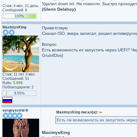
Удалил down.txt. Не помогло. Быстро проходи
Стаж: 4 мес. 21 день
(Glenn Delahoy)
.
Сообщений: 8
100%
MaximysKing
Приветствую
Скачал ISO, вчера записал, решил антивирусн
Вопрос
Есть возможность их запустить через UEFI? Че
Grub4Dos)
Стаж: 11 лет 3 мес.
Сообщений: 51
Ratio:
5.698
Поблагодарили: 2
9.55%
sergeysvirid
®
MaximysKing писал(а):
Есть ли возможность их запустить чере
MaximysKing