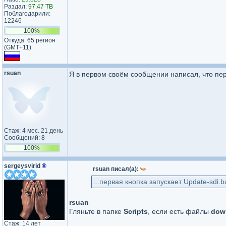
Раздал:
97.47 TB
Поблагодарили:
12246
100%
Откуда: 65 регион
(GMT+11)
rsuan
Я в первом своём сообщении написал, что перв
Стаж: 4 мес. 21 день
Сообщений: 8
100%
sergeysvirid
®
rsuan писал(а):
...первая кнопка запускает Update-sdi.b
rsuan
Гляньте в папке
Scripts
, если есть файлы
down
Стаж: 14 лет