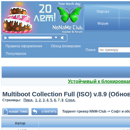
Портал
Форум
Правила оформления
Обход блокировок
Поиск :
Популярное
Устойчивый к блокировка
Multiboot Collection Full (ISO) v.8.9 (Обн
Страницы:
Пред.
1
,
2
,
3
,
4
,
5
,
6
,
7
,
8
След.
Торрент-трекер NNM-Club
->
Софт и об
Автор