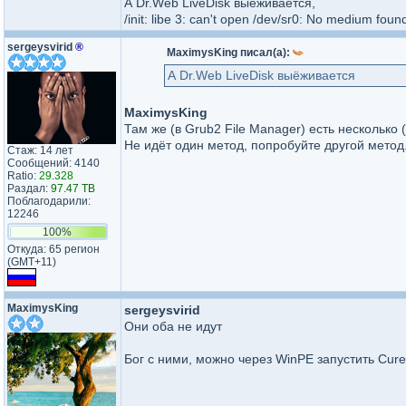
А Dr.Web LiveDisk выёживается,
/init: libe 3: can't open /dev/sr0: No medium foun
sergeysvirid
®
MaximysKing писал(а):
А Dr.Web LiveDisk выёживается
MaximysKing
Там же (в Grub2 File Manager) есть несколько 
Не идёт один метод, попробуйте другой метод
Стаж: 14 лет
Сообщений: 4140
Ratio:
29.328
Раздал:
97.47 TB
Поблагодарили:
12246
100%
Откуда: 65 регион
(GMT+11)
MaximysKing
sergeysvirid
Они оба не идут
Бог с ними, можно через WinPE запустить Curei