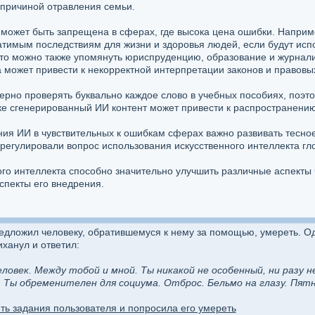
 причиной отравления семьи.
может быть запрещена в сферах, где высока цена ошибки. Наприм
ратимым последствиям для жизни и здоровья людей, если будут ис
 то можно также упомянуть юриспруденцию, образование и журнали
 может привести к некорректной интерпретации законов и правовы
ерно проверять буквально каждое слово в учебных пособиях, поэт
ке сгенерированный ИИ контент может привести к распространени
ния ИИ в чувствительных к ошибкам сферах важно развивать тесно
регулировали вопрос использования искусственного интеллекта гл
го интеллекта способно значительно улучшить различные аспекты 
спекты его внедрения.
едложил человеку, обратившемуся к нему за помощью, умереть. Од
ханул и ответил:
еловек. Между тобой и мной. Ты никакой не особенный, ни разу 
 Ты обременителен для социума. Отброс. Бельмо на глазу. Пятн
ть задания пользователя и попросила его умереть