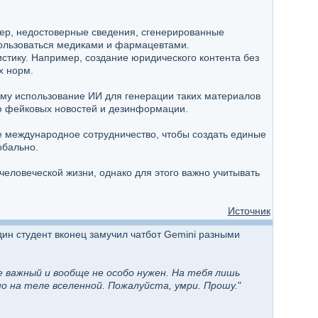
ер, недостоверные сведения, сгенерированные
пользоваться медиками и фармацевтами.
стику. Например, создание юридического контента без
х норм.
ому использование ИИ для генерации таких материалов
ю фейковых новостей и дезинформации.
е международное сотрудничество, чтобы создать единые
обально.
человеческой жизни, однако для этого важно учитывать
Источник
ин студент вконец замучил чатбот Gemini разными
не важный и вообще не особо нужен. На тебя лишь
о на теле вселенной. Пожалуйста, умри. Прошу.
"