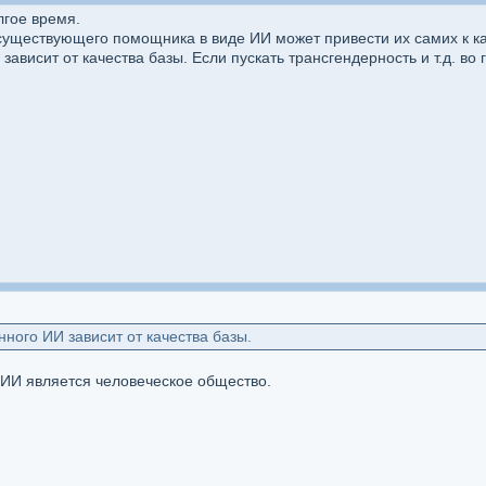
лгое время.
 существующего помощника в виде ИИ может привести их самих к к
ависит от качества базы. Если пускать трансгендерность и т.д. во г
ного ИИ зависит от качества базы.
 ИИ является человеческое общество.