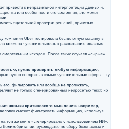
жет привести к неправильной интерпретации данных и,
ациента или особенности его состояния, это может
сии.
димость тщательной проверки решений, принятых
оду компания Uber тестировала беспилотную машину в
ыла снижена чувствительность к распознанию опасных
со смертельным исходом. После таких случаев «сырые»
йросетью, нужно проверять любую информацию,
орые нужно внедрить в самые чувствительные сферы – ту
ь его, фильтровать или вообще не пропускать,
еляют не только сгенерированный нейросетью текст, но
ения навыки критического мышления: например,
человек сможет фильтровать информацию, используя
 на той же книге «сгенерировано с использованием ИИ».
ы Великобритании: руководство по сбору безопасных и