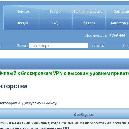
Портал
Трекер
Поиск по форуму
Закладки
Форум
FAQ
Правила
Регистрац
Нас вместе: 4 268 444
ое
Поиск :
Как
йчивый к блокировкам VPN с высоким уровнем приват
авторства
Поговорим
->
Дискуссионный клуб
Сообщение
учил недавний инцидент, когда семья из Великобритании попала в
енерированной с использованием ИИ.