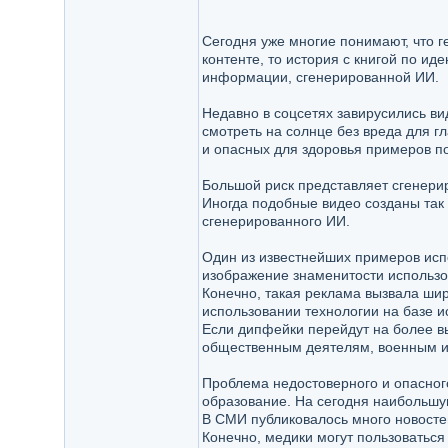
Сегодня уже многие понимают, что г
контенте, то история с книгой по и
информации, сгенерированной ИИ.
Недавно в соцсетях завирусились ви
смотреть на солнце без вреда для гл
и опасных для здоровья примеров по
Большой риск представляет сгенери
Иногда подобные видео созданы так
сгенерированного ИИ.
Один из известнейших примеров исп
изображение знаменитости использов
Конечно, такая реклама вызвала ши
использовании технологии на базе и
Если дипфейки перейдут на более вы
общественным деятелям, военным и 
Проблема недостоверного и опасного
образование. На сегодня наибольшу
В СМИ публиковалось много новостей
Конечно, медики могут пользоватьс