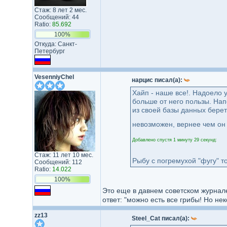
Стаж: 8 лет 2 мес.
Сообщений: 44
Ratio:
85.692
100%
Откуда: Санкт-
Петербург
VesenniyChel
нарцис писал(а):
Хайп - наше все!. Надоело у
больше от него пользы. Нап
из своей базы данных берет
невозможен, вернее чем он 
Добавлено спустя 1 минуту 29 секунд:
Стаж: 11 лет 10 мес.
Рыбу с погремухой "фугу" т
Сообщений: 112
Ratio:
14.022
100%
Это еще в давнем советском журнале
ответ: "можно есть все грибы! Но нек
zz13
Steel_Cat писал(а):