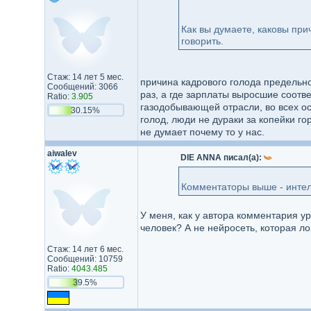
Как вы думаете, каковы при
говорить.
Стаж: 14 лет 5 мес.
причина кадрового голода предельно 
Сообщений: 3066
раз, а где зарплаты выросшие соотве
Ratio:
3.905
газодобывающей отрасли, во всех ос
30.15%
голод, люди не дураки за копейки го
не думает почему то у нас.
aiwalev
DIE ANNA писал(а):
Комментаторы выше - интелл
У меня, как у автора комментария ур
человек? А не нейросеть, которая ло
Стаж: 14 лет 6 мес.
Сообщений: 10759
Ratio:
4043.485
39.5%