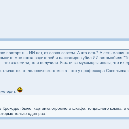
же повторять - ИИ нет, от слова совсем. А что есть? А есть машин
омните мне скока водителей и пассажиров убил ИИ автомобиля "Тесл
 - что заложили, то и получили. Кстати за мухоморы инфы, что их 
отличается от человеческого мозга - это у профессора Савельева
оже едят.
 Крокодил было: картинка огромного шкафа, тогдашнего компа, и е
оторые только один раз."