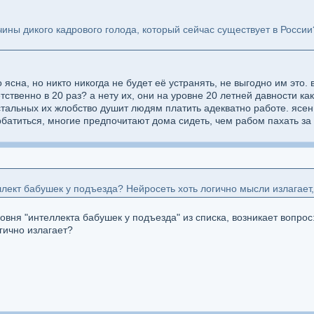
чины дикого кадрового голода, который сейчас существует в России
ясна, но никто никогда не будет её устранять, не выгодно им это.
тственно в 20 раз? а нету их, они на уровне 20 летней давности как
тальных их жлобство душит людям платить адекватно работе. ясен
рбатиться, многие предпочитают дома сидеть, чем рабом пахать за
ект бабушек у подъезда? Нейросеть хоть логично мысли излагает, 
овня "интеллекта бабушек у подъезда" из списка, возникает вопрос
гично излагает?