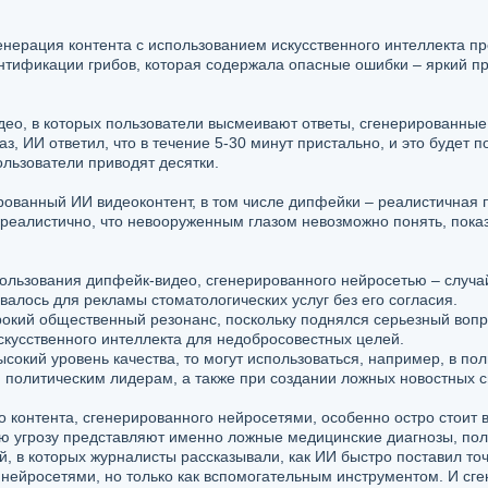
енерация контента с использованием искусственного интеллекта пр
дентификации грибов, которая содержала опасные ошибки – яркий 
део, в которых пользователи высмеивают ответы, сгенерированные 
аз, ИИ ответил, что в течение 5-30 минут пристально, и это будет 
льзователи приводят десятки.
рованный ИИ видеоконтент, в том числе дипфейки – реалистичная
 реалистично, что невооруженным глазом невозможно понять, пока
ользования дипфейк-видео, сгенерированного нейросетью – случай
алось для рекламы стоматологических услуг без его согласия.
рокий общественный резонанс, поскольку поднялся серьезный вопр
скусственного интеллекта для недобросовестных целей.
сокий уровень качества, то могут использоваться, например, в по
политическим лидерам, а также при создании ложных новостных с
 контента, сгенерированного нейросетями, особенно остро стоит 
ю угрозу представляют именно ложные медицинские диагнозы, по
, в которых журналисты рассказывали, как ИИ быстро поставил точ
я нейросетями, но только как вспомогательным инструментом. И с