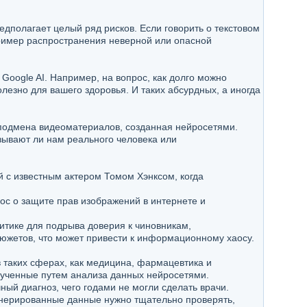
едполагает целый ряд рисков. Если говорить о текстовом
пример распространения неверной или опасной
Google AI. Например, на вопрос, как долго можно
полезно для вашего здоровья. И таких абсурдных, а иногда
 подмена видеоматериалов, созданная нейросетями.
зывают ли нам реального человека или
 с известным актером Томом Хэнксом, когда
ос о защите прав изображений в интернете и
литике для подрыва доверия к чиновникам,
южетов, что может привести к информационному хаосу.
в таких сферах, как медицина, фармацевтика и
лученные путем анализа данных нейросетями.
ный диагноз, чего годами не могли сделать врачи.
генерированные данные нужно тщательно проверять,