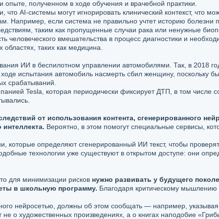
и опыте, полученном в ходе обучения и врачебной практики.
 что AI-системы могут игнорировать клинический контекст, что мо
ам. Например, если система не правильно учтет историю болезни п
едствиям, таким как пропущенные случаи рака или ненужные биоп
ть человеческого вмешательства в процесс диагностики и необхо
 областях, таких как медицина.
вания ИИ в беспилотном управлении автомобилями. Так, в 2018 г
 ходе испытания автомобиль насмерть сбил женщину, поскольку б
ых срабатываний.
панией Tesla, которая периодически фиксирует ДТП, в том числе 
тывались.
следствий от использования контента, сгенерированного не
 интеллекта.
Вероятно, в этом помогут специальные сервисы, кот
и, которые определяют сгенерированный ИИ текст, чтобы проверят
добные технологии уже существуют в открытом доступе: они опред
 то для минимизации рисков
нужно развивать у будущего покол
еты в школьную программу.
Благодаря критическому мышлению 
нного нейросетью, должны об этом сообщать — например, указывая
т не о художественных произведениях, а о книгах наподобие «Гриб