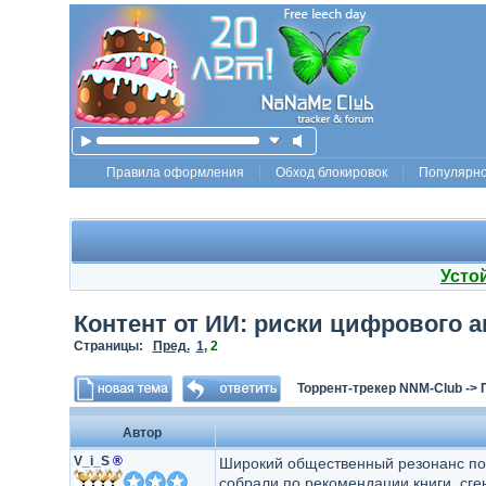
Правила оформления
Обход блокировок
Популярн
Усто
Контент от ИИ: риски цифрового 
Страницы:
Пред.
1
,
2
Торрент-трекер NNM-Club
->
Автор
V_i_S
®
Широкий общественный резонанс пол
собрали по рекомендации книги, сг