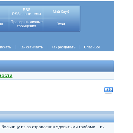
RSS
Мой Клуб
RSS новые темы
Проверить личные
ия
Вход
сообщения
 искать
Как скачивать
Как раздавать
Спасибо!
ности
 больницу из-за отравления ядовитыми грибами – их