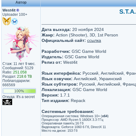
Автор
West4it
®
S.T.A
Uploader 100+
Дата выхода:
20 ноября 2024
Жанр:
Action (Shooter), 3D, 1st Person
Официальный сайт:
ссылка
Разработчик:
GSC Game World
Издатель:
GSC Game World
Релиз от:
West4it
Стаж: 11 лет 9 мес.
Сообщений: 5129
Ratio:
251.058
Язык интерфейса:
Русский, Английский, Фран
Раздал:
218.6 TB
Язык озвучки:
Английский, Украинский
Поблагодарили:
Язык субтитров:
Русский, Английский, Франц
666569
Локализация:
GSC Game World
100%
Версия:
1.7.1
Откуда: It's a secret
Тип издания:
Repack
Системные требования:
Операционная система: Windows 10+ (
x64
)
Процессор: AMD Ryzen 5 1600X 3.3 ГГц
Оперативная память:16 Гб
Видеокарта: Geforce 1060 6 Гб, DirectX 11
Место на диске: 153 Гб