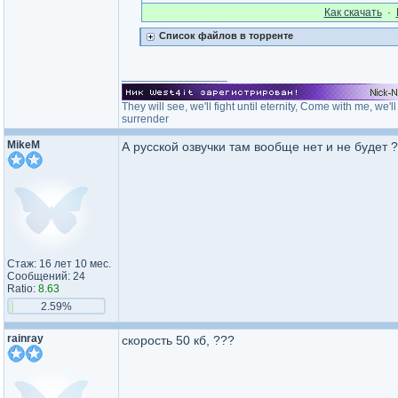
Как cкачать
·
Список файлов в торренте
_________________
They will see, we'll fight until eternity, Come with me, we
surrender
MikeM
А русской озвучки там вообще нет и не будет ?
Стаж: 16 лет 10 мес.
Сообщений: 24
Ratio:
8.63
2.59%
rainray
скорость 50 кб, ???