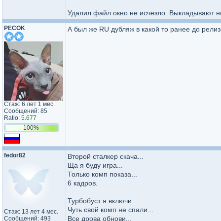
Удалил файл окно не исчезло. Выкладывают н
PECOK
А был же RU дубляж в какой то ранее до релиз
Стаж: 6 лет 1 мес.
Сообщений: 85
Ratio:
5.677
100%
fedor82
Второй сталкер скача...
Ща я буду игра...
Только комп показа...
6 кадров.
Турбобуст я включи...
Чуть свой комп не спали...
Стаж: 13 лет 4 мес.
Все дрова обнови...
Сообщений: 493