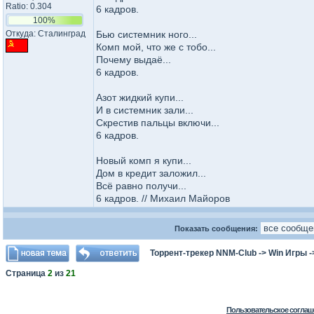
Ratio: 0.304
6 кадров.
100%
Откуда: Сталинград
Бью системник ного...
Комп мой, что же с тобо...
Почему выдаё...
6 кадров.
Азот жидкий купи...
И в системник зали...
Скрестив пальцы включи...
6 кадров.
Новый комп я купи...
Дом в кредит заложил...
Всё равно получи...
6 кадров. // Михаил Майоров
Показать сообщения:
Торрент-трекер NNM-Club
->
Win Игры
-
Страница
2
из
21
Пользовательское соглаш