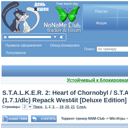
Портал
Форум
Правила оформления
Обход блокировок
Поиск :
Популярное
Устойчивый к блокировка
S.T.A.L.K.E.R. 2: Heart of Chornobyl / S.T
(1.7.1/dlc) Repack West4it [Deluxe Edition]
Страницы:
Пред.
1
,
2
,
3
, ...
19
,
20
,
21
След.
Торрент-трекер NNM-Club
->
Win Игры
-