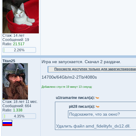
Стаж: 14 лет
Сообщений: 19
Ratio:
21.517
2.26%
Titan25
Игра не запускается. Скачал 2 раздачи.
Просмотр доступен только для зарегистрирова
14700к/64Gb/m2-2Tb/4080s
Добавлено спустя 19 минут 13 секунд:
u1tramarine писал(а):
Стаж: 18 лет 11 мес.
Сообщений: 664
pit28 писал(а):
Ratio:
1.338
Подскажите, что за окно?
4.35%
Удалить файл amd_fidelityfx_dx12.dll.