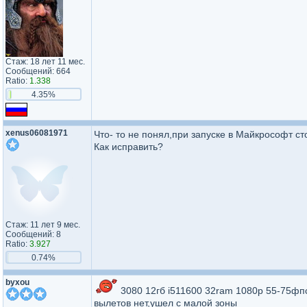
Стаж: 18 лет 11 мес.
Сообщений: 664
Ratio:
1.338
4.35%
xenus06081971
Что- то не понял,при запуске в Майкрософт ст
Как исправить?
Стаж: 11 лет 9 мес.
Сообщений: 8
Ratio:
3.927
0.74%
byxou
3080 12гб i511600 32ram 1080p 55-75ф
вылетов нет,ушел с малой зоны