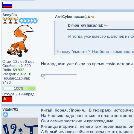
AndyFox
ArniCyber писал(а):
Dimon_qw писал(а):
И тогда уже вместо шапочек из 
Почему "вместо"? Наоборот, комплект 
Стаж: 12 лет 8 мес.
Намордники уже были во время covid-истерии.
Сообщений: 529
Ratio:
69.932
_________________
Раздал:
2.872 TB
%)
Поблагодарили:
3436
100%
Откуда: Ленинград
Vitaly701
Китай, Корея, Япония... В тех краях, историч
На Японию надо равняться, в плане контроля 
Они самые жестокие и кровожадные.
Китайцы вторичны, нечего там перенимать, они
А белый человек сейчас совсем не тот, хлипок