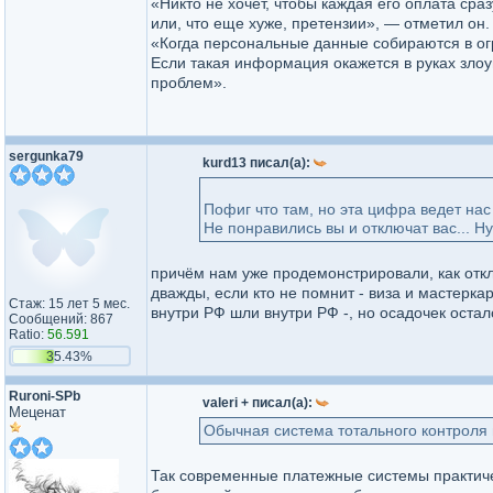
«Никто не хочет, чтобы каждая его оплата сраз
или, что еще хуже, претензии», — отметил он.
«Когда персональные данные собираются в ог
Если такая информация окажется в руках злоу
проблем».
sergunka79
kurd13 писал(а):
Пофиг что там, но эта цифра ведет нас 
Не понравились вы и отключат вас... Н
причём нам уже продемонстрировали, как откл
дважды, если кто не помнит - виза и мастерка
Стаж: 15 лет 5 мес.
внутри РФ шли внутри РФ -, но осадочек остал
Сообщений: 867
Ratio:
56.591
35.43%
Ruroni-SPb
valeri + писал(а):
Меценат
Обычная система тотального контроля
Так современные платежные системы практиче