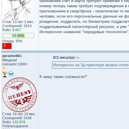
банковский счет и карта требуют привязки к 
номер теперь также требует подтверждения в 
приложением в смартфоне - практически то же
человек, если его персональные данные не фа
рождении, подделать, но биометрию подделать
Стаж: 13 лет 2 мес.
Сообщений: 1814
подделываемый папиллярный рисунок, а уже "
Ratio:
8.807
Интересное название "передовые технологии"
69.99%
Откуда: SPb
paramedik1
il72 писал(а):
Меценат
Uploader 1000+
Интересно на 3д принтере можно отпеч
К чему такие сложности?
Стаж: 16 лет 10 мес.
Сообщений: 5436
Ratio:
132.978
Поблагодарили: