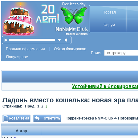
Портал
Форум
Правила оформления
Обход блокировок
Поиск :
Популярное
Устойчивый к блокировка
Ладонь вместо кошелька: новая эра пл
Страницы:
Пред.
1
,
2
,
3
Торрент-трекер NNM-Club
->
Поговорим
Автор