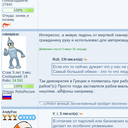
Поблагодарили:
27945
100%
Откуда: зачем, и
почему.
robotpixar
Интересно, а живую ладонь от мертвой сканер
гражданину руку и использовал для авторизаци
Добавлено спустя 5 минут 42 секунды:
RuS_CN писал(а):
Если кто то сейчас думает что у нас не
Самый большой обман - это то что люд
Стаж: 5 лет 3 мес.
Сообщений: 19
Ratio:
24.591
Так демократия в Греции и появилась при ра
рабов"(с) Просто тогда заставляли рабов вкалы
100%
ништяки..аЙфоны например..
Откуда: РобоРоссия.
_________________
"... а Робот вечный, бесчеловечный пройдет беспечно
AndyFox
V_i_S писал(а):
В отличие от паролей или банковских 
делает их особенно уязвимыми.