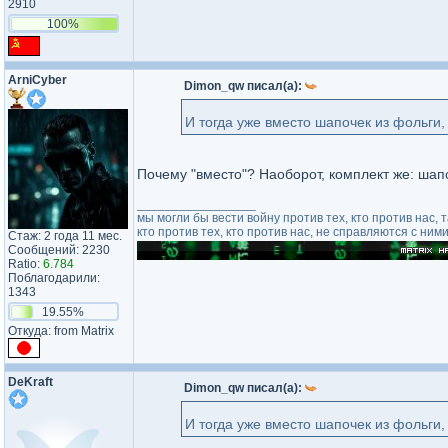
2910
100%
ArniCyber
Dimon_qw писал(а):
И тогда уже вместо шапочек из фольги,
Почему "вместо"? Наоборот, комплект же: шап
_________________
мы могли бы вести войну против тех, кто против нас, та
кто против тех, кто против нас, не справляются с ними
Стаж: 2 года 11 мес.
Сообщений: 2230
Ratio:
6.784
Поблагодарили:
1343
19.55%
Откуда: from Matrix
DeKraft
Dimon_qw писал(а):
И тогда уже вместо шапочек из фольги,