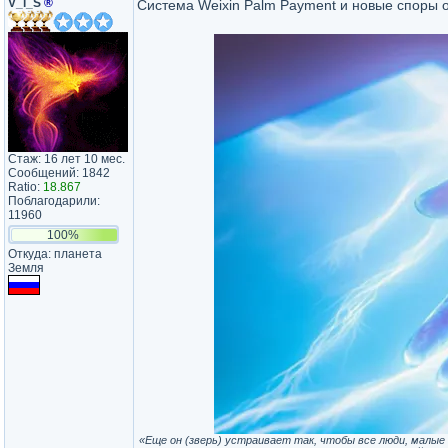
V_i_S
®
Система Weixin Palm Payment и новые споры 
Стаж: 16 лет 10 мес.
Сообщений: 1842
Ratio:
18.867
Поблагодарили:
11960
100%
Откуда: планета
Земля
«Еще он (зверь) устраивает так, чтобы все люди, малые и