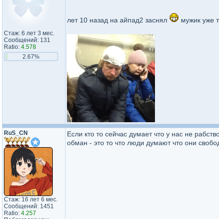
лет 10 назад на айпад2 заснял
мужик уже то
Стаж: 6 лет 3 мес.
Сообщений: 131
Ratio:
4.578
2.67%
RuS_CN
Если кто то сейчас думает что у нас не рабств
обман - это то что люди думают что они свобод
Стаж: 16 лет 6 мес.
Сообщений: 1451
Ratio:
4.257