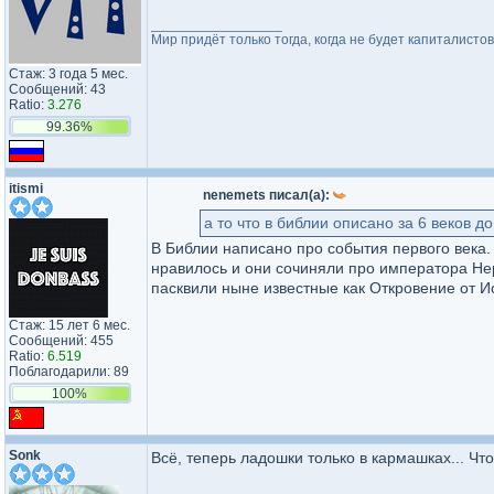
_________________
Мир придёт только тогда, когда не будет капиталистов
Стаж: 3 года 5 мес.
Сообщений: 43
Ratio:
3.276
99.36%
itismi
nenemets писал(а):
а то что в библии описано за 6 веков 
В Библии написано про события первого века.
нравилось и они сочиняли про императора Нер
пасквили ныне известные как Откровение от И
Стаж: 15 лет 6 мес.
Сообщений: 455
Ratio:
6.519
Поблагодарили: 89
100%
Sonk
Всё, теперь ладошки только в кармашках... Чт